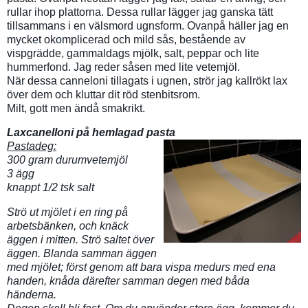
rullar ihop plattorna. Dessa rullar lägger jag ganska tätt
tillsammans i en välsmord ugnsform. Ovanpå häller jag en
mycket okomplicerad och mild sås, bestående av
vispgrädde, gammaldags mjölk, salt, peppar och lite
hummerfond. Jag reder såsen med lite vetemjöl.
När dessa canneloni tillagats i ugnen, strör jag kallrökt lax
över dem och kluttar dit röd stenbitsrom.
Milt, gott men ändå smakrikt.
Laxcanelloni på hemlagad pasta
Pastadeg:
300 gram durumvetemjöl
3 ägg
knappt 1/2 tsk salt
Strö ut mjölet i en ring på
arbetsbänken, och knäck
äggen i mitten. Strö saltet över
äggen. Blanda samman äggen
med mjölet; först genom att bara vispa medurs med ena
handen, knåda därefter samman degen med båda
händerna.