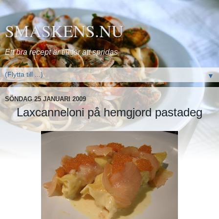
SMASKENS.NU
Ett bra recept är till för att spridas
▼
SÖNDAG 25 JANUARI 2009
Laxcanneloni på hemgjord pastadeg