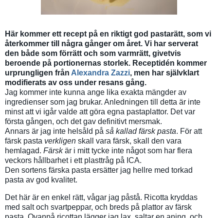
Här kommer ett recept på en riktigt god pastarätt, som vi
återkommer till några gånger om året. Vi har serverat
den både som förrätt och som varmrätt, givetvis
beroende på portionernas storlek. Receptidén kommer
urprungligen från
Alexandra Zazzi
, men har självklart
modifierats av oss under resans gång.
Jag kommer inte kunna ange lika exakta mängder av
ingredienser som jag brukar. Anledningen till detta är inte
minst att vi igår valde att göra egna pastaplattor. Det var
första gången, och det gav definitivt mersmak.
Annars är jag inte helsåld på
så kallad färsk pasta
. För att
färsk pasta
verkligen
skall vara färsk, skall den vara
hemlagad.
Färsk
är i mitt tycke inte något som har flera
veckors hållbarhet i ett plasttråg på ICA.
Den sortens färska pasta ersätter jag hellre med torkad
pasta av god kvalitet.
Det här är en enkel rätt, vågar jag påstå. Ricotta kryddas
med salt och svartpeppar, och breds på plattor av färsk
pasta. Ovanpå ricottan lägger jag lax, saltar en aning, och