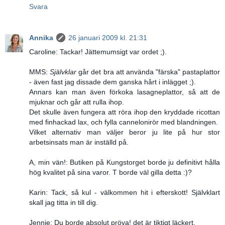
Svara
Annika
26 januari 2009 kl. 21:31
Caroline: Tackar! Jättemumsigt var ordet ;).
MMS:
Självklar
går det bra att använda "färska" pastaplattor
- även fast jag dissade dem ganska hårt i inlägget ;).
Annars kan man även förkoka lasagneplattor, så att de
mjuknar och går att rulla ihop.
Det skulle även fungera att röra ihop den kryddade ricottan
med finhackad lax, och fylla cannelonirör med blandningen.
Vilket alternativ man väljer beror ju lite på hur stor
arbetsinsats man är inställd på.
A, min vän!: Butiken på Kungstorget borde ju definitivt hålla
hög kvalitet på sina varor. T borde väl gilla detta :)?
Karin: Tack, så kul - välkommen hit i efterskott! Självklart
skall jag titta in till dig.
Jennie: Du borde absolut pröva! det är tiktigt läckert.