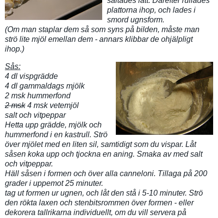
saltades lätt. Därefter rullades
plattorna ihop, och lades i
smord ugnsform.
(Om man staplar dem så som syns på bilden, måste man
strö lite mjöl emellan dem - annars klibbar de ohjälpligt
ihop.)
Sås:
4 dl vispgrädde
4 dl gammaldags mjölk
2 msk hummerfond
2 msk
4 msk vetemjöl
salt och vitpeppar
Hetta upp grädde, mjölk och
hummerfond i en kastrull. Strö
över mjölet med en liten sil, samtidigt som du vispar. Låt
såsen koka upp och tjockna en aning. Smaka av med salt
och vitpeppar.
Häll såsen i formen och över alla canneloni. Tillaga på 200
grader i uppemot 25 minuter.
tag ut formen ur ugnen, och låt den stå i 5-10 minuter. Strö
den rökta laxen och stenbitsrommen över formen - eller
dekorera tallrikarna individuellt, om du vill servera på