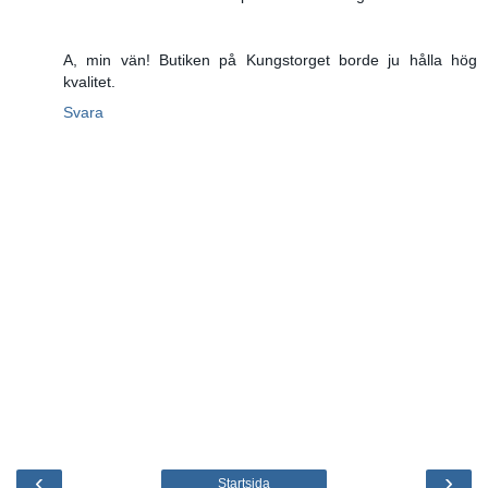
A, min vän! Butiken på Kungstorget borde ju hålla hög
kvalitet.
Svara
‹
›
Startsida