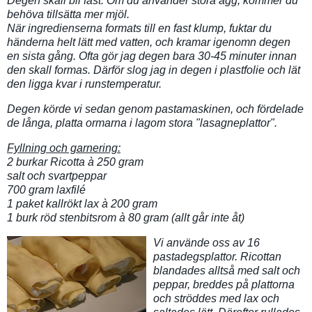
Degen skall bli fast. Om du använder stora ägg, kommer du
behöva tillsätta mer mjöl.
När ingredienserna formats till en fast klump, fuktar du
händerna helt lätt med vatten, och kramar igenomn degen
en sista gång. Ofta gör jag degen bara 30-45 minuter innan
den skall formas. Därför slog jag in degen i plastfolie och lät
den ligga kvar i runstemperatur.
Degen körde vi sedan genom pastamaskinen, och fördelade
de långa, platta ormarna i lagom stora "lasagneplattor".
Fyllning och garnering:
2 burkar Ricotta à 250 gram
salt och svartpeppar
700 gram laxfilé
1 paket kallrökt lax à 200 gram
1 burk röd stenbitsrom à 80 gram (allt går inte åt)
Vi använde oss av 16
pastadegsplattor. Ricottan
blandades alltså med salt och
peppar, breddes på plattorna
och ströddes med lax och