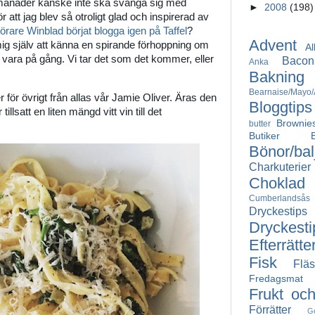
a månader kanske inte ska svänga sig med
►
2008
(198)
r att jag blev så otroligt glad och inspirerad av
örare Winblad börjat blogga igen på Taffel
?
Advent
 mig själv att känna en spirande förhoppning om
Al
 vara på gång. Vi tar det som det kommer, eller
Bacon
Anka
Bakning
Bearnaise/Mayo/A
 för övrigt från allas vår Jamie Oliver. Äras den
Bloggtips
illsatt en liten mängd vitt vin till det
Brownie
butter
.
Butiker
Bönor/bal
Charkuterier
Choklad
Cumberlandsås
Dryckestips
Dryckesti
Efterrätte
Fisk
Fläs
Fredagsmat
Frukt oc
Förrätter
G