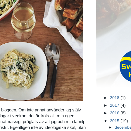
►
2018
(1)
►
2017
(4)
 i bloggen. Om inte annat använder jag själv
►
2016
(8)
gar i veckan; det är trots allt min egen
▼
2015
(19)
matmässigt präglats av att jag och min familj
iskt. Egentligen inte av ideologiska skäl, utan
►
decemb