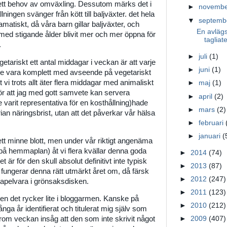
ett behov av omväxling. Dessutom märks det i
►
novemb
ingen svänger från kött till baljväxter. det hela
▼
septem
amatiskt, då våra barn gillar baljväxter, och
En avläg
med stigande ålder blivit mer och mer öppna för
tagliat
.
►
juli
(1)
getariskt ett antal middagar i veckan är att varje
►
juni
(1)
åste vara komplett med avseende på vegetariskt
t vi trots allt äter flera middagar med animaliskt
►
maj
(1)
ör att jag med gott samvete kan servera
►
april
(2)
arit representativa för en kosthållning)hade
►
mars
(2)
rian näringsbrist, utan att det påverkar vår hälsa
►
februari
►
januari
(
t minne blott, men under vår riktigt angenäma
å hemmaplan) åt vi flera kvällar denna goda
►
2014
(74)
är för den skull absolut definitivt inte typisk
►
2013
(87)
ungerar denna rätt utmärkt året om, då färsk
►
2012
(247)
tapelvara i grönsaksdisken.
►
2011
(123)
men det rycker lite i bloggarmen. Kanske på
►
2010
(212)
nga år identifierat och titulerat mig själv som
om veckan insåg att den som inte skrivit något
►
2009
(407)