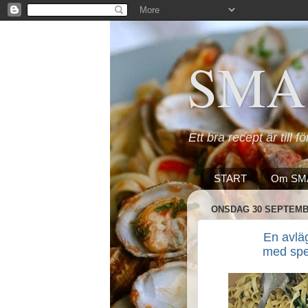
SMA
Ett bra recept är till f
START
Om SM
ONSDAG 30 SEPTEMB
En avl
med spe