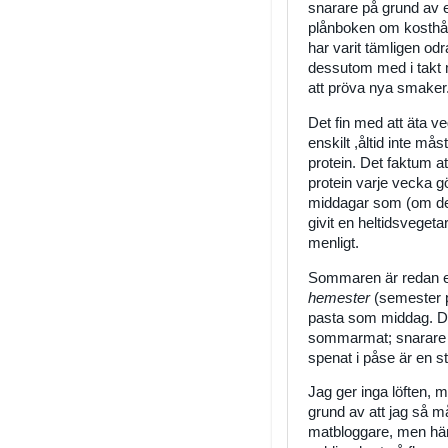
snarare på grund av 
plånboken om kosthålln
har varit tämligen odr
dessutom med i takt 
att pröva nya smaker
Det fin med att äta ve
enskilt ,åltid inte m
protein. Det faktum at
protein varje vecka g
middagar som (om de v
givit en heltidsvegeta
menligt.
Sommaren är redan et
hemester
(semester p
pasta som middag. Det 
sommarmat; snarare f
spenat i påse är en s
Jag ger inga löften, 
grund av att jag så må
matbloggare, men här