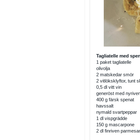
Tagliatelle med sp
1 paket tagliatelle
olivolja
2 matskedar smör
2 vitlöksklyftor, tunt 
0,5 dl vitt vin
generöst med nyrive
400 g färsk spenat
havssalt
nymald svartpeppar
1 dl vispgrädde
150 g mascarpone
2 dl finriven parmesa