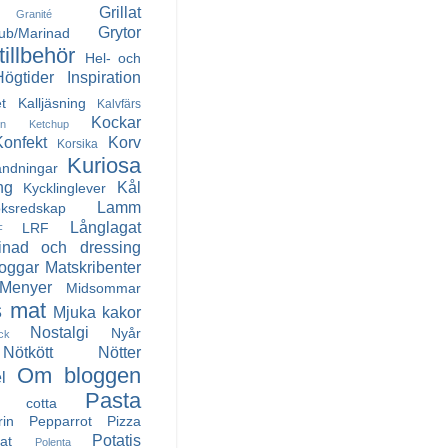
Grillat
Granité
Grytor
Rub/Marinad
illbehör
Hel- och
Högtider
Inspiration
t
Kalljäsning
Kalvfärs
Kockar
in
Ketchup
Konfekt
Korv
Korsika
Kuriosa
andningar
ng
Kål
Kycklinglever
Lamm
ksredskap
Långlagat
LRF
F
inad och dressing
oggar
Matskribenter
Menyer
Midsommar
 mat
Mjuka kakor
Nostalgi
Nyår
ck
Nötkött
Nötter
Om bloggen
l
Pasta
a cotta
rin
Pepparrot
Pizza
Potatis
at
Polenta