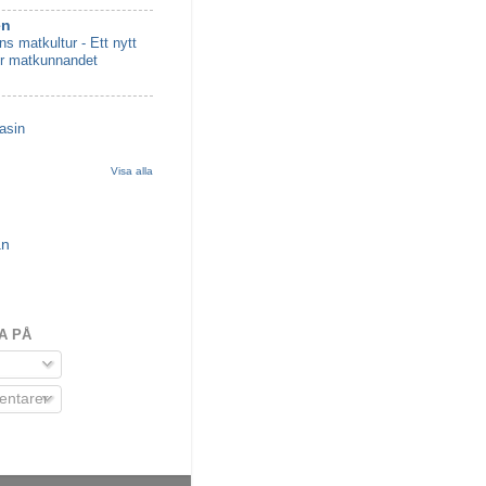
en
s matkultur - Ett nytt
ör matkunnandet
asin
Visa alla
an
A PÅ
entarer