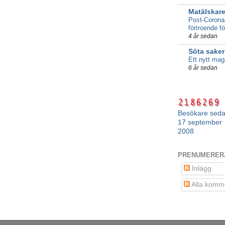
Matälskar
Post-Coronan
förtroende f
4 år sedan
Söta saker
Ett nytt mag
6 år sedan
Besökare sed
17 september
2008
PRENUMERER
Inlägg
Alla komm