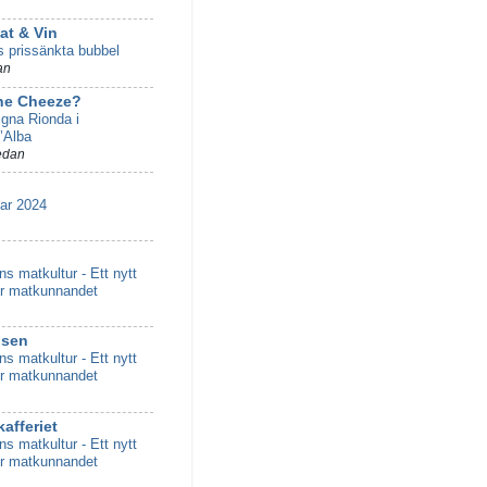
t & Vin
s prissänkta bubbel
an
he Cheeze?
gna Rionda i
’Alba
edan
r 2024
s matkultur - Ett nytt
ör matkunnandet
nsen
s matkultur - Ett nytt
ör matkunnandet
afferiet
s matkultur - Ett nytt
ör matkunnandet