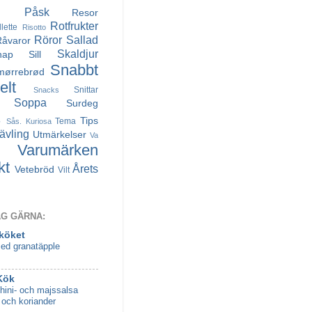
Påsk
Resor
Rotfrukter
llette
Risotto
Röror
Sallad
Råvaror
Skaldjur
nap
Sill
Snabbt
mørrebrød
lt
Snittar
Snacks
Soppa
Surdeg
s
Tips
Tema
Sås. Kuriosa
ävling
Utmärkelser
Va
Varumärken
kt
Årets
Vetebröd
Vilt
AG GÄRNA:
 köket
ed granatäpple
Kök
hini- och majssalsa
 och koriander