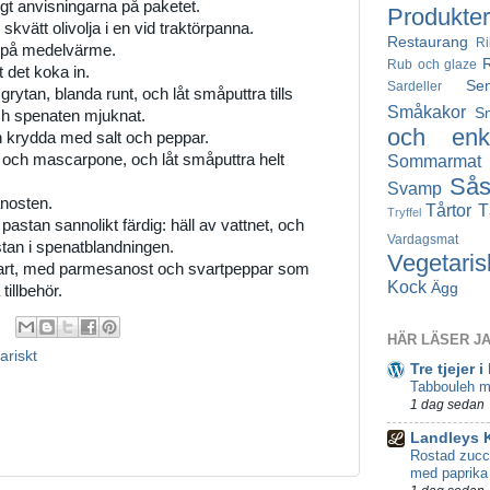
ligt anvisningarna på paketet.
Produkter
kvätt olivolja i en vid traktörpanna.
Restaurang
Ri
k på medelvärme.
Rub och glaze
åt det koka in.
Se
Sardeller
grytan, blanda runt, och låt småputtra tills
Småkakor
S
ch spenaten mjuknat.
och enke
ch krydda med salt och peppar.
 och mascarpone, och låt småputtra helt
Sommarmat
Så
Svamp
nosten.
Tårtor
T
Tryffel
 pastan sannolikt färdig: häll av vattnet, och
Vardagsmat
tan i spenatblandningen.
Vegetaris
art, med parmesanost och svartpeppar som
Kock
Ägg
tillbehör.
HÄR LÄSER J
ariskt
Tre tjejer i
Tabbouleh m
1 dag sedan
Landleys 
Rostad zucc
med paprika