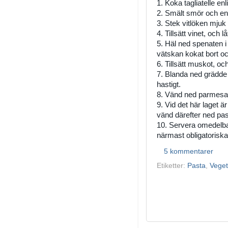
1. Koka tagliatelle en
2. Smält smör och en s
3. Stek vitlöken mju
4. Tillsätt vinet, och l
5. Häl ned spenaten i 
vätskan kokat bort o
6. Tillsätt muskot, o
7. Blanda ned grädde
hastigt.
8. Vänd ned parmesa
9. Vid det här laget är
vänd därefter ned pas
10. Servera omedelb
närmast obligatoriska 
5 kommentarer
Etiketter:
Pasta
,
Veget