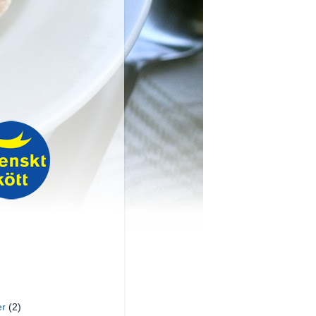
er
(2)