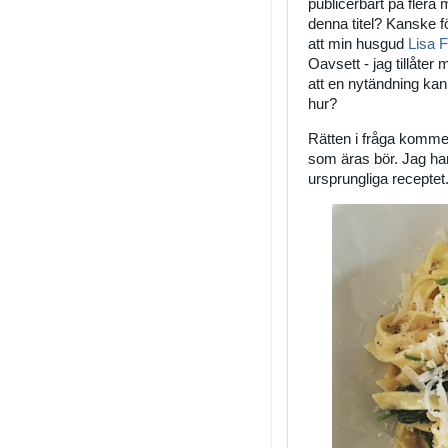
publicerbart på fler
denna titel? Kanske fö
att min husgud
Lisa F
Oavsett - jag tillåter
att en nytändning kan
hur?
Rätten i fråga kommer
som äras bör. Jag har t
ursprungliga receptet