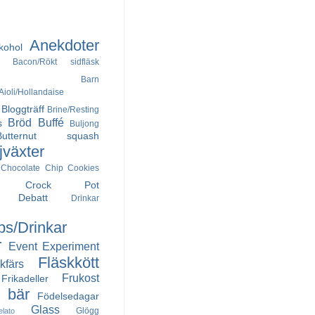
Anekdoter
kohol
Bacon/Rökt sidfläsk
Barn
ioli/Hollandaise
Bloggträff
Brine/Resting
Bröd
Buffé
s
Buljong
Butternut squash
jväxter
Chocolate Chip Cookies
Crock Pot
Debatt
Drinkar
ps/Drinkar
r
Event
Experiment
Fläskkött
kfärs
Frukost
Frikadeller
h bär
Födelsedagar
Glass
Glögg
elato