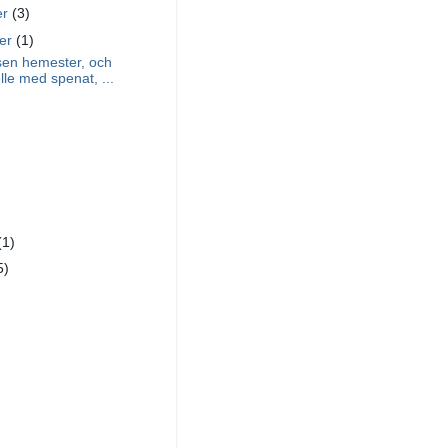
er
(3)
ber
(1)
sen hemester, och
elle med spenat, ...
(1)
5)