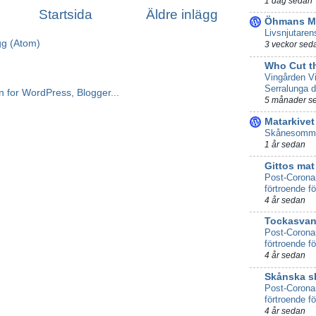
1 dag sedan
Startsida
Äldre inlägg
Öhmans Ma
Livsnjutaren
gg (Atom)
3 veckor sed
Who Cut t
Vingården Vi
Serralunga d
5 månader s
Matarkivet
Skånesomma
1 år sedan
Gittos mat
Post-Coronan
förtroende f
4 år sedan
Tockasva
Post-Coronan
förtroende f
4 år sedan
Skånska sk
Post-Coronan
förtroende f
4 år sedan