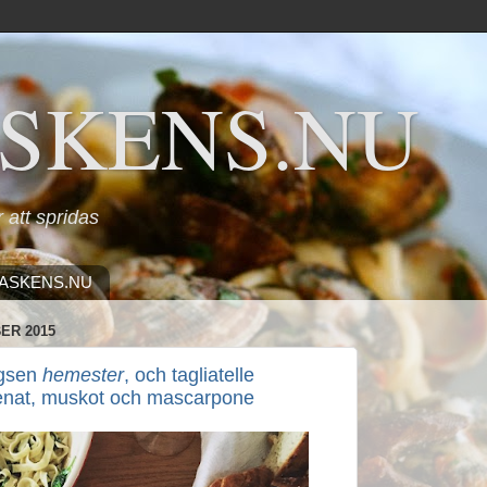
SKENS.NU
ör att spridas
ASKENS.NU
ER 2015
ägsen
hemester
, och tagliatelle
nat, muskot och mascarpone