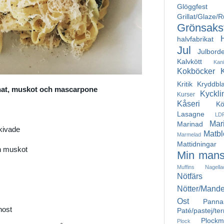
Glöggfest
Grillat/Glaze/
Grönsakst
halvfabrikat
Jul
Julborde
Kalvkött
Kan
Kokböcker
Kritik
Kryddbl
enat, muskot och mascarpone
Kyckli
Kurser
Kåseri
Kö
Lasagne
LD
Mar
Marinad
skivade
Matbl
Marmelad
Mattidningar
n muskot
Min mans
Muffins
Nagella
Nötfärs
Nötter/Mande
Ost
Pann
nost
Paté/pastej/ter
Plockm
Plock