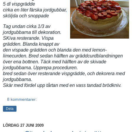
5 dl vispgrädde
cirka en liter färska jordgubbar,
sköljda och snoppade
Tag undan cirka 1/3 av
jordgubbarna till dekoration.
SKiva resterande. Vispa
grädden. Blanda knappt av
den vispade grädden och blanda den med lemon-
limecurden. Bred sedan hälften av gräddcurdblandningen
över ena bottnen. Täck med hälften av de skivade
jordgubbarna. Upprepa proceduren.
bred sedan över resterande vispgrädde, och dekorera med
jordgubbarna.
Skär med fördel upp tårtan med en vass tandad brödkniv.
8 kommentarer:
Dela
LÖRDAG 27 JUNI 2009