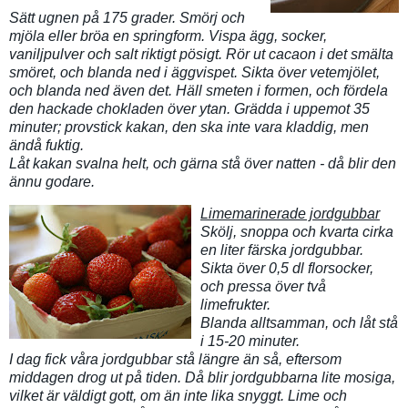
Sätt ugnen på 175 grader. Smörj och
mjöla eller bröa en springform. Vispa ägg, socker,
vaniljpulver och salt riktigt pösigt. Rör ut cacaon i det smälta
smöret, och blanda ned i äggvispet. Sikta över vetemjölet,
och blanda ned även det. Häll smeten i formen, och fördela
den hackade chokladen över ytan. Grädda i uppemot 35
minuter; provstick kakan, den ska inte vara kladdig, men
ändå fuktig.
Låt kakan svalna helt, och gärna stå över natten - då blir den
ännu godare.
Limemarinerade jordgubbar
Skölj, snoppa och kvarta cirka
en liter färska jordgubbar.
Sikta över 0,5 dl florsocker,
och pressa över två
limefrukter.
Blanda alltsamman, och låt stå
i 15-20 minuter.
I dag fick våra jordgubbar stå längre än så, eftersom
middagen drog ut på tiden. Då blir jordgubbarna lite mosiga,
vilket är väldigt gott, om än inte lika snyggt. Lime och