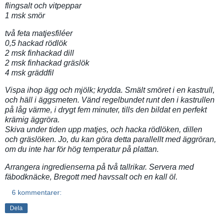
flingsalt och vitpeppar
1 msk smör
två feta matjesfiléer
0,5 hackad rödlök
2 msk finhackad dill
2 msk finhackad gräslök
4 msk gräddfil
Vispa ihop ägg och mjölk; krydda. Smält smöret i en kastrull,
och häll i äggsmeten. Vänd regelbundet runt den i kastrullen
på låg värme, i drygt fem minuter, tills den bildat en perfekt
krämig äggröra.
Skiva under tiden upp matjes, och hacka rödlöken, dillen
och gräslöken. Jo, du kan göra detta parallellt med äggröran,
om du inte har för hög temperatur på plattan.
Arrangera ingredienserna på två tallrikar. Servera med
fäbodknäcke, Bregott med havssalt och en kall öl.
6 kommentarer:
Dela