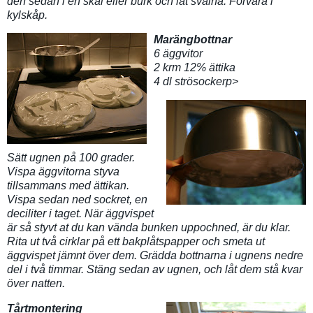
den sedan i en skål eller burk och låt svalna. Förvara i
kylskåp.
Marängbottnar
6 äggvitor
2 krm 12% ättika
4 dl strösockerp>
Sätt ugnen på 100 grader.
Vispa äggvitorna styva
tillsammans med ättikan.
Vispa sedan ned sockret, en
deciliter i taget. När äggvispet
är så styvt at du kan vända bunken uppochned, är du klar.
Rita ut två cirklar på ett bakplåtspapper och smeta ut
äggvispet jämnt över dem. Grädda bottnarna i ugnens nedre
del i två timmar. Stäng sedan av ugnen, och låt dem stå kvar
över natten.
Tårtmontering