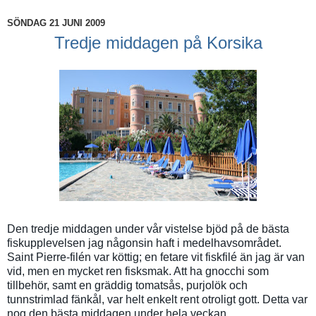
SÖNDAG 21 JUNI 2009
Tredje middagen på Korsika
Den tredje middagen under vår vistelse bjöd på de bästa
fiskupplevelsen jag någonsin haft i medelhavsområdet.
Saint Pierre-filén var köttig; en fetare vit fiskfilé än jag är van
vid, men en mycket ren fisksmak. Att ha gnocchi som
tillbehör, samt en gräddig tomatsås, purjolök och
tunnstrimlad fänkål, var helt enkelt rent otroligt gott. Detta var
nog den bästa middagen under hela veckan.