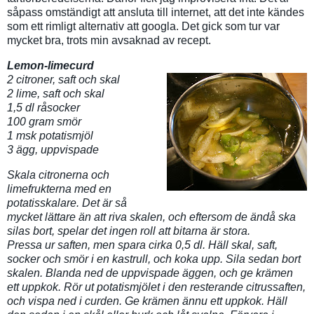
såpass omständigt att ansluta till internet, att det inte kändes
som ett rimligt alternativ att googla. Det gick som tur var
mycket bra, trots min avsaknad av recept.
Lemon-limecurd
2 citroner, saft och skal
2 lime, saft och skal
1,5 dl råsocker
100 gram smör
1 msk potatismjöl
3 ägg, uppvispade
Skala citronerna och
limefrukterna med en
potatisskalare. Det är så
mycket lättare än att riva skalen, och eftersom de ändå ska
silas bort, spelar det ingen roll att bitarna är stora.
Pressa ur saften, men spara cirka 0,5 dl. Häll skal, saft,
socker och smör i en kastrull, och koka upp. Sila sedan bort
skalen. Blanda ned de uppvispade äggen, och ge krämen
ett uppkok. Rör ut potatismjölet i den resterande citrussaften,
och vispa ned i curden. Ge krämen ännu ett uppkok. Häll