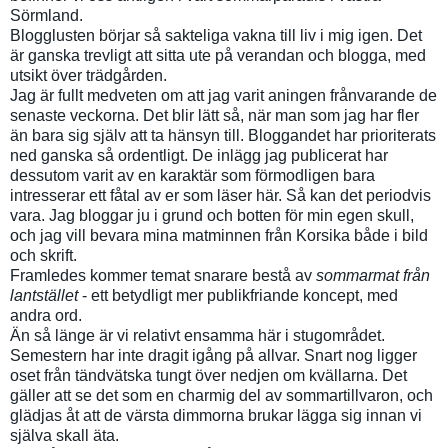
Sörmland.
Blogglusten börjar så sakteliga vakna till liv i mig igen. Det
är ganska trevligt att sitta ute på verandan och blogga, med
utsikt över trädgården.
Jag är fullt medveten om att jag varit aningen frånvarande de
senaste veckorna. Det blir lätt så, när man som jag har fler
än bara sig själv att ta hänsyn till. Bloggandet har prioriterats
ned ganska så ordentligt. De inlägg jag publicerat har
dessutom varit av en karaktär som förmodligen bara
intresserar ett fåtal av er som läser här. Så kan det periodvis
vara. Jag bloggar ju i grund och botten för min egen skull,
och jag vill bevara mina matminnen från Korsika både i bild
och skrift.
Framledes kommer temat snarare bestå av
sommarmat från
lantstället
- ett betydligt mer publikfriande koncept, med
andra ord.
Än så länge är vi relativt ensamma här i stugområdet.
Semestern har inte dragit igång på allvar. Snart nog ligger
oset från tändvätska tungt över nedjen om kvällarna. Det
gäller att se det som en charmig del av sommartillvaron, och
glädjas åt att de värsta dimmorna brukar lägga sig innan vi
själva skall äta.