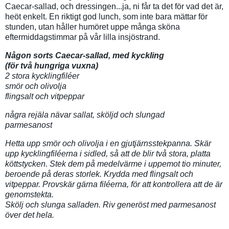
Caecar-sallad, och dressingen...ja, ni får ta det för vad det är,
heöt enkelt. En riktigt god lunch, som inte bara mättar för
stunden, utan håller humöret uppe många sköna
eftermiddagstimmar på vår lilla insjöstrand.
Någon sorts Caecar-sallad, med kyckling
(för två hungriga vuxna)
2 stora kycklingfiléer
smör och olivolja
flingsalt och vitpeppar
några rejäla nävar sallat, sköljd och slungad
parmesanost
Hetta upp smör och olivolja i en gjutjärnsstekpanna. Skär
upp kycklingfiléerna i sidled, så att de blir två stora, platta
köttstycken. Stek dem på medelvärme i uppemot tio minuter,
beroende på deras storlek. Krydda med flingsalt och
vitpeppar. Provskär gärna filéerna, för att kontrollera att de är
genomstekta.
Skölj och slunga salladen. Riv generöst med parmesanost
över det hela.