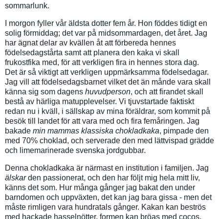
sommarlunk.
I morgon fyller vår äldsta dotter fem år. Hon föddes tidigt en
solig förmiddag; det var på midsommardagen, det året. Jag
har ägnat delar av kvällen åt att förbereda hennes
födelsedagstårta samt att planera den kaka vi skall
frukostfika med, för att verkligen fira in hennes stora dag.
Det är så viktigt att verkligen uppmärksamma födelsedagar.
Jag vill att födelsedagsbarnet vilket det än månde vara skall
känna sig som dagens
huvudperson
, och att firandet skall
bestå av härliga matupplevelser. Vi tjuvstartade faktiskt
redan nu i kväll, i sällskap av mina föräldrar, som kommit på
besök till landet för att vara med och fira femåringen. Jag
bakade
min mammas klassiska chokladkaka
, pimpade den
med 70% choklad, och serverade den med lättvispad grädde
och limemarinerade svenska jordgubbar.
Denna chokladkaka är närmast en institution i familjen. Jag
älskar
den passionerat, och den har följt mig hela mitt liv,
känns det som. Hur många gånger jag bakat den under
barndomen och uppväxten, det kan jag bara gissa - men det
måste rimligen vara hundratals gånger. Kakan kan beströs
med hackade hasselnötter, formen kan bröas med cocos,