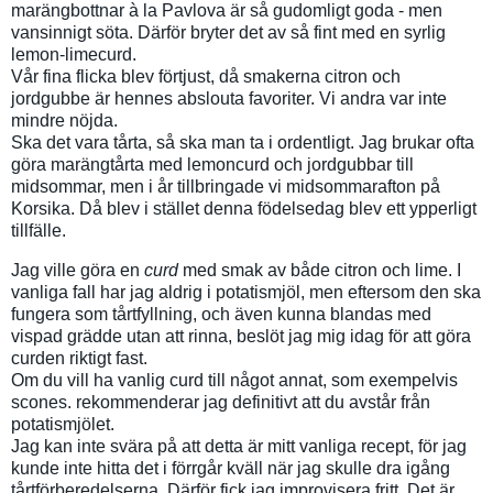
marängbottnar à la Pavlova är så gudomligt goda - men
vansinnigt söta. Därför bryter det av så fint med en syrlig
lemon-limecurd.
Vår fina flicka blev förtjust, då smakerna citron och
jordgubbe är hennes abslouta favoriter. Vi andra var inte
mindre nöjda.
Ska det vara tårta, så ska man ta i ordentligt. Jag brukar ofta
göra marängtårta med lemoncurd och jordgubbar till
midsommar, men i år tillbringade vi midsommarafton på
Korsika. Då blev i stället denna födelsedag blev ett ypperligt
tillfälle.
Jag ville göra en
curd
med smak av både citron och lime. I
vanliga fall har jag aldrig i potatismjöl, men eftersom den ska
fungera som tårtfyllning, och även kunna blandas med
vispad grädde utan att rinna, beslöt jag mig idag för att göra
curden riktigt fast.
Om du vill ha vanlig curd till något annat, som exempelvis
scones. rekommenderar jag definitivt att du avstår från
potatismjölet.
Jag kan inte svära på att detta är mitt vanliga recept, för jag
kunde inte hitta det i förrgår kväll när jag skulle dra igång
tårtförberedelserna. Därför fick jag improvisera fritt. Det är