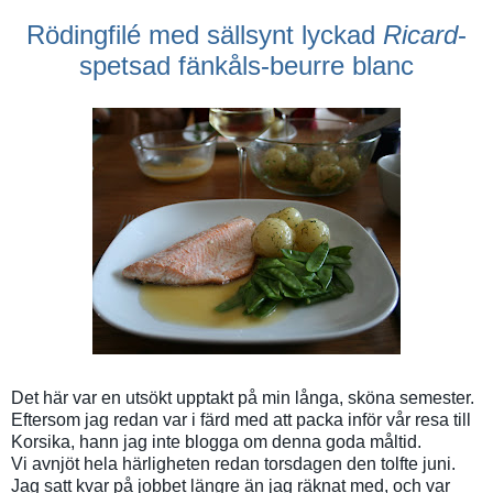
Rödingfilé med sällsynt lyckad
Ricard
-
spetsad fänkåls-beurre blanc
Det här var en utsökt upptakt på min långa, sköna semester.
Eftersom jag redan var i färd med att packa inför vår resa till
Korsika, hann jag inte blogga om denna goda måltid.
Vi avnjöt hela härligheten redan torsdagen den tolfte juni.
Jag satt kvar på jobbet längre än jag räknat med, och var