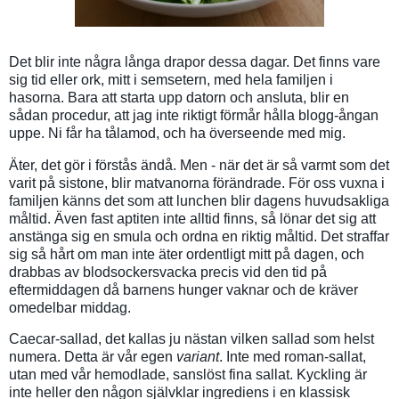
Det blir inte några långa drapor dessa dagar. Det finns vare
sig tid eller ork, mitt i semsetern, med hela familjen i
hasorna. Bara att starta upp datorn och ansluta, blir en
sådan procedur, att jag inte riktigt förmår hålla blogg-ångan
uppe. Ni får ha tålamod, och ha överseende med mig.
Äter, det gör i förstås ändå. Men - när det är så varmt som det
varit på sistone, blir matvanorna förändrade. För oss vuxna i
familjen känns det som att lunchen blir dagens huvudsakliga
måltid. Även fast aptiten inte alltid finns, så lönar det sig att
anstänga sig en smula och ordna en riktig måltid. Det straffar
sig så hårt om man inte äter ordentligt mitt på dagen, och
drabbas av blodsockersvacka precis vid den tid på
eftermiddagen då barnens hunger vaknar och de kräver
omedelbar middag.
Caecar-sallad, det kallas ju nästan vilken sallad som helst
numera. Detta är vår egen
variant
. Inte med roman-sallat,
utan med vår hemodlade, sanslöst fina sallat. Kyckling är
inte heller den någon självklar ingrediens i en klassisk