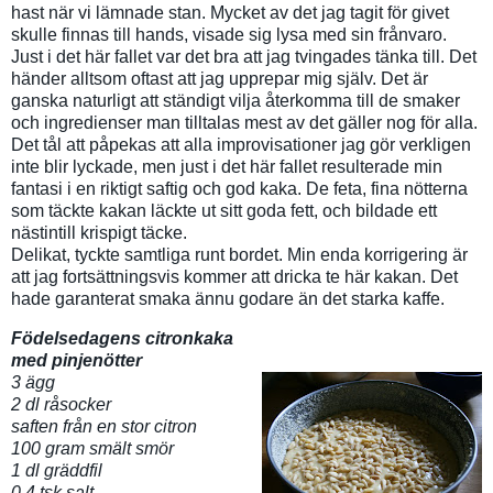
hast när vi lämnade stan. Mycket av det jag tagit för givet
skulle finnas till hands, visade sig lysa med sin frånvaro.
Just i det här fallet var det bra att jag tvingades tänka till. Det
händer alltsom oftast att jag upprepar mig själv. Det är
ganska naturligt att ständigt vilja återkomma till de smaker
och ingredienser man tilltalas mest av det gäller nog för alla.
Det tål att påpekas att alla improvisationer jag gör verkligen
inte blir lyckade, men just i det här fallet resulterade min
fantasi i en riktigt saftig och god kaka. De feta, fina nötterna
som täckte kakan läckte ut sitt goda fett, och bildade ett
nästintill krispigt täcke.
Delikat, tyckte samtliga runt bordet. Min enda korrigering är
att jag fortsättningsvis kommer att dricka te här kakan. Det
hade garanterat smaka ännu godare än det starka kaffe.
Födelsedagens citronkaka
med pinjenötter
3 ägg
2 dl råsocker
saften från en stor citron
100 gram smält smör
1 dl gräddfil
0,4 tsk salt