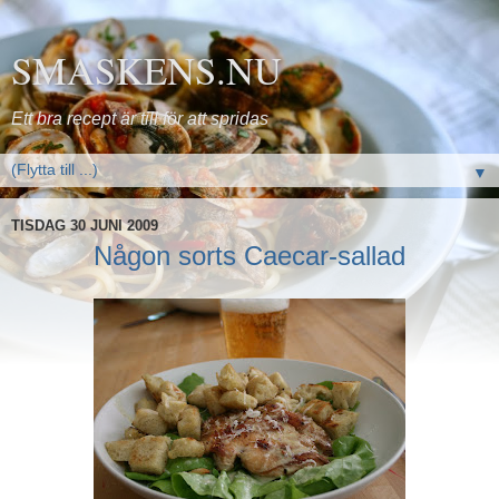
SMASKENS.NU
Ett bra recept är till för att spridas
▼
TISDAG 30 JUNI 2009
Någon sorts Caecar-sallad