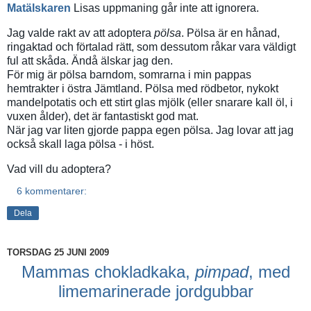
Matälskaren
Lisas uppmaning går inte att ignorera.
Jag valde rakt av att adoptera
pölsa
. Pölsa är en hånad,
ringaktad och förtalad rätt, som dessutom råkar vara väldigt
ful att skåda. Ändå älskar jag den.
För mig är pölsa barndom, somrarna i min pappas
hemtrakter i östra Jämtland. Pölsa med rödbetor, nykokt
mandelpotatis och ett stirt glas mjölk (eller snarare kall öl, i
vuxen ålder), det är fantastiskt god mat.
När jag var liten gjorde pappa egen pölsa. Jag lovar att jag
också skall laga pölsa - i höst.
Vad vill du adoptera?
6 kommentarer:
Dela
TORSDAG 25 JUNI 2009
Mammas chokladkaka,
pimpad
, med
limemarinerade jordgubbar