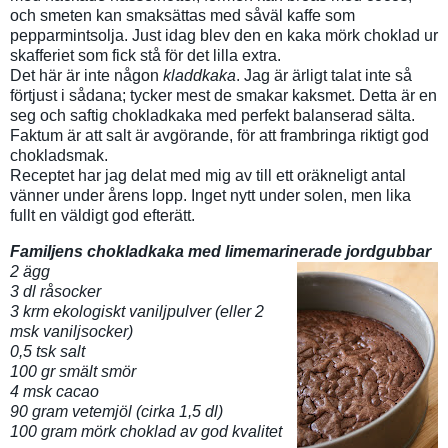
och smeten kan smaksättas med såväl kaffe som
pepparmintsolja. Just idag blev den en kaka mörk choklad ur
skafferiet som fick stå för det lilla extra.
Det här är inte någon
kladdkaka
. Jag är ärligt talat inte så
förtjust i sådana; tycker mest de smakar kaksmet. Detta är en
seg och saftig chokladkaka med perfekt balanserad sälta.
Faktum är att salt är avgörande, för att frambringa riktigt god
chokladsmak.
Receptet har jag delat med mig av till ett oräkneligt antal
vänner under årens lopp. Inget nytt under solen, men lika
fullt en väldigt god efterätt.
Familjens chokladkaka med limemarinerade jordgubbar
2 ägg
3 dl råsocker
3 krm ekologiskt vaniljpulver (eller 2
msk vaniljsocker)
0,5 tsk salt
100 gr smält smör
4 msk cacao
90 gram vetemjöl (cirka 1,5 dl)
100 gram mörk choklad av god kvalitet