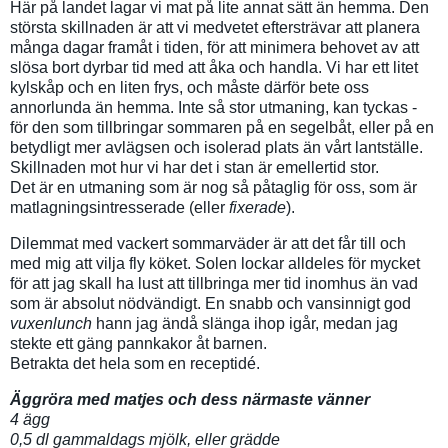
Här på landet lagar vi mat på lite annat sätt än hemma. Den
största skillnaden är att vi medvetet eftersträvar att planera
många dagar framåt i tiden, för att minimera behovet av att
slösa bort dyrbar tid med att åka och handla. Vi har ett litet
kylskåp och en liten frys, och måste därför bete oss
annorlunda än hemma. Inte så stor utmaning, kan tyckas -
för den som tillbringar sommaren på en segelbåt, eller på en
betydligt mer avlägsen och isolerad plats än vårt lantställe.
Skillnaden mot hur vi har det i stan är emellertid stor.
Det är en utmaning som är nog så påtaglig för oss, som är
matlagningsintresserade (eller
fixerade
).
Dilemmat med vackert sommarväder är att det får till och
med mig att vilja fly köket. Solen lockar alldeles för mycket
för att jag skall ha lust att tillbringa mer tid inomhus än vad
som är absolut nödvändigt. En snabb och vansinnigt god
vuxenlunch
hann jag ändå slänga ihop igår, medan jag
stekte ett gäng pannkakor åt barnen.
Betrakta det hela som en receptidé.
Äggröra med matjes och dess närmaste vänner
4 ägg
0,5 dl gammaldags mjölk, eller grädde