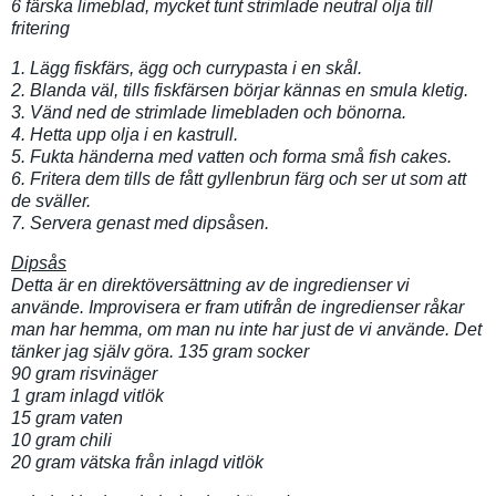
6 färska limeblad, mycket tunt strimlade neutral olja till
fritering
1. Lägg fiskfärs, ägg och currypasta i en skål.
2. Blanda väl, tills fiskfärsen börjar kännas en smula kletig.
3. Vänd ned de strimlade limebladen och bönorna.
4. Hetta upp olja i en kastrull.
5. Fukta händerna med vatten och forma små fish cakes.
6. Fritera dem tills de fått gyllenbrun färg och ser ut som att
de sväller.
7. Servera genast med dipsåsen.
Dipsås
Detta är en direktöversättning av de ingredienser vi
använde. Improvisera er fram utifrån de ingredienser råkar
man har hemma, om man nu inte har just de vi använde. Det
tänker jag själv göra. 135 gram socker
90 gram risvinäger
1 gram inlagd vitlök
15 gram vaten
10 gram chili
20 gram vätska från inlagd vitlök