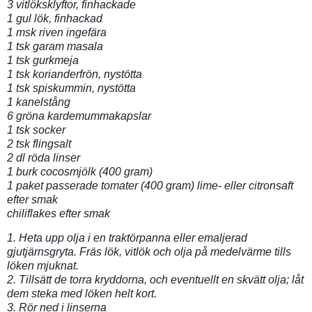
3 vitlöksklyftor, finhackade
1 gul lök, finhackad
1 msk riven ingefära
1 tsk garam masala
1 tsk gurkmeja
1 tsk korianderfrön, nystötta
1 tsk spiskummin, nystötta
1 kanelstång
6 gröna kardemummakapslar
1 tsk socker
2 tsk flingsalt
2 dl röda linser
1 burk cocosmjölk (400 gram)
1 paket passerade tomater (400 gram) lime- eller citronsaft
efter smak
chiliflakes efter smak
1. Heta upp olja i en traktörpanna eller emaljerad
gjutjärnsgryta. Fräs lök, vitlök och olja på medelvärme tills
löken mjuknat.
2. Tillsätt de torra kryddorna, och eventuellt en skvätt olja; låt
dem steka med löken helt kort.
3. Rör ned i linserna