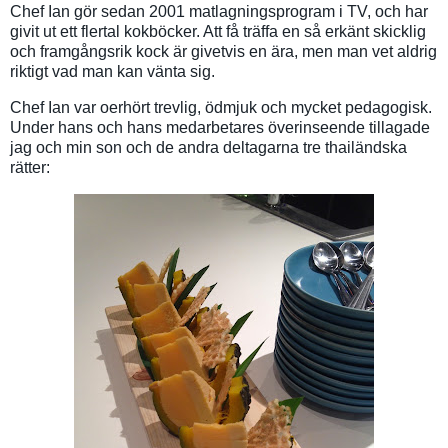
Chef Ian gör sedan 2001 matlagningsprogram i TV, och har
givit ut ett flertal kokböcker. Att få träffa en så erkänt skicklig
och framgångsrik kock är givetvis en ära, men man vet aldrig
riktigt vad man kan vänta sig.
Chef Ian var oerhört trevlig, ödmjuk och mycket pedagogisk.
Under hans och hans medarbetares överinseende tillagade
jag och min son och de andra deltagarna tre thailändska
rätter: