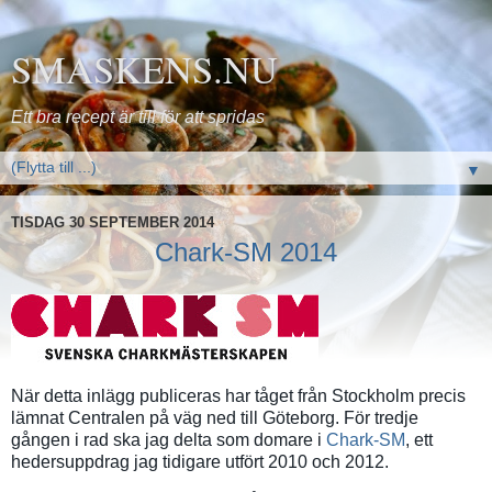
SMASKENS.NU
Ett bra recept är till för att spridas
▼
TISDAG 30 SEPTEMBER 2014
Chark-SM 2014
När detta inlägg publiceras har tåget från Stockholm precis
lämnat Centralen på väg ned till Göteborg. För tredje
gången i rad ska jag delta som domare i
Chark-SM
, ett
hedersuppdrag jag tidigare utfört 2010 och 2012.