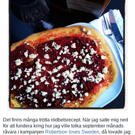
Det finns många trötta rödbetsrecept. När jag satte mig ned
för att fundera kring hur jag ville tolka september månads
råvara i kampanjen
Robertson loves Sweden
, då lovade jag