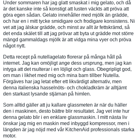
Under sommaren har jag glatt smaskat i mig gelato, och då
är det kanske inte så konstigt att lusten väckts att pröva att
göra egen sådan. Gelato innehåller med mjölk än grädde,
och har en i mitt tycke smidigare och frodigare konsistens. Ni
vet att jag älskar grädde, och minst av allt är fettskrämd, så
det enda skälet till att jag prövar att byta ut grädde mot större
mängd gammaldags mjölk är att vidga mina vyer och pröva
något nytt.
Detta recept på nutellagelato florerar på många håll på
internet. Jag kan omöjligt ange dess ursprung, men jag kan
intyga att det rsulterar i en löjligt och glass. Obegripligt god,
om man i likhet med mig och mina barn tillber Nutella.
Förgäves har jag letat efter ett likvärdigt alternativ, men
denna italienska hasselnöts- och chokladkräm är alltjämt
den starkast lysande stjärnan på himlen.
Som alltid gäller att ju kallare glassmeten är när du häller
den i maskinen, desto bättre blir resultatet. Jag vet inte hur
denna gelato blir i en enklare glassmaskin. I mitt nästa liv
önskar jag mig en maskin med inbyggd kompressor, men i
längden är jag nöjd med vår KitchenAid professionals starka
motor.