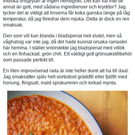
indiska linsgrytan är ingen hemlighet. Det kan väl inte bli
annat än gott, med sådana ingredienser och kryddor? Jag
tycker det är viktigt att linserna får koka ganska länge på låg
temperatur, då jag föredrar dem mjuka. Detta är dock en ren
smaksak.
Den som vill kan blanda i bladspenat mot slutet, men så
våghalsig var inte jag, då det hade kunnat orsaka ramaskri
här hemma. I stället smörstekte jag bladspenat med vitlök
och en finhackad, grön chili. Ett väldigt gott grönsakstillbehör
som passade perfekt till.
En liten improviserad raita är inte heller dumt att ha till daal.
Jag smaksätter själv helt oortodoxt gräddfil eller fjällfil med
honung, flingsalt, mald spiskummin och torkad mynta.