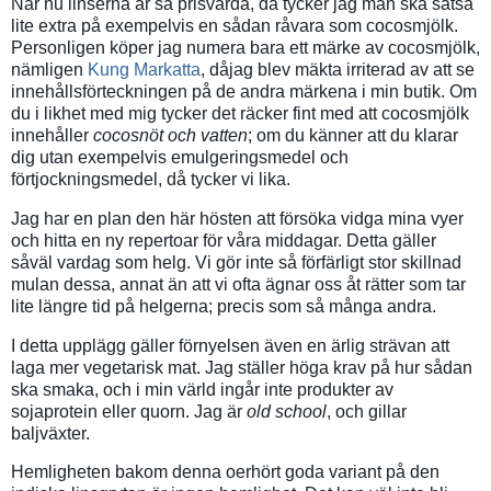
När nu linserna är så prisvärda, då tycker jag man ska satsa
lite extra på exempelvis en sådan råvara som cocosmjölk.
Personligen köper jag numera bara ett märke av cocosmjölk,
nämligen
Kung Markatta
, dåjag blev mäkta irriterad av att se
innehållsförteckningen på de andra märkena i min butik. Om
du i likhet med mig tycker det räcker fint med att cocosmjölk
innehåller
cocosnöt och vatten
; om du känner att du klarar
dig utan exempelvis emulgeringsmedel och
förtjockningsmedel, då tycker vi lika.
Jag har en plan den här hösten att försöka vidga mina vyer
och hitta en ny repertoar för våra middagar. Detta gäller
såväl vardag som helg. Vi gör inte så förfärligt stor skillnad
mulan dessa, annat än att vi ofta ägnar oss åt rätter som tar
lite längre tid på helgerna; precis som så många andra.
I detta upplägg gäller förnyelsen även en ärlig strävan att
laga mer vegetarisk mat. Jag ställer höga krav på hur sådan
ska smaka, och i min värld ingår inte produkter av
sojaprotein eller quorn. Jag är
old school
, och gillar
baljväxter.
Hemligheten bakom denna oerhört goda variant på den