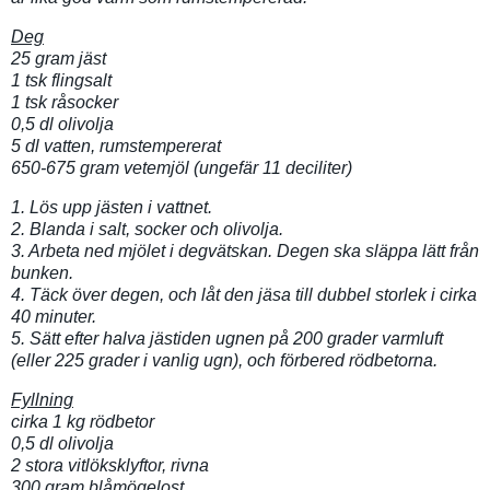
Deg
25 gram jäst
1 tsk flingsalt
1 tsk råsocker
0,5 dl olivolja
5 dl vatten, rumstempererat
650-675 gram vetemjöl (ungefär 11 deciliter)
1. Lös upp jästen i vattnet.
2. Blanda i salt, socker och olivolja.
3. Arbeta ned mjölet i degvätskan. Degen ska släppa lätt från
bunken.
4. Täck över degen, och låt den jäsa till dubbel storlek i cirka
40 minuter.
5. Sätt efter halva jästiden ugnen på 200 grader varmluft
(eller 225 grader i vanlig ugn), och förbered rödbetorna.
Fyllning
cirka 1 kg rödbetor
0,5 dl olivolja
2 stora vitlöksklyftor, rivna
300 gram blåmögelost