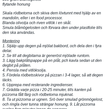
flytande honung
Skala rödbetorna och skiva dem lövtunnt med hjälp av en
mandolin, eller i en food processor.
Blanda olivolja och riven vitlök i en skål.
Smula blåmögelosten och förvara den under plastfolie tills
den ska användas.
Montering
1. Stjälp upp degen på mjölat bakbord, och dela den i fyra
delar.
2. Se till att degbitarna är generöst mjölade runtom.
3. Lägg bakplåtspappe på en plåt, pch kavla sedan ut den
degbit på plåten.
4. Pensla med vitlöksolja.
5. Fördela rödbetsskivor på pizzan i 3-4 lager, så att degen
täcks.
6. Upprepa med resterande ingredienser.
7. Grädda varje pizza i 20-25 minuter, tills kanten på
pizzorna fått färg och rödbetorna mjuknat.
8. Ta ut pizzorna ur ugnen. Srö över smulad grönmögelost,
och ringla över tunna strängar honung. 9. Låt pizzorna