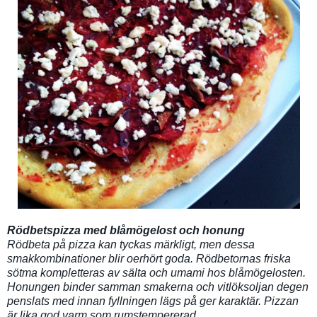
Rödbetspizza med blåmögelost och honung
Rödbeta på pizza kan tyckas märkligt, men dessa
smakkombinationer blir oerhört goda. Rödbetornas friska
sötma kompletteras av sälta och umami hos blåmögelosten.
Honungen binder samman smakerna och vitlöksoljan degen
penslats med innan fyllningen lägs på ger karaktär. Pizzan
är lika god varm som rumstempererad.