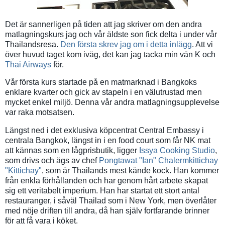
Det är sannerligen på tiden att jag skriver om den andra
matlagningskurs jag och vår äldste son fick delta i under vår
Thailandsresa.
Den första skrev jag om i detta inlägg
. Att vi
över huvud taget kom iväg, det kan jag tacka min vän K och
Thai Airways
för.
Vår första kurs startade på en matmarknad i Bangkoks
enklare kvarter och gick av stapeln i en välutrustad men
mycket enkel miljö. Denna vår andra matlagningsupplevelse
var raka motsatsen.
Längst ned i det exklusiva köpcentrat Central Embassy i
centrala Bangkok, längst in i en food court som får NK mat
att kännas som en lågprisbutik, ligger
Issya Cooking Studio
,
som drivs och ägs av chef
Pongtawat "Ian" Chalermkittichay
"Kittichay"
, som är Thailands mest kände kock. Han kommer
från enkla förhållanden och har genom hårt arbete skapat
sig ett veritabelt imperium. Han har startat ett stort antal
restauranger, i såväl Thailad som i New York, men överlåter
med nöje driften till andra, då han själv fortfarande brinner
för att få vara i köket.