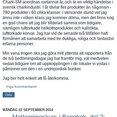
Chark-SM anordnas vartannat år, och är en viktig händelse i
svensk charkindustri. I år tävlar fler produkter än någonsin -
780 produkter i 60 olika klasser. I skrivande stund vet jag
ännu inte i vilken klass jag kommer döma, men det finns nog
en god chans att jag blir tilldelad samma som tidigare,
nämligen lufttorkade helköttsprodukter och kallrökta,
lufttorkade korvar. Jag har vid de senaste två tillfällen haft
förmånen att samarbeta med tre duktiga, roliga och fantastist
erfarna personer.
Min vana trogen ska jag göra mitt yttersta att rapportera från
de två bedömingsdagar jag har framför mig, väl medveten
sedan tidigare om att uppkopplingen i de lokaler vi vistas i
påminner om den i en undrejordisk bunker.
Jag ber helt enkelt att få återkomma.
Inga kommentarer:
Dela
MÅNDAG 22 SEPTEMBER 2014
Matlagningskurs i Bangkok, del 2: