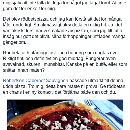
mig själv att inte falla till föga för något jag lagat förut. Att inte
göra det för enkelt för mig.
Det blev rödbetspizza, och jag kan förstå att det för många
låter underligt. Smakmässigt blev detta en riktig hit. Ja, det
var faktiskt först när vi smakade av pizzan, som jag till fullo
insåg hur gott det blivit. Mina förhoppningar infriades många
gånger om.
Rödbeta och blåmögelost - och honung som ringlas över.
Riktigt fint, och definitivt en god middag. Fungerar även
avsvalnad, skuren i munsbitar. Kanske på en buffé, eller som
snittar innan maten?
Robertson Cabernet Sauvignon
passade utmärkt till denna
udda pizza. Tro mig, detta bara måste ni pröva. Ge rödbetan
en chans i en ny kontext; det förtjänar både den och du.