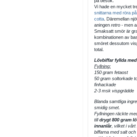
på besök.
Vi hade en mycket tr
snittarna med röra på
cotta
. Däremellan nj
aningen
retro
- men a
Smaksatt smör är grav
kombinationen av basil
smöret dessutom vispas
total.
Lövbiffar fyllda med
Fyllning:
150 gram fetaost
50 gram soltorkade t
finhackade
2-3 msk vispgrädde
Blanda samtliga ingred
smidig smet.
Fyllningen räckte me
till
drygt 800 gram lö
innanlår
, vilket i vå
biffarna med salt och 