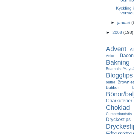
och fil
Kyckling 
vermou
►
januari
(
►
2008
(198)
Advent
Al
Bacon
Anka
Bakning
Bearnaise/Mayo/A
Bloggtips
Brownie
butter
Butiker
Bönor/bal
Charkuterier
Choklad
Cumberlandsås
Dryckestips
Dryckesti
Efterrätte