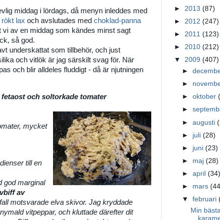
►
2013
(87)
evlig middag i lördags, då menyn inleddes med
 rökt lax
och avslutades med
choklad-panna
►
2012
(247)
öt vi av en middag som kändes minst sagt
►
2011
(123)
ck, så god.
►
2010
(212)
t underskattat som tillbehör, och just
ika och vitlök är jag särskilt svag för. När
▼
2009
(407)
 och blir alldeles fluddigt - då är njutningen
►
decemb
►
novemb
 fetaost och soltorkade tomater
►
oktober
►
septem
►
augusti
omater, mycket
►
juli
(28)
►
juni
(23)
►
maj
(28)
ienser till en
►
april
(34
d god marginal
►
mars
(44
vbiff av
▼
februari
rt fall motsvarade elva skivor. Jag kryddade
Min bästa
nymald vitpeppar, och kluttade därefter dit
karame