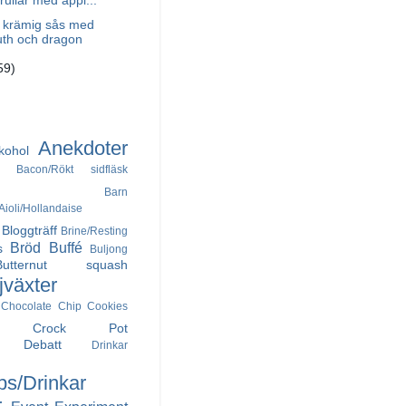
orullar med äppl...
i krämig sås med
th och dragon
59)
Anekdoter
kohol
Bacon/Rökt sidfläsk
Barn
ioli/Hollandaise
Bloggträff
Brine/Resting
Bröd
Buffé
s
Buljong
Butternut squash
jväxter
Chocolate Chip Cookies
Crock Pot
Debatt
Drinkar
ps/Drinkar
r