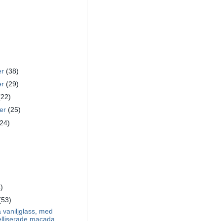
er
(38)
er
(29)
(22)
ber
(25)
(24)
)
)
(53)
 vaniljglass, med
lliserade macada...