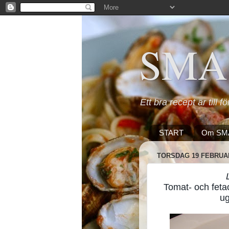
SMA
Ett bra recept är till f
START
Om SM
TORSDAG 19 FEBRUAR
Tomat- och fetao
ug