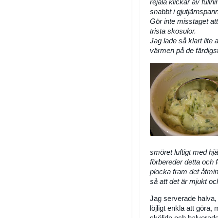
rejäla klickar av full
snabbt i gjutjärnspa
Gör inte misstaget att s
trista skosulor.
Jag lade så klart lite 
värmen på de färdigst
smöret luftigt med hj
förbereder detta och f
plocka fram det åtmi
så att det är mjukt och 
Jag serverade halva, 
löjligt enkla att göra