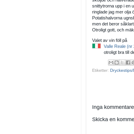
sköljde och halverade
snittytrorna upp i en
ringlade jag mer olja 
Potatishalvorna ugnsb
men det beror såklart
Otroligt gott, och mä
Valet av vin föll på
Valle Reale (nr
otroligt bra til
Etiketter:
Dryckestips/
Inga kommentare
Skicka en komme