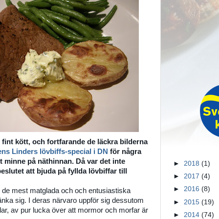
l fint kött, och fortfarande de läckra bilderna
ens Linders lövbiffs-special i DN
för några
t minne på näthinnan. Då var det inte
►
2018
(1)
beslutet att bjuda på fyllda lövbiffar till
►
2017
(4)
►
2016
(8)
är de mest matglada och och entusiastiska
nka sig. I deras närvaro uppför sig dessutom
►
2015
(19)
r, av pur lucka över att mormor och morfar är
►
2014
(74)