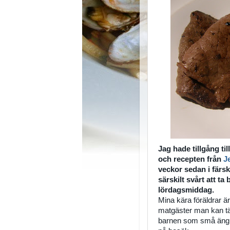
Jag hade tillgång til
och recepten från
J
veckor sedan i färsk
särskilt svårt att ta 
lördagsmiddag.
Mina kära föräldrar 
matgäster man kan tä
barnen som små ängla