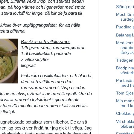
ningen. Biffarna veks ihop, och stektes sedan
Släng er 
nnan, på hög värme och i generöst med smör.
teka lövbiff för länge, då blir de ju bara till
Mest för
surdeg
alufolie över uppläggningsfatet, för att hålla
Pudding p
ekta biffarna.
Balansgå
Basilika- och vitlökssmör
Med kort 
125 gram smör, rumstempererat
snabbm
lårkyckl
1 dl basilikablad, packade
2 vitlöksklyftor
Tisdagen
flingsalt
Brödpinn
väster
Finhacka basilikabladen, och blanda
Pastasås 
dem och vitlöken med den
med he
rumsvarma smöret. Vispa sedan
Tom Sjös
älp av en elvisp. Smaka av med flingsalt. Om du
örvarar smöret i kylskåpet - glöm inte att
Min mans 
nstone 20 minuter innan maten skall serveras,
med la
fluffigt.
Choklad 
Vit chokl
ugnsbakade potatisar som tillbehör. De är så
blåbärs
, men jag beskriver ändå hur jag gick til väga. Jag