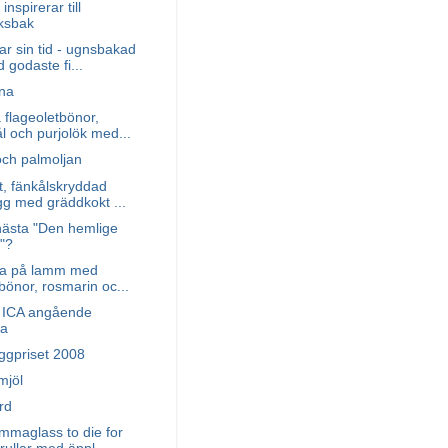
inspirerar till
ksbak
ar sin tid - ugnsbakad
 godaste fi...
rna
flageoletbönor,
l och purjolök med...
ch palmoljan
, fänkålskryddad
gg med gräddkokt ...
nästa "Den hemlige
"?
yta på lamm med
ibönor, rosmarin oc...
n ICA angående
ja
ggpriset 2008
mjöl
rd
maglass to die for