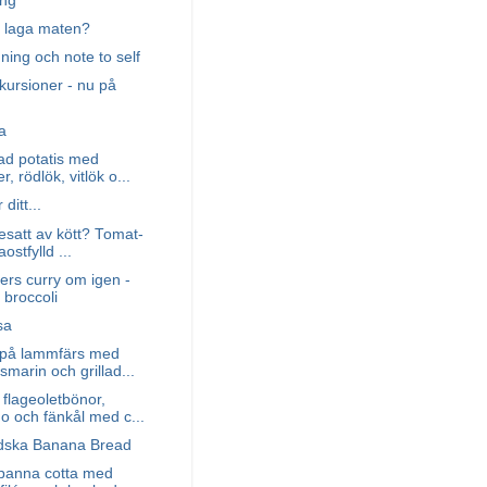
ing
l laga maten?
ning och note to self
kursioner - nu på
a
ad potatis med
r, rödlök, vitlök o...
 ditt...
besatt av kött? Tomat-
ostfylld ...
ters curry om igen -
 broccoli
sa
på lammfärs med
osmarin och grillad...
 flageoletbönor,
o och fänkål med c...
ändska Banana Bread
panna cotta med