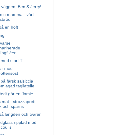
i väggen, Ben & Jerry!
 min mamma - vårt
sbröd
å en höft
ng
varsel:
arinerade
ingfiléer...
 med stort T
ar med
bottensost
på färsk salsiccia
mlagad tagliatelle
tedt gör en Jamie
mat - strozzapreti
x och sparris
på längden och tvären
adglass ripplad med
coulis