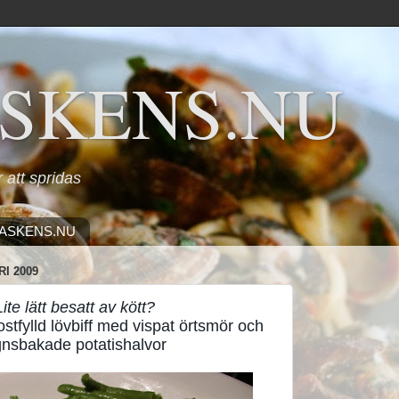
SKENS.NU
ör att spridas
ASKENS.NU
I 2009
Lite lätt besatt av kött?
stfylld lövbiff med vispat örtsmör och
nsbakade potatishalvor