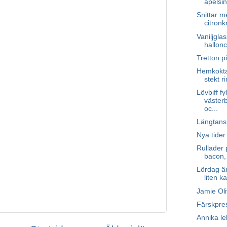
apelsin
Snittar m
citronk
Vaniljgla
hallonc
Tretton p
Hemkokta
stekt r
Lövbiff f
västerb
oc...
Längtan
Nya tider
Rullader 
bacon, 
Lördag ä
liten k
Jamie Oli
Färskpre
Annika le