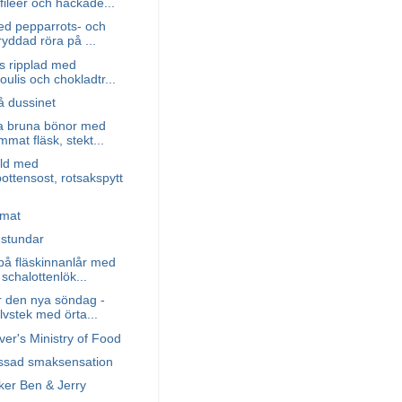
filéer och hackade...
ed pepparrots- och
ryddad röra på ...
ss ripplad med
oulis och chokladtr...
å dussinet
 bruna bönor med
immat fläsk, stekt...
ylld med
ottensost, rotsakspytt
smat
 stundar
på fläskinnanlår med
schalottenlök...
r den nya söndag -
alvstek med örta...
ver's Ministry of Food
ssad smaksensation
ker Ben & Jerry