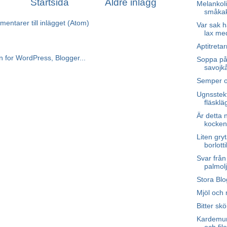
Startsida
Äldre inlägg
Melankoli 
småka
entarer till inlägget (Atom)
Var sak h
lax med
Aptitreta
Soppa på 
savojkå
Semper o
Ugnsstekt
fläsklä
Är detta 
kocken
Liten gr
borlott
Svar frå
palmol
Stora Blo
Mjöl och 
Bitter skö
Kardemum