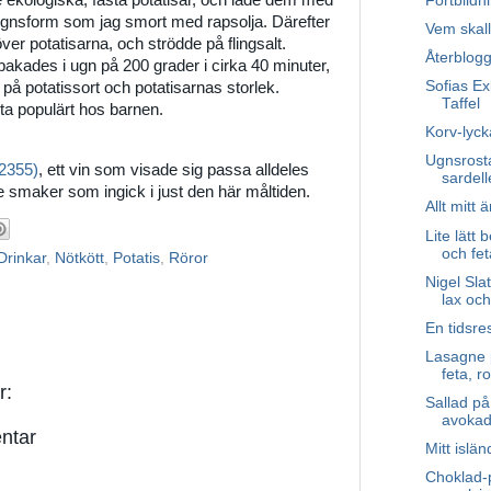
 ekologiska, fasta potatisar, och lade dem med
Fortbildn
 ugnsform som jag smort med rapsolja. Därefter
Vem skal
över potatisarna, och strödde på flingsalt.
Återblogg
akades i ugn på 200 grader i cirka 40 minuter,
Sofias Ex
 på potatissort och potatisarnas storlek.
Taffel
kta populärt hos barnen.
Korv-lyck
Ugnsrost
 2355)
, ett vin som visade sig passa alldeles
sardelle
l de smaker som ingick i just den här måltiden.
Allt mitt är
Lite lätt 
och feta
Drinkar
,
Nötkött
,
Potatis
,
Röror
Nigel Sla
lax och
En tidsre
Lasagne 
feta, r
r:
Sallad på
avokad
ntar
Mitt isl
Choklad-