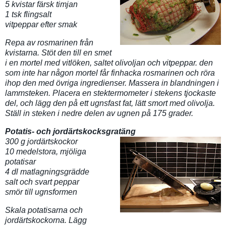
5 kvistar färsk timjan
1 tsk flingsalt
vitpeppar efter smak
Repa av rosmarinen från
kvistarna. Stöt den till en smet
i en mortel med vitlöken, saltet olivoljan och vitpeppar. den
som inte har någon mortel får finhacka rosmarinen och röra
ihop den med övriga ingredienser. Massera in blandningen i
lammsteken. Placera en stektermometer i stekens tjockaste
del, och lägg den på ett ugnsfast fat, lätt smort med olivolja.
Ställ in steken i nedre delen av ugnen på 175 grader.
Potatis- och jordärtskocksgratäng
300 g jordärtskockor
10 medelstora, mjöliga
potatisar
4 dl matlagningsgrädde
salt och svart peppar
smör till ugnsformen
Skala potatisarna och
jordärtskockorna. Lägg