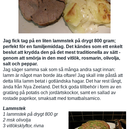
Jag fick tag på en liten lammstek på drygt 800 gram;
perfekt för en familjemiddag. Det kändes som ett enkelt
beslut att krydda den på det mest traditionella av sätt -
genom att smörja in den med vitlök, rosmarin, olivolja,
salt och peppar.
Jag säger samma sak som så många andra sagt innan:
lamm är något man borde äta oftare! Jag skall inte påstå att
detta lilla lamm betat i gotländska hagar. Det har rest långt,
ända från Nya Zeeland. Det fick goda tillbehör i form av en
gratäng på potatis och jordärtskockor, samt en sallad av
rostade paprikor, smaksatt med tomatbalsamico.
Lammstek
1 lammstek på drygt 800 gr
2 msk olivolja
3 vitlöksklyftor, rivna