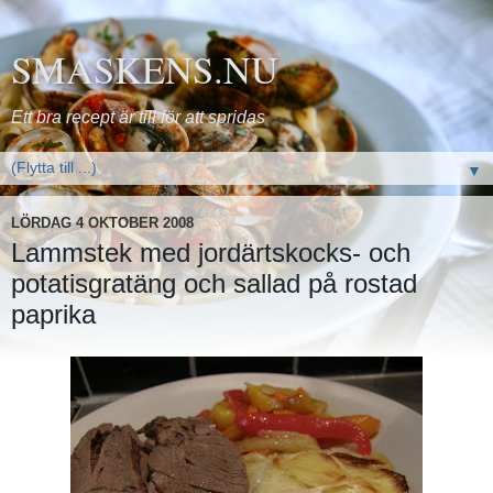
SMASKENS.NU
Ett bra recept är till för att spridas
▼
LÖRDAG 4 OKTOBER 2008
Lammstek med jordärtskocks- och
potatisgratäng och sallad på rostad
paprika