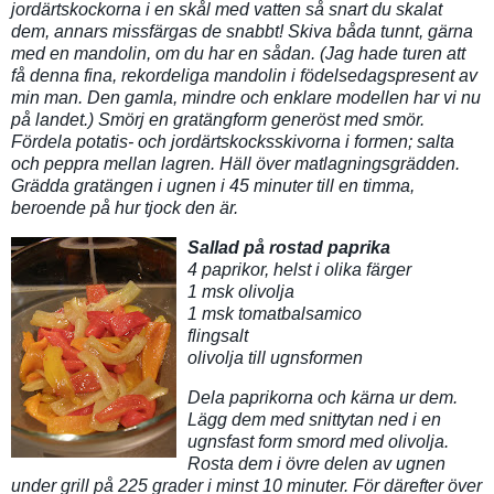
jordärtskockorna i en skål med vatten så snart du skalat
dem, annars missfärgas de snabbt! Skiva båda tunnt, gärna
med en mandolin, om du har en sådan. (Jag hade turen att
få denna fina, rekordeliga mandolin i födelsedagspresent av
min man. Den gamla, mindre och enklare modellen har vi nu
på landet.) Smörj en gratängform generöst med smör.
Fördela potatis- och jordärtskocksskivorna i formen; salta
och peppra mellan lagren. Häll över matlagningsgrädden.
Grädda gratängen i ugnen i 45 minuter till en timma,
beroende på hur tjock den är.
Sallad på rostad paprika
4 paprikor, helst i olika färger
1 msk olivolja
1 msk tomatbalsamico
flingsalt
olivolja till ugnsformen
Dela paprikorna och kärna ur dem.
Lägg dem med snittytan ned i en
ugnsfast form smord med olivolja.
Rosta dem i övre delen av ugnen
under grill på 225 grader i minst 10 minuter. För därefter över