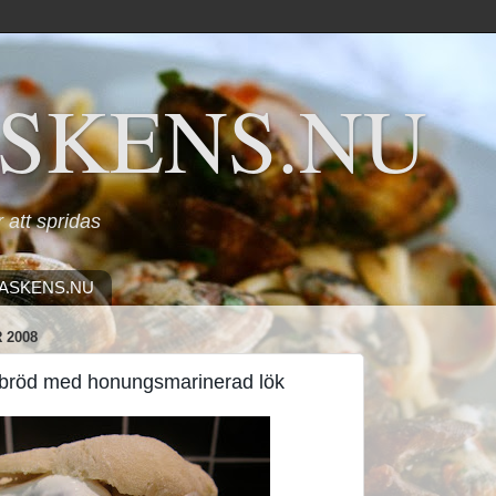
SKENS.NU
ör att spridas
ASKENS.NU
 2008
itabröd med honungsmarinerad lök