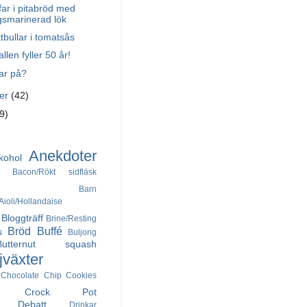
ffar i pitabröd med
smarinerad lök
tbullar i tomatsås
llen fyller 50 år!
ar på?
ber
(42)
(9)
Anekdoter
kohol
Bacon/Rökt sidfläsk
Barn
ioli/Hollandaise
Bloggträff
Brine/Resting
Bröd
Buffé
s
Buljong
Butternut squash
jväxter
Chocolate Chip Cookies
Crock Pot
Debatt
Drinkar