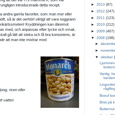
r mig att det var H's mamma K, som var
►
2013
(87)
ungligen introducerade detta recept.
►
2012
(247)
nga andra gamla favoriter, som man mer eller
►
2011
(123)
höft, så är det
oerhört viktigt att vara noggrann
 kikärtssmeten! Kryddningen kan däremot
►
2010
(212)
ras med, och anpassas efter tycke och smak.
►
2009
(407)
skall gå lätt att steka och få bra konsistens, är
▼
2008
(198)
nde
att man inte mixtrar med
►
decemb
►
novemb
▼
oktober
Ljummen 
butter
Vanlig, h
karde
Lingonli
rågflin
ong, riven eller
Boeuf bou
ett vatten
Brist på k
Butternut