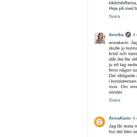
kikärtsbiffarn
Heja på med b
Svara
Annika
4 
annakarin: Jag
skulle ju kunn
bröd och kansk
står det lite s
ju ett tag sed
finns någon s
Det viktigaste
i konsistensen
mos. Om smete
sönder.
Svara
AnnaKarin
4 
Jag får testa
hur det blev s