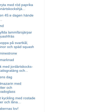
ryta med röd paprika
närtskockshjä...
en 45:e dagen hände
..
nd
yllda lammfärsjärpar
uashfräs
oppa på svartkål,
nor och späd squash
minestrone
 marknad
 med jordärtskocks-
atisgratäng och...
lens dag
lmazarin med
tter och
vadoglass
t kyckling med rostade
ter och låna...
sakernas lov!