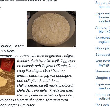
Soppa på 
spenat
t
Experime
Pomer
skållad
Ännu en b
blomkål
Kalvfärs
tagliat
 bunke. Tillsätt
Glass på 
h olivolja;
Söndagsf
 vetemjöl, och arbeta väl med degkrokar i några
minuter.
Strö över lite mjöl, lägg över
Vem best
mysigt
en bakduk och låt jäsa i 45 min. Just
i dag fick degen jäsa i över en
Mammas n
timme. eftersom jag var upptagen,
Matgäst p
och helt glömde bort den...
Experimen
Häll ut degen på ett mjölat bakbord.
med skå
Dela den i två delar, knåda lätt med
Krämig so
lite mjöl; dela varje halva i fyra bitar.
rotfruk
vlar till så att de får någon sort rund form.
Stolt och
er i drygt 12 minuter.