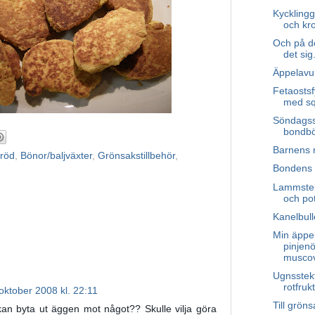
Kycklingg
och kro
Och på d
det sig.
Äppelavu
Fetaostsf
med sq
Söndagss
bondbö
Barnens 
röd
,
Bönor/baljväxter
,
Grönsakstillbehör
,
Bondens
Lammstek
och pot
Kanelbul
Min äppe
pinjenö
musco
Ugnsstek
rotfruk
oktober 2008 kl. 22:11
Till grön
an byta ut äggen mot något?? Skulle vilja göra