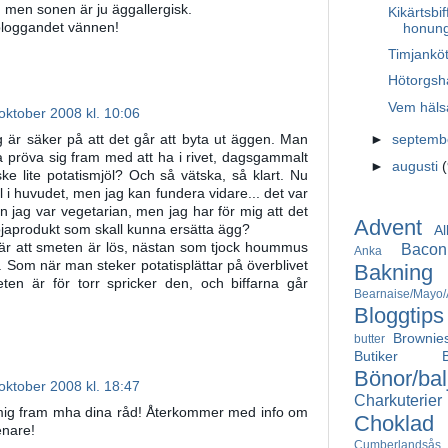
a, men sonen är ju äggallergisk.
Kikärtsbi
loggandet vännen!
honung
Timjanköt
Hötorgsha
Vem häls
oktober 2008 kl. 10:06
 är säker på att det går att byta ut äggen. Man
►
septem
a pröva sig fram med att ha i rivet, dagsgammalt
►
augusti
e lite potatismjöl? Och så vätska, så klart. Nu
till i huvudet, men jag kan fundera vidare... det var
an jag var vegetarian, men jag har för mig att det
Advent
ojaprodukt som skall kunna ersätta ägg?
Al
Bacon
 är att smeten är lös, nästan som tjock hoummus
Anka
. Som när man steker potatisplättar på överblivet
Bakning
n är för torr spricker den, och biffarna går
Bearnaise/Mayo/A
Bloggtips
Brownie
butter
Butiker
Bönor/bal
oktober 2008 kl. 18:47
Charkuterier
 mig fram mha dina råd! Återkommer med info om
Choklad
enare!
Cumberlandsås