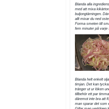
Blanda alla ingredien
med att mixa kikärto
buljongtärningen. Däre
allt mixar du ned oste
Forma smeten till små
fem minuter på varje 
Blanda helt enkelt ol
timjan. Det kan tycka
tränger ut ur löken un
tillbehör ett par timm
däremot inte bra att f
man sparar det som ev
Gillar man verkligen 