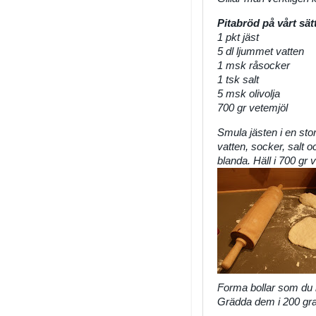
Pitabröd på vårt sät
1 pkt jäst
5 dl ljummet vatten
1 msk råsocker
1 tsk salt
5 msk olivolja
700 gr vetemjöl
Smula jästen i en stor
vatten, socker, salt oc
blanda. Häll i 700 gr
Forma bollar som du ka
Grädda dem i 200 grad