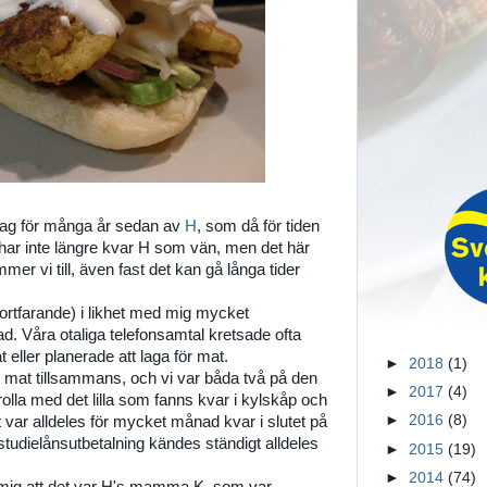
 jag för många år sedan av
H
, som då för tiden
har inte längre kvar H som vän, men det här
er vi till, även fast det kan gå långa tider
fortfarande) i likhet med mig mycket
d. Våra otaliga telefonsamtal kretsade ofta
t eller planerade att laga för mat.
►
2018
(1)
 mat tillsammans, och vi var båda två på den
►
2017
(4)
rolla med det lilla som fanns kvar i kylskåp och
►
2016
(8)
t var alldeles för mycket månad kvar i slutet på
tudielånsutbetalning kändes ständigt alldeles
►
2015
(19)
►
2014
(74)