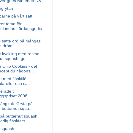
iver goes Nintendo DS
ngrytan
 carne på vårt sätt
er tema för
ianLindas Lördagsgodis
l satte ord på mångas
a dröm
 kyckling med rostad
ut squash, gu...
 Chip Cookies - det
ecept du någons...
e med fläskfilé,
ntareller och sa...
rade till
ggspriset 2008
långkok: Gryta på
, butternut squa...
på butternut squash
ddig fläskfärs
t squash