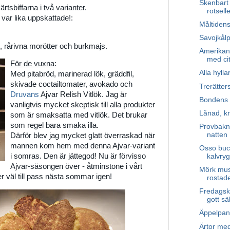
Skenbart
rtsbiffarna i två varianter.
rotselle
var lika uppskattade!:
Måltiden
Savojkål
l, rårivna morötter och burkmajs.
Amerikan
med ci
För de vuxna:
Alla hyll
Med pitabröd, marinerad lök, gräddfil,
skivade coctailtomater, avokado och
Trerätter
Druvans
Ajvar Relish Vitlök. Jag är
Bondens 
vanligtvis mycket skeptisk till alla produkter
Lånad, kr
som är smaksatta med vitlök. Det brukar
som regel bara smaka illa.
Provbakn
natten
Därför blev jag mycket glatt överraskad när
mannen kom hem med denna Ajvar-variant
Osso buco
i somras. Den är jättegod! Nu är förvisso
kalvry
Ajvar-säsongen över - åtminstone i vårt
Mörk mu
väl till pass nästa sommar igen!
rostade
Fredagskv
gott sä
Äppelpan
Ärtor med