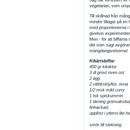
Jag har förresten fö
vegetarian, som urspr
Till skillnad från må
mindre tillagar på en 
med proportionerna
i
givetvis experimente
Men - för att biffarna 
det som sagt
avgöra
mängdangivelserna!
Kikärtsbiffar
400 gr kikärtor
3 dl grovt riven ost
2 ägg
2 vitlöksklyftor, rivna
1/2 msk mild curry
1 tsk spiskummin
1 tärning grönsaksbulj
finhackad,
upplöst i ytterst lite h
smör till stekning