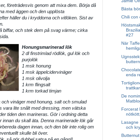
Jamie Ol
ser, företrädesvis genom att mixa dem. Börja då
Bästa bö
rna med äggen och den upplösta
Chili con
fter häller du i kryddorna och vitlöken. Sist av
n.
Höstsmak
 biffar, och stek dem på svag värme; cirka
Brazil
#27
sida.
När Taffe
Honungsmarinerad lök
hemlig
2 dl finstrimlad rödlök, gul lök och
Ugnsstekt
purjolök
buttern
1 msk honung
Chocolate
1 msk äppelcidervinäger
enda r
1 msk olivolja
Tortiglion
1 krm flingsalt
trattka
1 krm torkad timjan
De nomine
Matblo
ja och vinäger med honung, salt och smulad
s vara lite snålt med dressing, men vätska
Forcerat 
nötkött
der tiden den marineras. Gör i ordning detta
ar innan du skall äta. Denna marinerade lök går
Lasagne 
örbereda dagen innan, och den blir inte rolig om
och kry
entuellt skulle bli över.
Butternu
lök, så gör dubbel satsa på en gång!l