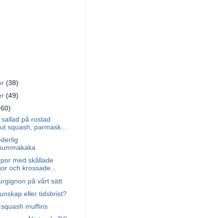
er
(38)
er
(49)
(60)
sallad på rostad
nut squash, parmask...
ederlig
mummakaka
mpor med skållade
gor och krossade...
rgignon på vårt sätt
unskap eller tidsbrist?
 squash muffins