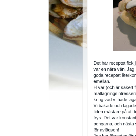
Det här receptet fick
var en nära vän. Jag 
goda receptet återkomm
emellan.
H var (och är säkert 
matlagningsintressera
kring vad vi hade laga
Vi bakade och lagade
tiden mästare på att t
frys. Det var konstan
pengarna, och nästa s
för avlägsen!