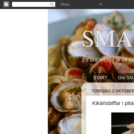
SMA
Ett bra recept är till f
START
Om SM
TORSDAG 2 OKTOBER
Kikärtsbiffar i p