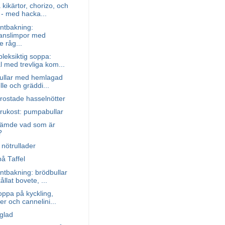
kikärtor, chorizo, och
 - med hacka...
ntbakning:
anslimpor med
e råg...
leksiktig soppa:
 med trevliga kom...
bullar med hemlagad
elle och gräddi...
rostade hasselnötter
rukost: pumpabullar
ämde vad som är
?
ötrullader
å Taffel
tbakning: brödbullar
llat bovete, ...
ppa på kyckling,
ter och cannelini...
 glad