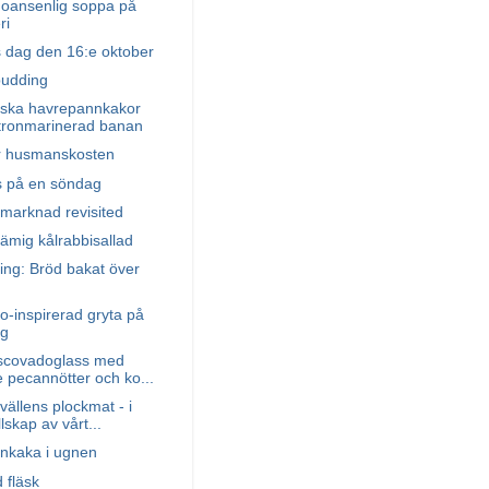
 oansenlig soppa på
ri
s dag den 16:e oktober
pudding
ska havrepannkakor
tronmarinerad banan
ar husmanskosten
s på en söndag
marknad revisited
ämig kålrabbisallad
ing: Bröd bakat över
-inspirerad gryta på
gg
scovadoglass med
 pecannötter och ko...
ällens plockmat - i
llskap av vårt...
nkaka i ugnen
 fläsk