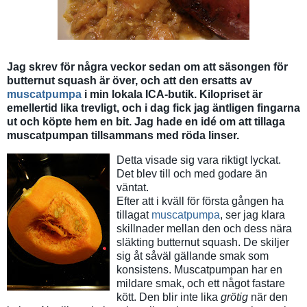
Jag skrev för några veckor sedan om att säsongen för
butternut squash är över, och att den ersatts av
muscatpumpa
i min lokala ICA-butik. Kilopriset är
emellertid lika trevligt, och i dag fick jag äntligen fingarna
ut och köpte hem en bit. Jag hade en idé om att tillaga
muscatpumpan tillsammans med röda linser.
Detta visade sig vara riktigt lyckat.
Det blev till och med godare än
väntat.
Efter att i kväll för första gången ha
tillagat
muscatpumpa
, ser jag klara
skillnader mellan den och dess nära
släkting butternut squash. De skiljer
sig åt såväl gällande smak som
konsistens. Muscatpumpan har en
mildare smak, och ett något fastare
kött. Den blir inte lika
grötig
när den