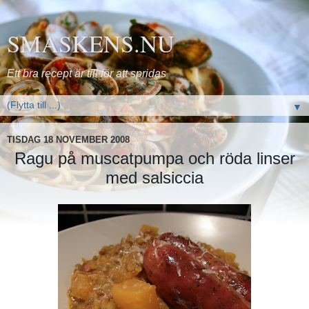
SMASKENS.NU
Ett bra recept är till för att spridas
▼
TISDAG 18 NOVEMBER 2008
Ragu på muscatpumpa och röda linser
med salsiccia