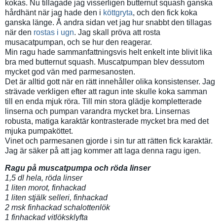
kokas. Nu tillagade jag visserligen butternut squash ganska
hårdhänt när jag hade den i
köttgryta
, och den fick koka
ganska länge. Å andra sidan vet jag hur snabbt den tillagas
när den
rostas i ugn
. Jag skall pröva att rosta
musacatpumpan, och se hur den reagerar.
Min ragu hade sammanfattningsvis helt enkelt inte blivit lika
bra med butternut squash. Muscatpumpan blev dessutom
mycket god vän med parmesanosten.
Det är alltid gott när en rätt innehåller olika konsistenser. Jag
strävade verkligen efter att ragun inte skulle koka samman
till en enda mjuk röra. Till min stora glädje kompletterade
linserna och pumpan varandra mycket bra. Linsernas
robusta, matiga karaktär kontrasterade mycket bra med det
mjuka pumpaköttet.
Vinet och parmesanen gjorde i sin tur att rätten fick karaktär.
Jag är säker på att jag kommer att laga denna ragu igen.
Ragu på muscatpumpa och röda linser
1,5 dl hela, röda linser
1 liten morot, finhackad
1 liten stjälk selleri, finhackad
2 msk finhackad schalottenlök
1 finhackad vitlöksklyfta