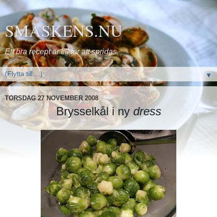
SMASKENS.NU
Ett bra recept är till för att spridas
▼
TORSDAG 27 NOVEMBER 2008
Brysselkål i ny
dress