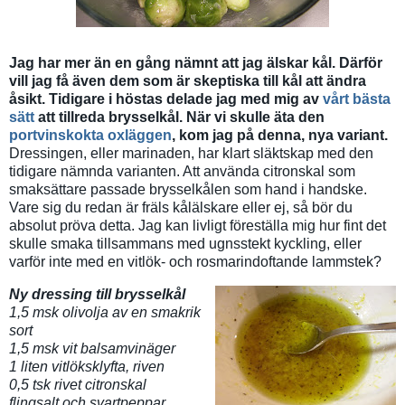
Jag har mer än en gång nämnt att jag älskar kål. Därför
vill jag få även dem som är skeptiska till kål att ändra
åsikt. Tidigare i höstas delade jag med mig av
vårt bästa
sätt
att tillreda brysselkål. När vi skulle äta den
portvinskokta oxläggen
, kom jag på denna, nya variant.
Dressingen, eller marinaden, har klart släktskap med den
tidigare nämnda varianten. Att använda citronskal som
smaksättare passade brysselkålen som hand i handske.
Vare sig du redan är fräls kålälskare eller ej, så bör du
absolut pröva detta. Jag kan livligt föreställa mig hur fint det
skulle smaka tillsammans med ugnsstekt kyckling, eller
varför inte med en vitlök- och rosmarindoftande lammstek?
Ny dressing till brysselkål
1,5 msk olivolja av en smakrik
sort
1,5 msk vit balsamvinäger
1 liten vitlöksklyfta, riven
0,5 tsk rivet citronskal
flingsalt och svartpeppar