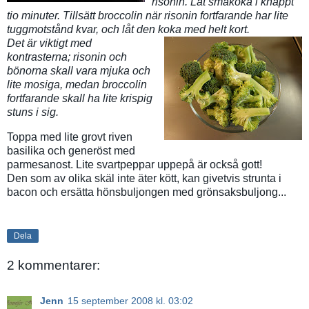
risonin. Låt småkoka i knappt
tio minuter. Tillsätt broccolin när risonin fortfarande har lite
tuggmotstånd kvar, och låt den koka med helt kort.
Det är viktigt med
kontrasterna; risonin och
bönorna skall vara mjuka och
lite mosiga, medan broccolin
fortfarande skall ha lite krispig
stuns i sig.
Toppa med lite grovt riven
basilika och generöst med
parmesanost. Lite svartpeppar uppepå är också gott!
Den som av olika skäl inte äter kött, kan givetvis strunta i
bacon och ersätta hönsbuljongen med grönsaksbuljong...
Dela
2 kommentarer:
Jenn
15 september 2008 kl. 03:02