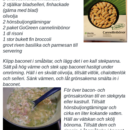
2 stjälkar bladselleri, finhackade
(gärna med blad)
olivolja
2 hönsbuljongtärningar
2 paket GoGreen cannelinibönor
1 dl risoni
1 stor bukett fin broccoli
grovt riven basilika och parmesan till
servering
Klipp baconet i småbitar, och lägg det i en kall stekpanna.
Sätt på hög värme och stek upp baconet hastigt under
omrörning. Häll i en skvätt olivolja, tillsätt vitlök, chalottenlök
och selleri. Sänk värmen, och låt grönsakerna smälta in i
baconet.
För över bacon- och
grönsaksröran till en stekgryta
eller kastrull. Tillsätt
hönsbuljongtärningar och
cirka en liter kokande vatten.
Häll av vätskan och skölj
bönorna. Tillsätt dem och