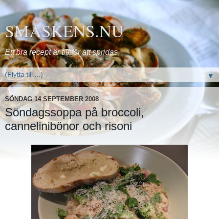
SMASKENS.NU
Ett bra recept är till för att spridas
▼
SÖNDAG 14 SEPTEMBER 2008
Söndagssoppa på broccoli,
cannelinibönor och risoni