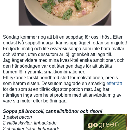
Söndag kommer nog att bli en soppdag för oss i höst. Efter
endast två soppsöndagar känns upplägget redan som gjutet!
En tjock, matig och lite
osvensk
soppa som inte bara mättar
och värmer, utan dessutom är löjligt enkelt att laga till.
Jag ångar vidare med mina kvasi-italienska ambitioner, och
den här söndagen var det återigen dags för att utsätta
barnen för nygamla smakkombinationer.
Ett rykande färskt bondbröd stod för motivationen, precis
som härom sisten. Dessutom hägrade en smaskig
efterrätt
för den som åt en tillräckligt stor portion mat. Jag har
nämligen inga som helst problem med att använda mig av
vare sig mutor eller belöningar...
Soppa på broccoli, cannelinibönor och risoni
1 paket bacon
2 vitlöksklyftor, finhackade
2 chalottenlökar, finhackade