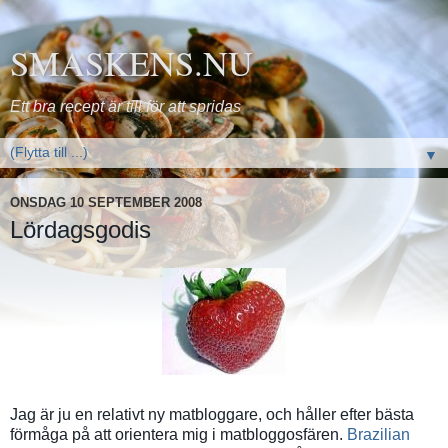
SMASKENS.NU
Ett bra recept är till för att spridas
▼
ONSDAG 10 SEPTEMBER 2008
Lördagsgodis
Jag är ju en relativt ny matbloggare, och håller efter bästa
förmåga på att orientera mig i matbloggosfären.
Brazilian