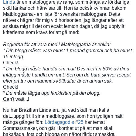
Linda
är en matbloggare av rang, som många av förklarliga
skäl länkar och hänvisar till. Hon är också kvinnan bakom
Matbloggarna - en lista för svenska matbloggare. Detta
nätverk hägrar för mig vid horisonten; jag längtar efter att
ansluta mig till det om exakt femton dagar, då jag uppfyllt
kriterierna som krävs för att gå med:
Reglerna för att vara med i Matbloggarna är enkla:
* Din blogg måste vara minst 1 månad gammal och ha minst
15 inlägg.
Check!
* Din blogg måste handla om mat! Dvs mer än 50% av dina
inlägg måste handla om mat. Sen om du bara skriver recept
eller pratar om mammas köttbullar är en annan sak.
Check!
* Du måste lägga upp länklistan på din blogg.
Can't wait...!
Nu har Brazilian Linda en...ja, vad skall man kalla
det...uppgift till sina medbloggare, som hon tydligen haft
många gånger förr.
Lördagsgodis #25
har temat
Sommarsmaker, och går i korthet ut på att man skall
baka/laga, fota och blogga om något riktigt smaskigt.