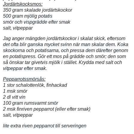
Jordärtskocksmos:
350 gram skalade jordärtskockor
500 gram mjölig potatis
smör och vispgrädde efter smak
salt, vitpeppar
Jag anger mängden jordärtskockor i skalat skick, eftersom
det ofta blir ganska mycket svinn när man skalar dem. Koka
skockorna och potatisarna, och pressa dem därefter genom
en potatispress. Gör ett mos på grädde och smör; den som
så önskar tar givetvis mjölk i stället. Krydda med salt och
vitpeppar efter smak.
Pepparrotssmörsås:
1 stor schalottenlök, finhackad
1 msk smör
2 dl vitt vin
100 gram rumsvarmt smör
2 msk finriven pepparrot (eller efter smak)
salt, vitpeppar
lite extra riven pepparrot till serveringen