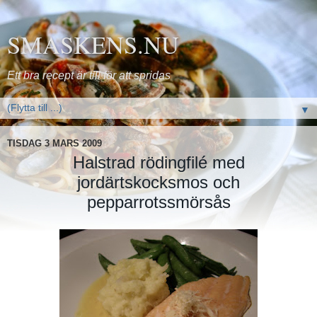
SMASKENS.NU
Ett bra recept är till för att spridas
▼
TISDAG 3 MARS 2009
Halstrad rödingfilé med
jordärtskocksmos och
pepparrotssmörsås