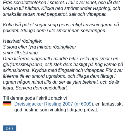
Fräs schalottenlöken i smöret. Häll över vinet, och låt det
koka in till hälften. Klicka ned smöret under vispning, och
smaksätt sedan med pepparrot, salt och vitpeppar.
Koka två paket sugar snap peas enligt anvisningarna på
paketet. Slunga dem i lite smör innan serveringen.
Halstrad rödingfilé:
3 stora eller fyra mindre rödingfiléer
smör till stekning
Dela filéerna diagonalt i mindre bitar. heta upp smör i en
gjutjärnsstekpanna, och stek dem hastigt på hög värme på
skinnsidorna. Krydda med flingsalt och vitpeppar. För över
filéerna till en smord ugnsform, och tillaga dem färdigt i
ugnen någon minut tills du ser att ytan bleknat, och de är
klara. Servera dem omedelbart.
Till denna goda fiskrätt drack vi
Dreissigacker Riesling 2007 (nr 6009)
, en fantastiskt
god riesling som vi aldrig tidigare prövat.
Dela