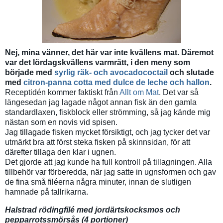
Nej, mina vänner, det här var inte kvällens mat. Däremot
var det lördagskvällens varmrätt, i den meny som
började med
syrlig räk- och avocadococtail
och slutade
med
citron-panna cotta med dulce de leche och hallon
.
Receptidén kommer faktiskt från
Allt om Mat
. Det var så
längesedan jag lagade något annan fisk än den gamla
standardlaxen, fiskblock eller strömming, så jag kände mig
nästan som en novis vid spisen.
Jag tillagade fisken mycket försiktigt, och jag tycker det var
utmärkt bra att först steka fisken på skinnsidan, för att
därefter tillaga den klar i ugnen.
Det gjorde att jag kunde ha full kontroll på tillagningen. Alla
tillbehör var förberedda, när jag satte in ugnsformen och gav
de fina små filéerna några minuter, innan de slutligen
hamnade på tallrikarna.
Halstrad rödingfilé med jordärtskocksmos och
pepparrotssmörsås (4 portioner)