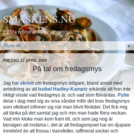
SMASKENS.NU
Ett bra recept är till för att spridas
▼
FREDAG 17 APRIL 2009
På tal om fredagsmys
Jag har
skrivit
om fredagsmys tidigare, bland annat med
anledning av att
Isobel Hadley-Kamptz
erkände att hon inte
riktigt visste vad fredagmys är, och vad som förväntas.
Pytte
delar i dag med sig av sina våndor inför det krav
fredagsmys
som ofelbart infinner sig när man blivit förälder. Det fick mig
att tänka på det samtal jag och min man hade förra veckan.
Vad min kloke man kom fram till, och som jag nog är
benägen att instäma i, det är att fredagsmyset har en djupare
innebörd än att frossa i transfetter, raffinerat socker och