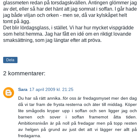
glassmeten redan på torsdagskvällen. Antingen glömmer jag
av det, eller så har det hänt att jag somnat i soffan. I går hade
jag både viljan och orken - men se, då var kylskåpet helt
tomt på ägg.
Det blir lördagsglass, i stället. Vi har hur mycket vispgrädde
som helst hemma. Jag har fått en idé om en riktigt lovande
smaksättning, som jag längtar efter att pröva.
Dela
2 kommentarer:
Sara
17 april 2009 kl. 21:25
Du har så rätt annika..för oss är fredagsmyset mer den dag
då vi tar fram de frysta resterna och äter till middag. Köper
lite smågodis kryper upp i soffan och sen ligger jag och
barnen och sover i soffan framemot åtta tiden.
Ambitionsnivån är på noll på fredagar men på topp resten
av helgen på grund av just det att vi lägger ner allt på
fredagarna.