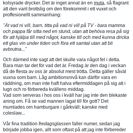
kolsyrade drycker. Det är inget annat än en
muta
, så flagrant
att den varit brottslig om den förekommit i ett vuxet och
proffesionellt sammanhang:
"Ät vad ni vill, barn, titta på vad ni vill på TV - bara mamma
och pappa får sitta ned en stund, utan att behöva resa på sig
för att hjälpa till med något, kanske till och med kunna dricka
ett glas vin under tiden och föra ett samtal utan att bli
avbrutna..."
Och därmed inte sagt att det skulle vara något fel i detta.
Bara man tar det för vad det är. Fredag är den dag i veckan
då de flesta av oss är absolut mest trötta. Detta gäller såväl
vuxna som barn. Låg ambitionsnivå kan därför vara en
räddning, om man inte haft halva eftermiddagen på sig att i
lugn och ro förbereda kvällens middag.
Vad som serveras i hos oss i kväll har jag inte den blekaste
aning om. Få se vad mannen lagat till för gott? Det
mumlades om hamburgare i gårkväll; kanske med
coleslaw...
Vår fina tradition
fredagsglassen
faller numer, sedan jag
började jobba igen, allt som oftast på att jag inte förbereder