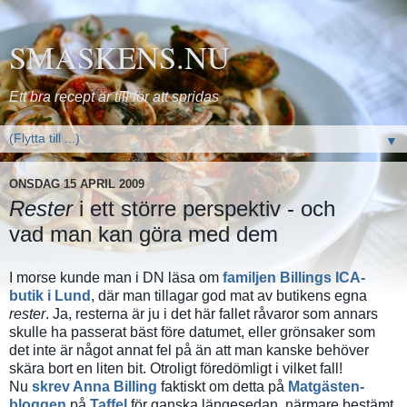
SMASKENS.NU
Ett bra recept är till för att spridas
▼
ONSDAG 15 APRIL 2009
Rester
i ett större perspektiv - och
vad man kan göra med dem
I morse kunde man i DN läsa om
familjen Billings ICA-
butik i Lund
, där man tillagar god mat av butikens egna
rester
. Ja, resterna är ju i det här fallet råvaror som annars
skulle ha passerat bäst före datumet, eller grönsaker som
det inte är något annat fel på än att man kanske behöver
skära bort en liten bit. Otroligt föredömligt i vilket fall!
Nu
skrev Anna Billing
faktiskt om detta på
Matgästen-
bloggen
på
Taffel
för ganska längesedan, närmare bestämt