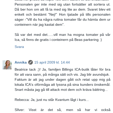
Personalen ger inte med sig utan fortsätter att sortera ut.
Då ber hon om att få ta med sig lite av dem. Svaret blev ett
enkelt och bestämt "Nej!" Hon tjatade på tills personalen
säger -"Vill du ha några ruttna tomater får du hämta dem ur
conteinern när jag kastat dem".
Så var det med det......vill man ha mogna tomater på vår
Ica, så finns de gratis i conteinern på Beas parkering :)
Svara
Annika
15 april 2009 kl. 14:44
Beatrice tack ;)! Ja, familjen Billings ICA-butik låter för bra
för att vara sann, på många sätt och vis. Jag blir avundsjuk.
Faktum är att jag under dagen gått och retat upp mig på
lokala ICA's oförmåga att lyssna på sina kunders önskemål.
Snart måsta jag gå till attack mot dem och kräva bättring...
Rebecca: Ja, just nu står Kvantum lågt i kurs...
SIlver: Visst är det så, men så har vi också