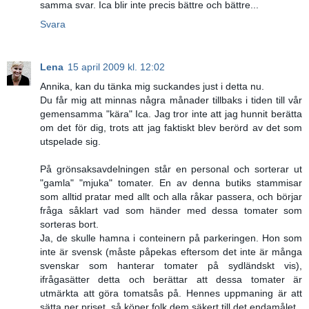
samma svar. Ica blir inte precis bättre och bättre...
Svara
Lena
15 april 2009 kl. 12:02
Annika, kan du tänka mig suckandes just i detta nu.
Du får mig att minnas några månader tillbaks i tiden till vår
gemensamma "kära" Ica. Jag tror inte att jag hunnit berätta
om det för dig, trots att jag faktiskt blev berörd av det som
utspelade sig.
På grönsaksavdelningen står en personal och sorterar ut
"gamla" "mjuka" tomater. En av denna butiks stammisar
som alltid pratar med allt och alla råkar passera, och börjar
fråga såklart vad som händer med dessa tomater som
sorteras bort.
Ja, de skulle hamna i conteinern på parkeringen. Hon som
inte är svensk (måste påpekas eftersom det inte är många
svenskar som hanterar tomater på sydländskt vis),
ifrågasätter detta och berättar att dessa tomater är
utmärkta att göra tomatsås på. Hennes uppmaning är att
sätta ner priset, så köper folk dem säkert till det endamålet.