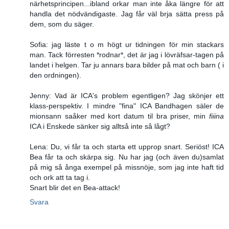
närhetsprincipen...ibland orkar man inte åka längre för att
handla det nödvändigaste. Jag får väl brja sätta press på
dem, som du säger.
Sofia: jag läste t o m högt ur tidningen för min stackars
man. Tack förresten *rodnar*, det är jag i lövräfsar-tagen på
landet i helgen. Tar ju annars bara bilder på mat och barn ( i
den ordningen).
Jenny: Vad är ICA's problem egentligen? Jag skönjer ett
klass-perspektiv. I mindre "fina" ICA Bandhagen säler de
mionsann saåker med kort datum til bra priser, min
fiiina
ICA i Enskede sänker sig alltså inte så lågt?
Lena: Du, vi får ta och starta ett upprop snart. Seriöst! ICA
Bea får ta och skärpa sig. Nu har jag (och även du)samlat
på mig så ånga exempel på missnöje, som jag inte haft tid
och ork att ta tag i.
Snart blir det en Bea-attack!
Svara