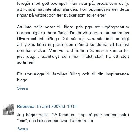
föregår med gott exempel. Han visar på, precis som du ;),
att kurant mat inte skall slängas. Förhoppningsvis ger detta
ringar på vattnet och fler butiker som följer efter.
Att inte sälja varor till lägre pris pga att utgångsdatum
närmar sig är ju bara fånigt. Det är väl jättebra att maten tas
tillvara och inte slängs. Det måste ju vara näst intill omöjligt
att lyckas köpa in precis den mängd kunderna vill ha just
den här veckan. Vem vet vad fru/herr Svensson känner för
just idag.... Samtidigt som man helst skall ha ett stort
sortiment.
En stor eloge till familjen Billing och till din inspirerande
blogg.
Svara
Rebecca
15 april 2009 kl. 10:58
Jag börjar ogilla ICA Kvantum. Jag frågade samma sak i
"min", och fick samma svar. Tummen ner.
Svara