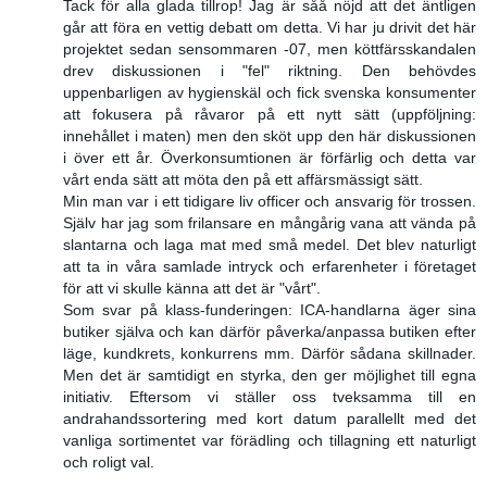
Tack för alla glada tillrop! Jag är såå nöjd att det äntligen
går att föra en vettig debatt om detta. Vi har ju drivit det här
projektet sedan sensommaren -07, men köttfärsskandalen
drev diskussionen i "fel" riktning. Den behövdes
uppenbarligen av hygienskäl och fick svenska konsumenter
att fokusera på råvaror på ett nytt sätt (uppföljning:
innehållet i maten) men den sköt upp den här diskussionen
i över ett år. Överkonsumtionen är förfärlig och detta var
vårt enda sätt att möta den på ett affärsmässigt sätt.
Min man var i ett tidigare liv officer och ansvarig för trossen.
Själv har jag som frilansare en mångårig vana att vända på
slantarna och laga mat med små medel. Det blev naturligt
att ta in våra samlade intryck och erfarenheter i företaget
för att vi skulle känna att det är "vårt".
Som svar på klass-funderingen: ICA-handlarna äger sina
butiker själva och kan därför påverka/anpassa butiken efter
läge, kundkrets, konkurrens mm. Därför sådana skillnader.
Men det är samtidigt en styrka, den ger möjlighet till egna
initiativ. Eftersom vi ställer oss tveksamma till en
andrahandssortering med kort datum parallellt med det
vanliga sortimentet var förädling och tillagning ett naturligt
och roligt val.