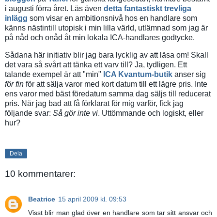
i augusti förra året. Läs även
detta fantastiskt trevliga
inlägg
som visar en ambitionsnivå hos en handlare som
känns nästintill utopisk i min lilla värld, utlämnad som jag är
på nåd och onåd åt min lokala ICA-handlares godtycke.
Sådana här initiativ blir jag bara lycklig av att läsa om! Skall
det vara så svårt att tänka ett varv till? Ja, tydligen. Ett
talande exempel är att "min"
ICA Kvantum-butik
anser sig
för fin
för att sälja varor med kort datum till ett lägre pris. Inte
ens varor med bäst föredatum samma dag säljs till reducerat
pris. När jag bad att få förklarat för mig varför, fick jag
följande svar:
Så gör inte vi
. Uttömmande och logiskt, eller
hur?
Dela
10 kommentarer:
Beatrice
15 april 2009 kl. 09:53
Visst blir man glad över en handlare som tar sitt ansvar och