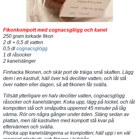
Fikonkompott med cognacsglögg och kanel
250 gram torkade fikon
2 dl + 0,5 dl vatten
0,5 dl
cognacsglögg
1 dl råsocker
2 kanelstänger
Finhacka fikonen, och skär port de träiga små skaften. Lägg
dem i en kastrull, häll över två deciliter vatten, och låt stå
över natten eller dagen, så att fikonen får svälla.
Tillsätt ytterligare en halv deciliter vatten, cognacsglögg
råsocker och kanelstänger. Koka upp, lägg på locket, och låt
kompotten stå och småputtra uppemot 45 minuter på låg
värma. Rör om några gånger under tiden. Stäng sedan av
plattan, men låt kastrullen med kompott stå kvar på
eftervärmen och svälla.
Plocka upp kanelstängerna ur kompotten; häll upp i en väl