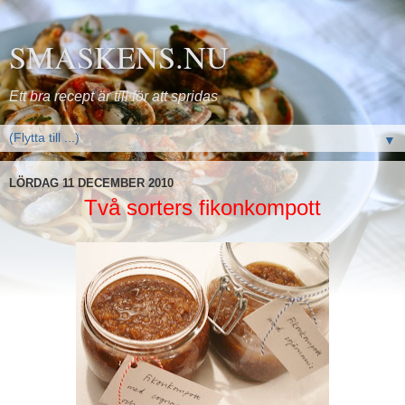
SMASKENS.NU
Ett bra recept är till för att spridas
▼
LÖRDAG 11 DECEMBER 2010
Två sorters fikonkompott