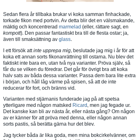
Sedan flera år tillbaka brukar vi koka samman finhackade,
torkade fikon med portvin. Av detta blir det en välsmakande,
mäktig och koncentrerad
marmelad
(eller, rättare sagt, en
kompott
). Den passar fantastiskt bra till de flesta ostar; ja,
även till smaksättning av
glass
.
I ett försök att
inte upprepa mig
, beslutade jag mig i år för att
koka ett annan sorts fikonanrättning till ostarna. Nu blev det
faktiskt inte bara en, utan två nya varianter. Pröva själv, så
får du se vilken du föredrar. Det går för övrigt bra att koka
halv sats av båda dessa varianter. Passa dem bara lite extra
i början, och håll låg värme på spisen, så att de inte
reducerar för fort, och bränns vid.
Varianten med stjärnanis funderade jag på att spetsa
ytterligare med någon matsked
Ricard
, men jag fegade ur.
Det kanske kan bli av nästa år, eller nästa gång? Om någon
av er känner för att pröva med denna, eller någon annan
sorts pastis, så berätta gärna hur det blev.
Jag tycker båda är lika goda, men mina bokcirkelvänner, om