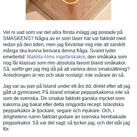
Vet ni vad som var det allra första inlägg jag postade på
SMASKENS? Några av er som läser här var faktiskt med
redan på den tiden, men jag förväntar mig inte att särskilt
många ska kunna besvara denna fråga. Svaret lyder
emellertid:
Matilda Alms ingefärskakor
, den småkaka som
nog får klassas som min absoluta favorit bland småkakor.
Så, varför ger jag mig då på att variera dess smaksättning?
Anledningen är ren och skär
nostalgi
; inte svårare än så.
Jag var au pair på Island under ett års tid, direkt efter att jag
gått ut gymnasiet. På Island smakar pepparkakorna inte så
som de svenska. De smakar faktiskt ganska mycket som
kakorna jag bakat efter detta omgjorda recept. Isländska
pepparkakor är tjockare, segare och mjukare. Och, i
ärlighetens namn faktiskt godare än svenska hembakade
pepparkakor. Så var det sagt; så tycker jag, och det står jag
för.