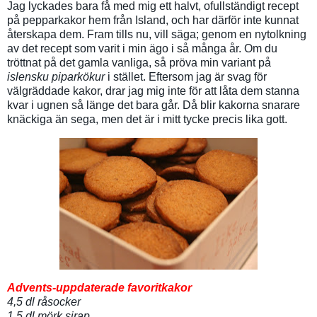
Jag lyckades bara få med mig ett halvt, ofullständigt recept
på pepparkakor hem från Island, och har därför inte kunnat
återskapa dem. Fram tills nu, vill säga; genom en nytolkning
av det recept som varit i min ägo i så många år. Om du
tröttnat på det gamla vanliga, så pröva min variant på
islensku piparkökur
i stället. Eftersom jag är svag för
välgräddade kakor, drar jag mig inte för att låta dem stanna
kvar i ugnen så länge det bara går. Då blir kakorna snarare
knäckiga än sega, men det är i mitt tycke precis lika gott.
Advents-uppdaterade favoritkakor
4,5 dl råsocker
1,5 dl mörk sirap