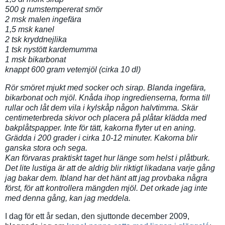
500 g rumstempererat smör
2 msk malen ingefära
1,5 msk kanel
2 tsk kryddnejlika
1 tsk nystött kardemumma
1 msk bikarbonat
knappt 600 gram vetemjöl (cirka 10 dl)
Rör smöret mjukt med socker och sirap. Blanda ingefära,
bikarbonat och mjöl. Knåda ihop ingredienserna, forma till
rullar och låt dem vila i kylskåp någon halvtimma. Skär
centimeterbreda skivor och placera på plåtar klädda med
bakplåtspapper. Inte för tätt, kakorna flyter ut en aning.
Grädda i 200 grader i cirka 10-12 minuter. Kakorna blir
ganska stora och sega.
Kan förvaras praktiskt taget hur länge som helst i plåtburk.
Det lite lustiga är att de aldrig blir riktigt likadana varje gång
jag bakar dem. Ibland har det hänt att jag provbaka några
först, för att kontrollera mängden mjöl. Det orkade jag inte
med denna gång, kan jag meddela.
I dag för ett år sedan, den sjuttonde december 2009,