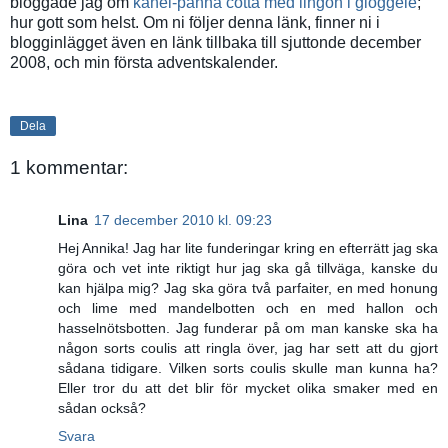
bloggade jag om
kanel-panna cotta med lingon i glöggelé
;
hur gott som helst. Om ni följer denna länk, finner ni i
blogginlägget även en länk tillbaka till sjuttonde december
2008, och min första adventskalender.
Dela
1 kommentar:
Lina
17 december 2010 kl. 09:23
Hej Annika! Jag har lite funderingar kring en efterrätt jag ska
göra och vet inte riktigt hur jag ska gå tillväga, kanske du
kan hjälpa mig? Jag ska göra två parfaiter, en med honung
och lime med mandelbotten och en med hallon och
hasselnötsbotten. Jag funderar på om man kanske ska ha
någon sorts coulis att ringla över, jag har sett att du gjort
sådana tidigare. Vilken sorts coulis skulle man kunna ha?
Eller tror du att det blir för mycket olika smaker med en
sådan också?
Svara