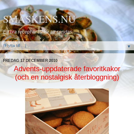
SMASKENS.NU
Ett bra recept är till för att spridas
▼
FREDAG 17 DECEMBER 2010
Advents-uppdaterade favoritkakor
(och en nostalgisk återbloggning)