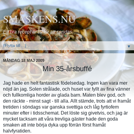
SMASKENS.NU
Ett bra recept är till för att spridas
▼
MÅNDAG 18 MAJ 2009
Min 35-årsbuffé
Jag hade en helt fantastisk födelsedag. Ingen kan vara mer
nöjd än jag. Solen strålade, och huset var fyllt av fina vänner
och fullkomliga horder av glada barn. Maten blev god, och
den räckte - minst sagt - till alla. Allt stämde, trots att vi framåt
tretiden i söndags var ganska svettiga och låg fyrtiofem
minuter efter i tidsschemat. Det löste sig givetvis, och jag är
mycket tacksam att våra trevliga gäster hade den goda
smaken att inte börja dyka upp förrän först framåt
halvfyratiden.