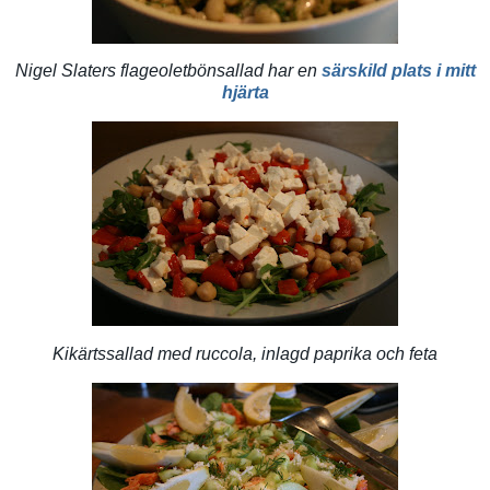
Nigel Slaters flageoletbönsallad har en
särskild plats i mitt
hjärta
Kikärtssallad med ruccola, inlagd paprika och feta