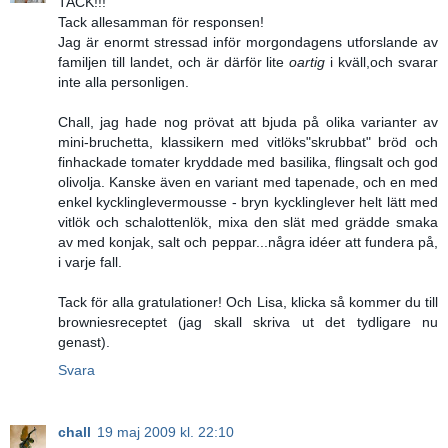
TACK!!!
Tack allesamman för responsen!
Jag är enormt stressad inför morgondagens utforslande av
familjen till landet, och är därför lite
oartig
i kväll,och svarar
inte alla personligen.
Chall, jag hade nog prövat att bjuda på olika varianter av
mini-bruchetta, klassikern med vitlöks"skrubbat" bröd och
finhackade tomater kryddade med basilika, flingsalt och god
olivolja. Kanske även en variant med tapenade, och en med
enkel kycklinglevermousse - bryn kycklinglever helt lätt med
vitlök och schalottenlök, mixa den slät med grädde smaka
av med konjak, salt och peppar...några idéer att fundera på,
i varje fall.
Tack för alla gratulationer! Och Lisa, klicka så kommer du till
browniesreceptet (jag skall skriva ut det tydligare nu
genast).
Svara
chall
19 maj 2009 kl. 22:10