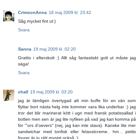
CrimsonAnna
18 maj 2009 kl. 23:42
Såg mycket fint ut:)
Svara
Sanna
19 maj 2009 kl. 02:20
Grattis i efterskott :) Allt såg fantastiskt gott ut måste jag
säga!
Svara
chall
19 maj 2009 kl. 03:20
jag är tämligen övertygad att min buffe för en vän som
flyttar bort nästa helg inte kommer vara lika underbar ;) jag
tror det blir marinerat kött i ugn med fransk potatissallad i
botten men sen är jag lite nyfiken på vad jag kan komma på
för "'ors d'oevers" (nej, jag kan inte stava). Kanske lite mer
sandwichar med tonfisk eller fetaostcreme.. hm... petits
fourer är ju rätt mysigt också :)