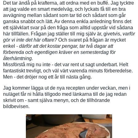
Det tar ändå på krafterna, att ordna med en buffé. Jag tycktre
att jag valde en smart medelväg, och lyckats få till en bra
avvägning mellan sådant som tar tid och sådant som går
ganska snabbt och lätt. Av denna enkla anledning finns det
ett självklart svar på den fråga som alltid uppstår vid sådana
här tillfällen. Frågan jag ställer till mig själv är, givetvis,
varför
gör vi inte det här oftare?
Och svaret på frågan är mycket
enkel -
därför att det kostar pengar, tar två dagar att
förbereda och egentligen kräver en semesterdag för
återhämtning.
Missförstå mig nu inte - det var rent ut sagt underbart. Helt
fantastiskt trevligt, och väl värt varenda minuts förberedelse.
Men - det dröjer nog ett år till nästa gång.
Jag kommer lägga ut de nya recepten under veckan, men i
nuläget får ni hålla tillgodo med länkarna till de jag redan
skrivit om - samt själva menyn, och de tillhörande
bildbevisen.