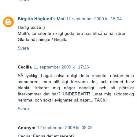
Birgitta Höglund's Mat
11 september 2009 kl. 15:04
Härlig Salsa :)
Mutti's tomater är riktigt goda, bra bas till såna här röror.
Glada hälsningar./ Birgitta
Svara
Cecilia
11 september 2009 kl. 17:26
SÅ lycklig! Lagat salsa enligt detta receptet nästan hela
sommaren, men plötsligt försvann det, och minnet blev
blankt! Irriterat mig något oändligt, och så plötsligt
återkommer det här? UNDERBART! Letat mig skogstokig
hemma, och sökt i evigheter på nätet... TACK!
Svara
Anonym
12 september 2009 kl. 08:09
Cecilia: Fanns det ett recept?