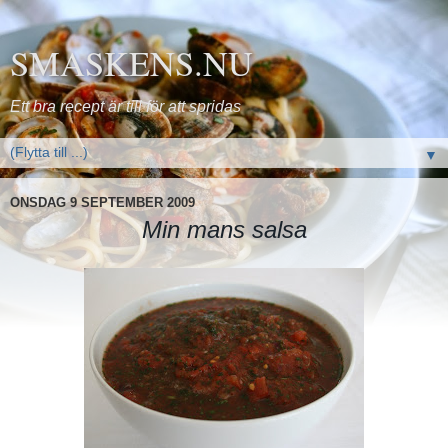
SMASKENS.NU
Ett bra recept är till för att spridas
▼
ONSDAG 9 SEPTEMBER 2009
Min mans salsa