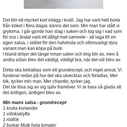
Det blir ett mycket kort inlägg i kväll. Jag har varit helt borta
från köket i flera dagar, känns det som. Min man har stått vi
grytorna. I går gjorde han slag i saken och tog tag i vad som
för oss i åratal varit ett
dåligt mat-samvete
- att laga till en
egen salsa, i stället för den halvtrista och oförsvarligt dyra
variant man kan köpa på burk.
I bland dröjer det länge innan saker och ting blir av, men å
andra sidan blev det väldigt, väldigt bra, när det väl
blev
av.
Detta ska betraktas som ett grundrecept, och inget annat. Vi
funderar redan på hur det ska utvecklas och förädlas. Mer
lök, tycker min man. Mer chipotle, tycker jag.
Det lär lösa sig av sig själv framöver. Vi är bara så glada att
det äntligen, äntligen blev av.
Min mans salsa - grundrecept
1 kruka koriander
1 vitlöksklyfta
1 rödlök
2 burkar Mutti hela tomater