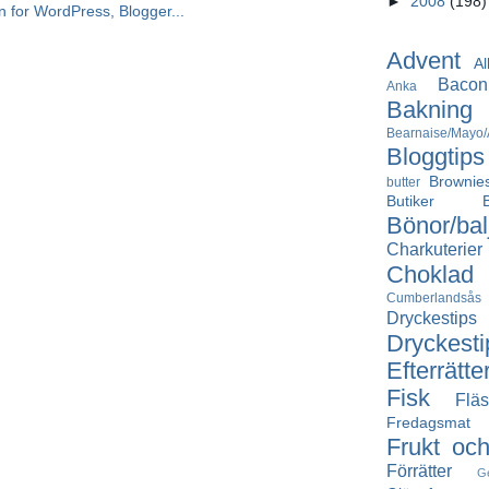
►
2008
(198)
Advent
Al
Bacon
Anka
Bakning
Bearnaise/Mayo/A
Bloggtips
Brownie
butter
Butiker
Bönor/bal
Charkuterier
Choklad
Cumberlandsås
Dryckestips
Dryckesti
Efterrätte
Fisk
Fläs
Fredagsmat
Frukt oc
Förrätter
G