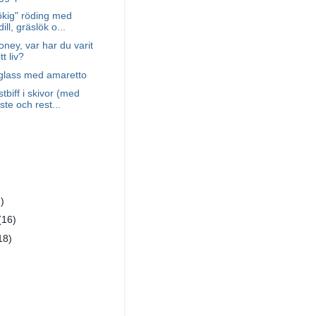
rökig" röding med
dill, gräslök o...
oney, var har du varit
t liv?
glass med amaretto
stbiff i skivor (med
ste och rest...
)
)
(16)
18)