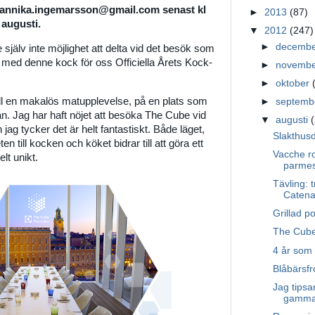
å annika.ingemarsson@gmail.com senast kl
►
2013
(87)
 augusti.
▼
2012
(247)
►
decemb
e själv inte möjlighet att delta vid det besök som
 med denne kock för oss Officiella Årets Kock-
►
novemb
►
oktober
ill en makalös matupplevelse, på en plats som
►
septem
an. Jag har haft nöjet att besöka The Cube vid
▼
augusti
 och jag tycker det är helt fantastiskt. Både läget,
Slakthus
 till kocken och köket bidrar till att göra ett
Vacche ro
lt unikt.
parme
Tävling: 
Catena
Grillad p
The Cube
4 år som
Blåbärsfr
Jag tipsa
gammal