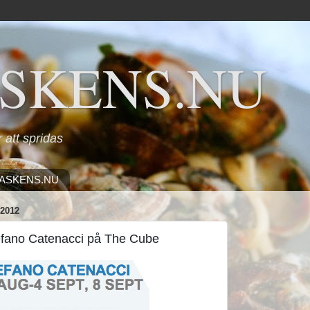
SKENS.NU
ör att spridas
ASKENS.NU
2012
tefano Catenacci på The Cube