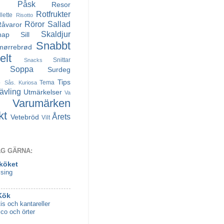
Påsk
Resor
Rotfrukter
llette
Risotto
Röror
Sallad
Råvaror
Skaldjur
nap
Sill
Snabbt
mørrebrød
lt
Snittar
Snacks
Soppa
Surdeg
s
Tips
Tema
Sås. Kuriosa
ävling
Utmärkelser
Va
Varumärken
kt
Årets
Vetebröd
Vilt
AG GÄRNA:
 köket
sing
Kök
is och kantareller
co och örter