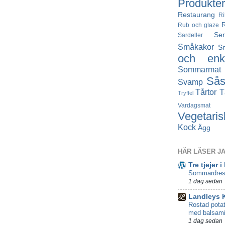
Produkter
Restaurang
Ri
Rub och glaze
Se
Sardeller
Småkakor
S
och enke
Sommarmat
Så
Svamp
Tårtor
T
Tryffel
Vardagsmat
Vegetaris
Kock
Ägg
HÄR LÄSER J
Tre tjejer i
Sommardres
1 dag sedan
Landleys 
Rostad potat
med balsami
1 dag sedan