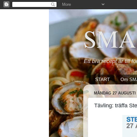
SMA
Ett bra recept är till f
START
Om SM
MÅNDAG 27 AUGUSTI 
Tävling: träffa S