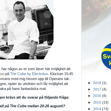
, har någon av er som läser här möjlighet att
acci på
The Cube by Electrolux
. Klockan 15:45
ammans med mig hissen upp till Operans tak.
►
2018
(1)
ne, njuter av utsikten och får möjlighet att
maka på hans fantastiska mat.
►
2017
(4)
►
2016
(8)
ngen krävs att du svarar på följande fråga:
►
2015
(19)
uell på The Cube mellan 20-26 augusti?
►
2014
(74)