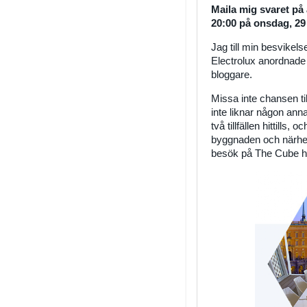
Maila mig svaret p
20:00 på onsdag, 29
Jag till min besvikels
Electrolux anordnade
bloggare.
Missa inte chansen t
inte liknar någon ann
två tillfällen hittills,
byggnaden och närheten
besök på The Cube he