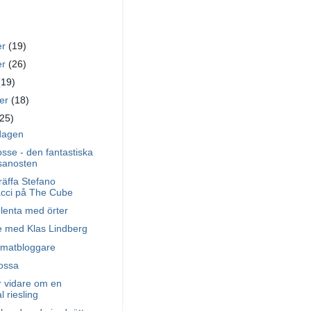
er
(19)
er
(26)
(19)
ber
(18)
(25)
dagen
sse - den fantastiska
sanosten
träffa Stefano
cci på The Cube
olenta med örter
 med Klas Lindberg
 matbloggare
ossa
r vidare om en
 riesling