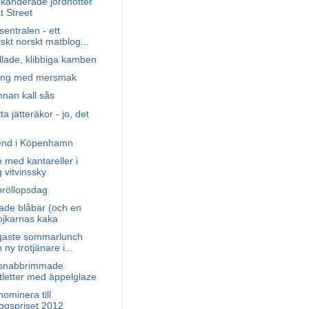
kanderade jordnötter
t Street
entralen - ett
iskt norskt matblog...
illade, klibbiga kamben
ing med mersmak
nnan kall sås
a jätteräkor - jo, det
end i Köpenhamn
é med kantareller i
 vitvinssky
bröllopsdag
ade blåbär (och en
ojkarnas kaka
igaste sommarlunch
 ny trotjänare i...
, snabbrimmade
tletter med äppelglaze
nominera till
ggspriset 2012