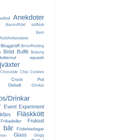
Anekdoter
kohol
Bacon/Rökt sidfläsk
Barn
ioli/Hollandaise
Bloggträff
Brine/Resting
Bröd
Buffé
s
Buljong
Butternut squash
jväxter
Chocolate Chip Cookies
Crock Pot
Debatt
Drinkar
ps/Drinkar
r
Event
Experiment
Fläskkött
kfärs
Frukost
Frikadeller
h bär
Födelsedagar
Glass
Glögg
elato