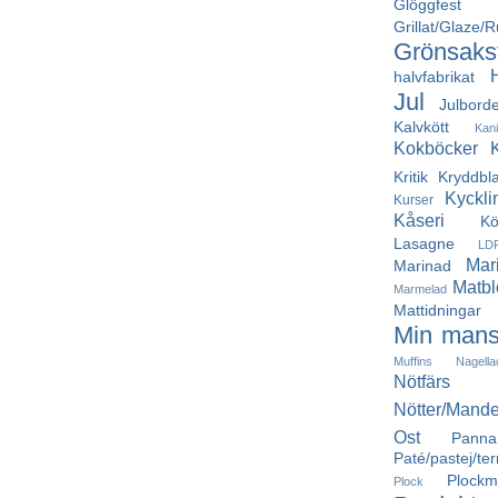
Glöggfest
Grillat/Glaze/
Grönsakst
halvfabrikat
Jul
Julborde
Kalvkött
Kan
Kokböcker
Kritik
Kryddbl
Kyckli
Kurser
Kåseri
Kö
Lasagne
LD
Mar
Marinad
Matbl
Marmelad
Mattidningar
Min mans
Muffins
Nagella
Nötfärs
Nötter/Mande
Ost
Pann
Paté/pastej/ter
Plockm
Plock