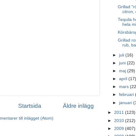
Grillad "
citron, 
Tequila h
hela mit
Körsbärs
Grillad ro
rub, ba
►
juli
(16)
►
juni
(22)
►
maj
(29)
►
april
(17
►
mars
(22
►
februari
►
januari
(
Startsida
Äldre inlägg
►
2011
(123)
entarer till inlägget (Atom)
►
2010
(212)
►
2009
(407)