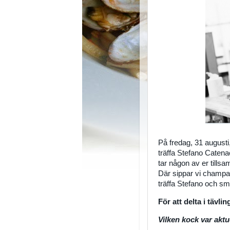
På fredag, 31 augusti
träffa Stefano Caten
tar någon av er tills
Där sippar vi champag
träffa Stefano och s
För att delta i tävli
Vilken kock var akt