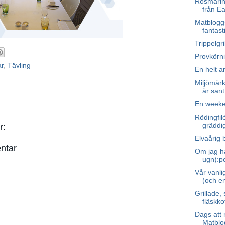
Rosmarin
från Ea
Matbloggs
fantast
Trippelgr
Provkörn
r
,
Tävling
En helt a
Miljömärkt
är sant
En week
Rödingfil
gräddig
r:
Elvaårig 
ntar
Om jag h
ugn):p
Vår vanl
(och en
Grillade
fläskko
Dags att 
Matblo