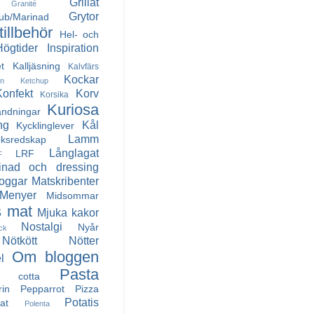
Grillat
Granité
Grytor
Rub/Marinad
illbehör
Hel- och
Högtider
Inspiration
t
Kalljäsning
Kalvfärs
Kockar
in
Ketchup
Konfekt
Korv
Korsika
Kuriosa
andningar
ng
Kål
Kycklinglever
Lamm
ksredskap
Långlagat
LRF
F
inad och dressing
oggar
Matskribenter
Menyer
Midsommar
 mat
Mjuka kakor
Nostalgi
Nyår
ck
Nötkött
Nötter
Om bloggen
l
Pasta
a cotta
rin
Pepparrot
Pizza
Potatis
at
Polenta