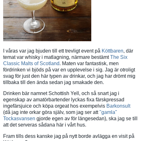
I våras var jag bjuden till ett trevligt event på
Köttbaren
, där
temat var whisky i matlagning, närmare bestämt
The Six
Classic Malts of Scotland
. Maten var fantastisk, men
fördrinken vi bjöds på var en upplevelse i sig. Jag är otroligt
svag för just den här typen av drinkar, och jag har drömt mig
tillbaka till den ända sedan jag smakade den.
Drinken bär namnet Schottish Yell, och så snart jag i
egenskap av amatörbartender lyckas fixa färskpressad
ingefärsjuice och köpa orgeat hos exempelvis
Barkonsult
(då jag inte orkar göra själv, som jag ser att
"gamla"
Tockasvansen
gjorde egen av för längesedan), ska jag se till
att det serveras sådana här i vårt hus.
Fram tills dess kanske jag på nytt borde avlägga en visit på