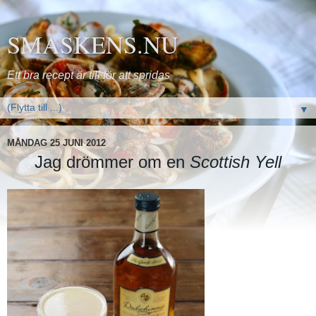
SMASKENS.NU
Ett bra recept är till för att spridas
▼
MÅNDAG 25 JUNI 2012
Jag drömmer om en
Scottish Yell