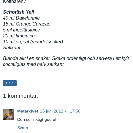
Köttbaren?
Schottish Yell
40 ml Dalwhinnie
15 ml Orange'Curaçao
5 ml ingefärsjuice
20 ml limejuice
10 ml orgeat (mandelsocker)
Saltkant
Blanda allt i en shaker. Skaka ordentligt och servera i ett kylt
coctailglas med halv saltkant.
Dela
1 kommentar:
Matarkivet
25 juni 2012 kl. 17:50
Den ser riktigt god ut!
Svara