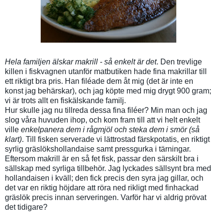
Hela familjen älskar makrill - så enkelt är det
. Den trevlige
killen i fiskvagnen utanför matbutiken hade fina makrillar till
ett riktigt bra pris. Han filéade dem åt mig (det är inte en
konst jag behärskar), och jag köpte med mig drygt 900 gram;
vi är trots allt en fiskälskande familj.
Hur skulle jag nu tillreda dessa fina filéer? Min man och jag
slog våra huvuden ihop, och kom fram till att vi helt enkelt
ville
enkelpanera dem i rågmjöl och steka dem i smör (så
klart)
. Till fisken serverade vi lättrostad färskpotatis, en riktigt
syrlig gräslökshollandaise samt pressgurka i tärningar.
Eftersom makrill är en så fet fisk, passar den särskilt bra i
sällskap med syrliga tillbehör. Jag lyckades sällsynt bra med
hollandaisen i kväll; den fick precis den syra jag gillar, och
det var en riktig höjdare att röra ned rikligt med finhackad
gräslök precis innan serveringen. Varför har vi aldrig prövat
det tidigare?