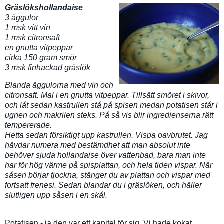
Gräslökshollandaise
3 äggulor
1 msk vitt vin
1 msk citronsaft
en gnutta vitpeppar
cirka 150 gram smör
3 msk finhackad gräslök
Blanda äggulorna med vin och
citronsaft. Mal i en gnutta vitpeppar. Tillsätt smöret i skivor,
och låt sedan kastrullen stå på spisen medan potatisen står i
ugnen och makrilen steks. På så vis blir ingredienserna rätt
tempererade.
Hetta sedan försiktigt upp kastrullen. Vispa oavbrutet. Jag
hävdar numera med bestämdhet att man absolut inte
behöver sjuda hollandaise över vattenbad, bara man inte
har för hög värme på spisplattan, och hela tiden vispar. När
såsen börjar tjockna, stänger du av plattan och vispar med
fortsatt frenesi. Sedan blandar du i gräslöken, och häller
slutligen upp såsen i en skål.
Potatisen - ja den var ett kapitel för sig. Vi hade kokat