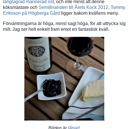
långlagrad marinerad ost
, och inte minst att denne
köksmästare
och
Semifinalisten till Årets Kock 2012, Tommy
Eriksson på Högberga Gård
ligger bakom kvällens meny.
Förväntningarna är höga, minst sagt höga, för att uttrycka sig
milt. Jag ser helt enkelt fram emot en fantastisk kväll.
Bilden är
lånad
.