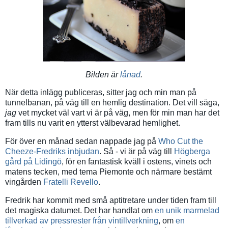
Bilden är
lånad
.
När detta inlägg publiceras, sitter jag och min man på
tunnelbanan, på väg till en hemlig destination. Det vill säga,
jag
vet mycket väl vart vi är på väg, men för min man har det
fram tills nu varit en ytterst välbevarad hemlighet.
För över en månad sedan nappade jag på
Who Cut the
Cheeze-Fredriks inbjudan
. Så - vi är på väg till
Högberga
gård på Lidingö
, för en fantastisk kväll i ostens, vinets och
matens tecken, med tema Piemonte och närmare bestämt
vingården
Fratelli Revello
.
Fredrik har kommit med små aptitretare under tiden fram till
det magiska datumet. Det har handlat om
en unik marmelad
tillverkad av pressrester från vintillverkning
, om
en