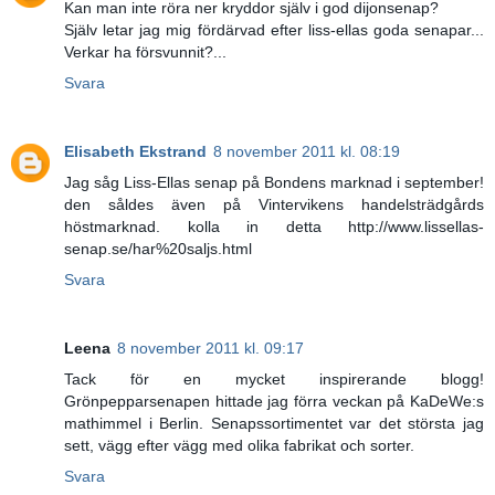
Kan man inte röra ner kryddor själv i god dijonsenap?
Själv letar jag mig fördärvad efter liss-ellas goda senapar...
Verkar ha försvunnit?...
Svara
Elisabeth Ekstrand
8 november 2011 kl. 08:19
Jag såg Liss-Ellas senap på Bondens marknad i september!
den såldes även på Vintervikens handelsträdgårds
höstmarknad. kolla in detta http://www.lissellas-
senap.se/har%20saljs.html
Svara
Leena
8 november 2011 kl. 09:17
Tack för en mycket inspirerande blogg!
Grönpepparsenapen hittade jag förra veckan på KaDeWe:s
mathimmel i Berlin. Senapssortimentet var det största jag
sett, vägg efter vägg med olika fabrikat och sorter.
Svara