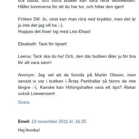
bra utbud, och stora butiker kan vara rena besvikelsen.
Håller tummarna för att du har tur, och hittar den igen!
Fröken Dill: Jo, visst kan man röra ned kryddor, men det är
ju inte det jag vill ha ;-).
Hoppas det löser sig med Liss-Elsas!
Elisabeth: Tack för tipset!
Leena: Tack ska du ha! Och, den där butiken låter ju för bra
för att vara sann!
Anonym: Jag vet att de funnits på Martin Olsson, men
senast vi var i butiken i Årsta Partihallar så fanns de inte
längre :-(. Kanske kan Hötorgshallen vara ett tips? Älskar
också Loewensenf.
Svara
Emeli
13 november 2011 kl. 16:25
Hej Annika!