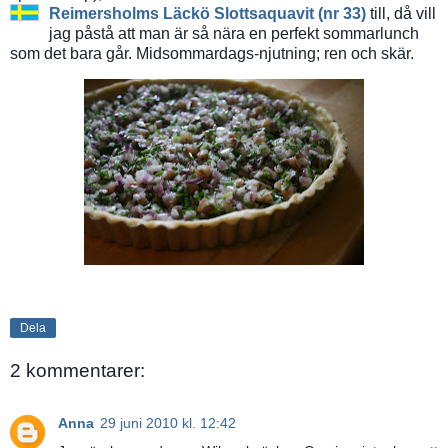
Reimersholms Läckö Slottsaquavit (nr 33)
till, då vill
jag påstå att man är så nära en perfekt sommarlunch
som det bara går. Midsommardags-njutning; ren och skär.
Dela
2 kommentarer:
Anna
29 juni 2010 kl. 12:42