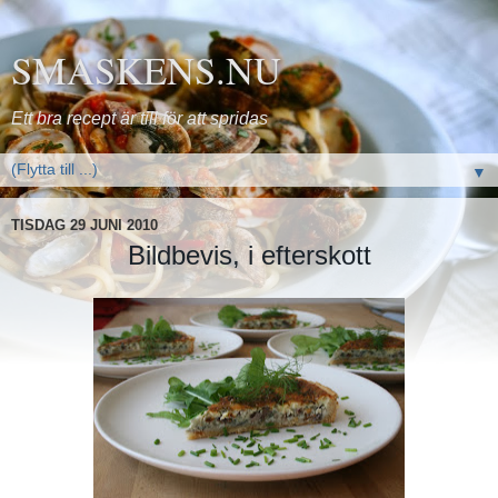
SMASKENS.NU
Ett bra recept är till för att spridas
▼
TISDAG 29 JUNI 2010
Bildbevis, i efterskott