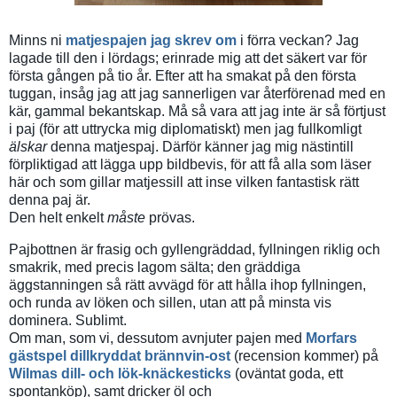
Minns ni
matjespajen jag skrev om
i förra veckan? Jag
lagade till den i lördags; erinrade mig att det säkert var för
första gången på tio år. Efter att ha smakat på den första
tuggan, insåg jag att jag sannerligen var återförenad med en
kär, gammal bekantskap. Må så vara att jag inte är så förtjust
i paj (för att uttrycka mig diplomatiskt) men jag fullkomligt
älskar
denna matjespaj. Därför känner jag mig nästintill
förpliktigad att lägga upp bildbevis, för att få alla som läser
här och som gillar matjessill att inse vilken fantastisk rätt
denna paj är.
Den helt enkelt
måste
prövas.
Pajbottnen är frasig och gyllengräddad, fyllningen riklig och
smakrik, med precis lagom sälta; den gräddiga
äggstanningen så rätt avvägd för att hålla ihop fyllningen,
och runda av löken och sillen, utan att på minsta vis
dominera. Sublimt.
Om man, som vi, dessutom avnjuter pajen med
Morfars
gästspel dillkryddat brännvin-ost
(recension kommer) på
Wilmas dill- och lök-knäckesticks
(oväntat goda, ett
spontanköp), samt dricker öl och