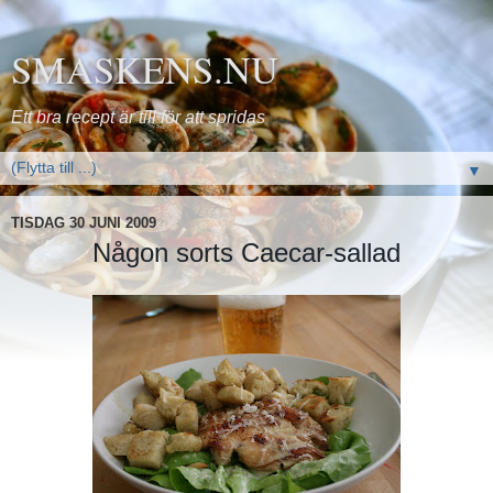
SMASKENS.NU
Ett bra recept är till för att spridas
▼
TISDAG 30 JUNI 2009
Någon sorts Caecar-sallad