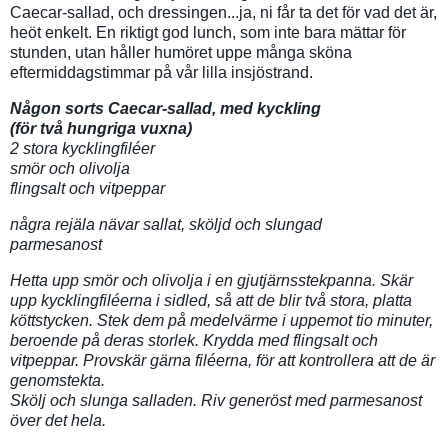
Caecar-sallad, och dressingen...ja, ni får ta det för vad det är,
heöt enkelt. En riktigt god lunch, som inte bara mättar för
stunden, utan håller humöret uppe många sköna
eftermiddagstimmar på vår lilla insjöstrand.
Någon sorts Caecar-sallad, med kyckling
(för två hungriga vuxna)
2 stora kycklingfiléer
smör och olivolja
flingsalt och vitpeppar
några rejäla nävar sallat, sköljd och slungad
parmesanost
Hetta upp smör och olivolja i en gjutjärnsstekpanna. Skär
upp kycklingfiléerna i sidled, så att de blir två stora, platta
köttstycken. Stek dem på medelvärme i uppemot tio minuter,
beroende på deras storlek. Krydda med flingsalt och
vitpeppar. Provskär gärna filéerna, för att kontrollera att de är
genomstekta.
Skölj och slunga salladen. Riv generöst med parmesanost
över det hela.