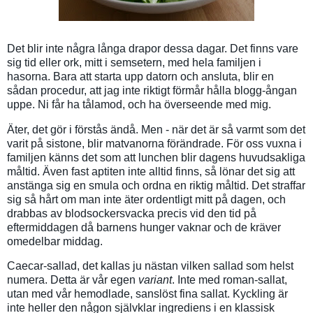
Det blir inte några långa drapor dessa dagar. Det finns vare
sig tid eller ork, mitt i semsetern, med hela familjen i
hasorna. Bara att starta upp datorn och ansluta, blir en
sådan procedur, att jag inte riktigt förmår hålla blogg-ångan
uppe. Ni får ha tålamod, och ha överseende med mig.
Äter, det gör i förstås ändå. Men - när det är så varmt som det
varit på sistone, blir matvanorna förändrade. För oss vuxna i
familjen känns det som att lunchen blir dagens huvudsakliga
måltid. Även fast aptiten inte alltid finns, så lönar det sig att
anstänga sig en smula och ordna en riktig måltid. Det straffar
sig så hårt om man inte äter ordentligt mitt på dagen, och
drabbas av blodsockersvacka precis vid den tid på
eftermiddagen då barnens hunger vaknar och de kräver
omedelbar middag.
Caecar-sallad, det kallas ju nästan vilken sallad som helst
numera. Detta är vår egen
variant
. Inte med roman-sallat,
utan med vår hemodlade, sanslöst fina sallat. Kyckling är
inte heller den någon självklar ingrediens i en klassisk