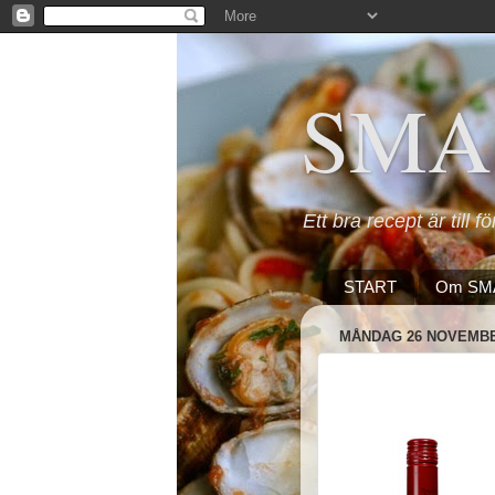
SMA
Ett bra recept är till f
START
Om SM
MÅNDAG 26 NOVEMBE