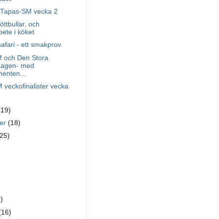
i Tapas-SM vecka 2
öttbullar, och
ete i köket
fari - ett smakprov
 och Den Stora
dagen- med
enten...
veckofinalister vecka
(19)
ber
(18)
(25)
)
)
(16)