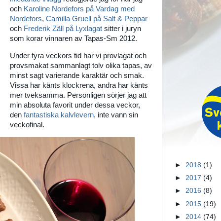
och
Karoline Nordefors på Vardag med
Nordefors
,
Camilla Gruell på Salt & Peppar
och
Frederik Zäll på Lyxlagat
sitter i juryn
som korar vinnaren av Tapas-Sm 2012.
Under fyra veckors tid har vi provlagat och
provsmakat sammanlagt tolv olika tapas, av
minst sagt varierande karaktär och smak.
Vissa har känts klockrena, andra har känts
mer tveksamma. Personligen sörjer jag att
min absoluta favorit under dessa veckor,
den
fantastiska kalvlevern
, inte vann sin
veckofinal.
►
2018
(1)
►
2017
(4)
►
2016
(8)
►
2015
(19)
►
2014
(74)