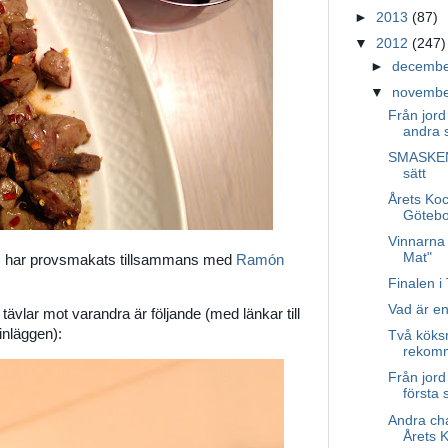
►
2013
(87)
▼
2012
(247)
►
decemb
▼
novemb
Från jord 
andra s
SMASKENS
sätt
Årets Koc
Götebo
Vinnarna
Mat"
s har provsmakats tillsammans med
Ramón
Finalen 
Vad är en
tävlar mot varandra är följande (med länkar till
inläggen):
Två köks
rekom
Från jord 
första 
Andra ch
Årets 