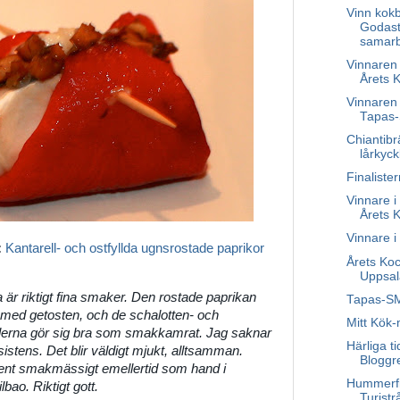
Vinn kok
Godaste
samarb
Vinnaren 
Årets 
Vinnaren 
Tapas
Chiantibr
lårkyck
Finaliste
Vinnare i 
Årets 
Vinnare 
:
Kantarell- och ostfyllda ugnsrostade paprikor
Årets Koc
Uppsal
 är riktigt fina smaker. Den rostade paprikan
Tapas-SM 
 med getosten, och de schalotten- och
Mitt Kök
ellerna gör sig bra som smakkamrat. Jag saknar
Härliga ti
istens. Det blir väldigt mjukt, alltsamman.
Bloggr
rent smakmässigt emellertid som hand i
Hummerfi
bao. Riktigt gott.
Turistr