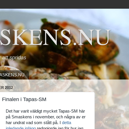
SKENS.NU
ör att spridas
ASKENS.NU
R 2012
Finalen i Tapas-SM
Det har varit väldigt mycket Tapas-SM här
på Smaskens i november, och några av er
har undrat vad som stått på. I
detta
inledande inlägg
redogjorde jag för hur jag