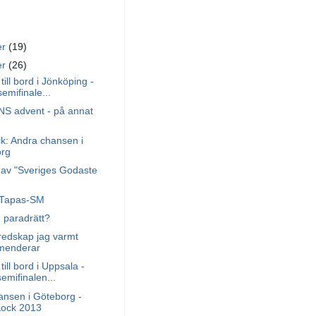
er
(19)
er
(26)
till bord i Jönköping -
emifinale...
 advent - på annat
k: Andra chansen i
rg
 av "Sveriges Godaste
i Tapas-SM
 paradrätt?
redskap jag varmt
menderar
till bord i Uppsala -
semifinalen...
ansen i Göteborg -
Kock 2013