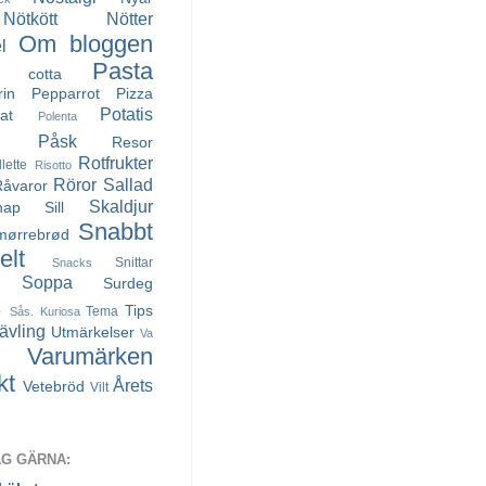
Nötkött
Nötter
Om bloggen
l
Pasta
a cotta
rin
Pepparrot
Pizza
Potatis
at
Polenta
Påsk
Resor
Rotfrukter
llette
Risotto
Röror
Sallad
Råvaror
Skaldjur
nap
Sill
Snabbt
mørrebrød
lt
Snittar
Snacks
Soppa
Surdeg
s
Tips
Tema
Sås. Kuriosa
ävling
Utmärkelser
Va
Varumärken
kt
Årets
Vetebröd
Vilt
AG GÄRNA: