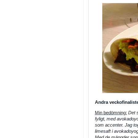
Andra veckofinalist
Min bedömning:
Det 
fyligt, med avokadoyo
som accenter. Jag tog
limesaft i avokadoyog
Med de mängder som s