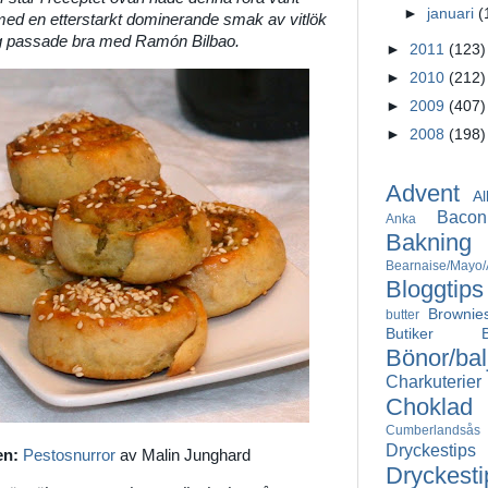
►
januari
(
 med en etterstarkt dominerande smak av vitlök
rag passade bra med Ramón Bilbao.
►
2011
(123)
►
2010
(212)
►
2009
(407)
►
2008
(198)
Advent
Al
Bacon
Anka
Bakning
Bearnaise/Mayo/A
Bloggtips
Brownie
butter
Butiker
Bönor/bal
Charkuterier
Choklad
Cumberlandsås
Dryckestips
en:
Pestosnurror
av Malin Junghard
Dryckesti