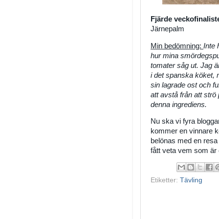
Fjärde veckofinalist
Järnepalm
Min bedömning:
Inte 
hur mina smördegspuf
tomater såg ut. Jag 
i det spanska köket, 
sin lagrade ost och f
att avstå från att str
denna ingrediens.
Nu ska vi fyra blogga
kommer en vinnare k
belönas med en resa t
fått veta vem som är 
Etiketter:
Tävling