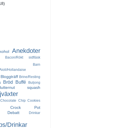
18)
Anekdoter
kohol
Bacon/Rökt sidfläsk
Barn
ioli/Hollandaise
Bloggträff
Brine/Resting
Bröd
Buffé
s
Buljong
Butternut squash
jväxter
Chocolate Chip Cookies
Crock Pot
Debatt
Drinkar
ps/Drinkar