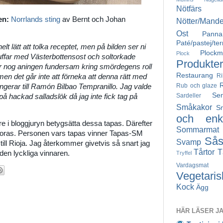
Nötfärs
en:
Norrlands sting
av Bernt och Johan
Nötter/Mande
Ost
Pann
Paté/pastej/ter
helt lätt att tolka receptet, men på bilden ser ni
Plockm
Plock
far med Västerbottensost och soltorkade
Produkter
är nog aningen fundersam kring smördegens roll
Restaurang
Ri
men det går inte att förneka att denna rätt med
Rub och glaze
ungerar till Ramón Bilbao Tempranillo. Jag valde
Se
Sardeller
ö på hackad salladslök då jag inte fick tag på
Småkakor
S
och enke
re i bloggjuryn betygsätta dessa tapas. Därefter
Sommarmat
oras. Personen vars tapas vinner Tapas-SM
Så
Svamp
ill Rioja. Jag återkommer givetvis så snart jag
Tårtor
T
den lyckliga vinnaren.
Tryffel
Vardagsmat
Vegetaris
Kock
Ägg
HÄR LÄSER J