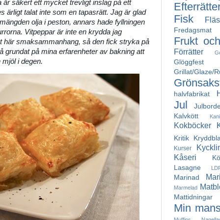
 är säkert ett mycket trevligt inslag på ett
Efterrätte
ärligt talat inte som en tapasrätt. Jag är glad
Fisk
Fläs
mängden olja i peston, annars hade fyllningen
Fredagsmat
urrorna. Vitpeppar är inte en krydda jag
Frukt oc
ant här smaksammanhang, så den fick stryka på
Förrätter
å grundat på mina erfarenheter av bakning att
G
mjöl i degen.
Glöggfest
Grillat/Glaze/
Grönsakst
halvfabrikat
Jul
Julborde
Kalvkött
Kan
Kokböcker
Kritik
Kryddbl
Kyckli
Kurser
Kåseri
Kö
Lasagne
LD
Mar
Marinad
Matbl
Marmelad
Mattidningar
Min mans
Muffins
Nagella