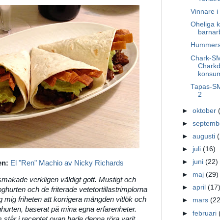
Vinnare 
Oheliga k
barnarb
Hummersa
Chark-SM
Chark
konsum
Tapas-SM 
2
►
oktober
►
septem
►
augusti
►
juli
(16)
►
juni
(22)
en:
El "Ren" Machio av Nicky Richards
►
maj
(29)
smakade verkligen väldigt gott. Mustigt och
►
april
(17
ghurten och de friterade vetetortillastrimplorna
 mig friheten att korrigera mängden vitlök och
►
mars
(22
hurten, baserat på mina egna erfarenheter.
►
februari
tår i receptet ovan hade denna röra varit