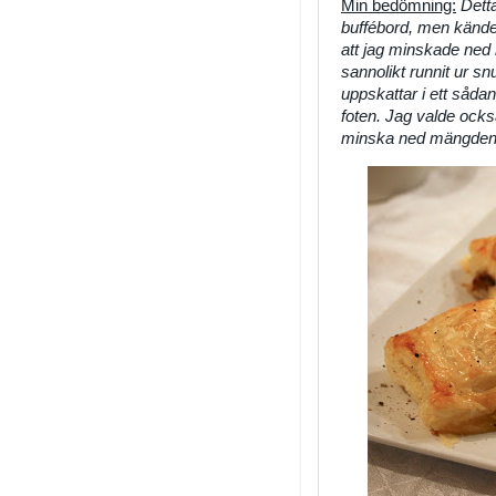
Min bedömning:
Detta
buffébord, men kändes 
att jag minskade ned 
sannolikt runnit ur sn
uppskattar i ett såd
foten. Jag valde ocks
minska ned mängden 