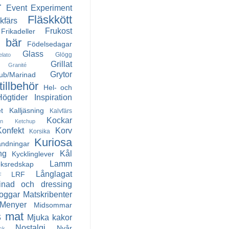
r
Event
Experiment
Fläskkött
kfärs
Frukost
Frikadeller
h bär
Födelsedagar
Glass
Glögg
elato
Grillat
Granité
Grytor
Rub/Marinad
illbehör
Hel- och
Högtider
Inspiration
t
Kalljäsning
Kalvfärs
Kockar
in
Ketchup
Konfekt
Korv
Korsika
Kuriosa
andningar
ng
Kål
Kycklinglever
Lamm
ksredskap
Långlagat
LRF
F
inad och dressing
oggar
Matskribenter
Menyer
Midsommar
 mat
Mjuka kakor
Nostalgi
Nyår
ck