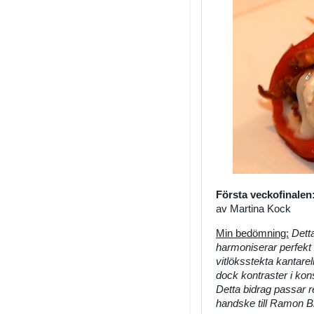
Första veckofinalen
av Martina Kock
Min bedömning:
Detta
harmoniserar perfekt
vitlöksstekta kantar
dock kontraster i kons
Detta bidrag passar 
handske till Ramon Bil