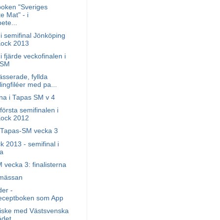
boken "Sveriges
 Mat" - i
ete...
i semifinal Jönköping
Kock 2013
i fjärde veckofinalen i
-SM
ässerade, fyllda
lingfiléer med pa...
rna i Tapas SM v 4
första semifinalen i
Kock 2012
i Tapas-SM vecka 3
k 2013 - semifinal i
a
vecka 3: finalisterna
-mässan
der -
eceptboken som App
ske med Västsvenska
ådet