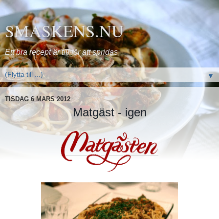
SMASKENS.NU
Ett bra recept är till för att spridas
▼
TISDAG 6 MARS 2012
Matgäst - igen