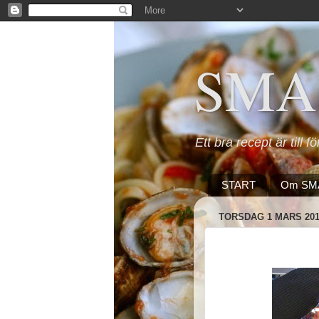
SMA
Ett bra recept är till f
START
Om SM
TORSDAG 1 MARS 20