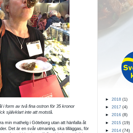
►
2018
(1)
 i form av två fina ostron för 35 kronor
►
2017
(4)
ick självklart inte att motstå.
►
2016
(8)
ra min mathelg i Göteborg utan att hänfalla åt
►
2015
(19)
tyder. Det är en svår utmaning, ska tilläggas, för
►
2014
(74)