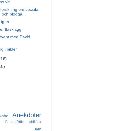
s vis
: forskning om sociala
 och blogga...
 igen
r fläsklägg
event med David
g i bilder
(16)
18)
Anekdoter
kohol
Bacon/Rökt sidfläsk
Barn