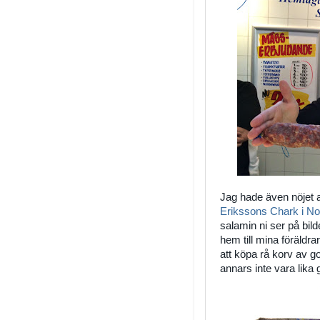
Jag hade även nöjet a
Erikssons Chark i N
salamin ni ser på bi
hem till mina föräldrar
att köpa rå korv av go
annars inte vara lika