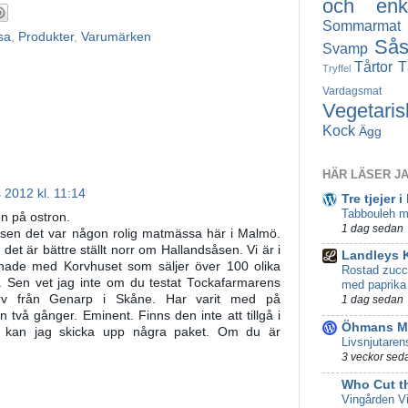
och enke
Sommarmat
sa
,
Produkter
,
Varumärken
Så
Svamp
Tårtor
T
Tryffel
Vardagsmat
Vegetaris
Kock
Ägg
HÄR LÄSER J
 2012 kl. 11:14
Tre tjejer i
Tabbouleh m
n på ostron.
1 dag sedan
 sen det var någon rolig matmässa här i Malmö.
t det är bättre ställt norr om Hallandsåsen. Vi är i
Landleys 
signade med Korvhuset som säljer över 100 olika
Rostad zucc
r. Sen vet jag inte om du testat Tockafarmarens
med paprika
orv från Genarp i Skåne. Har varit med på
1 dag sedan
två gånger. Eminent. Finns den inte att tillgå i
Öhmans Ma
 kan jag skicka upp några paket. Om du är
Livsnjutaren
3 veckor sed
Who Cut t
Vingården Vi