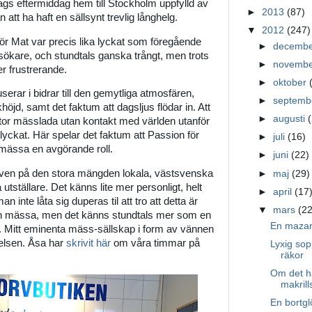
gs eftermiddag hem till Stockholm uppfylld av
►
2013
(87)
att ha haft en sällsynt trevlig långhelg.
▼
2012
(247)
ör Mat var precis lika lyckat som föregående
►
decemb
ökare, och stundtals ganska trångt, men trots
►
novemb
ler frustrerande.
►
oktober
erar i bidrar till den gemytliga atmosfären,
►
septem
höjd, samt det faktum att dagsljus flödar in. Att
►
augusti
stor mässlada utan kontakt med världen utanför
a lyckat. Här spelar det faktum att Passion för
►
juli
(16)
 mässa en avgörande roll.
►
juni
(22)
även på den stora mängden lokala, västsvenska
►
maj
(29)
tställare. Det känns lite mer personligt, helt
►
april
(17
n inte låta sig duperas til att tro att detta är
▼
mars
(22
en mässa, men det känns stundtals mer som en
En mazari
d. Mitt eminenta mäss-sällskap i form av vännen
elsen. Åsa har
skrivit här
om våra timmar på
Lyxig sop
räkor
Om det h
makril
En bortgl