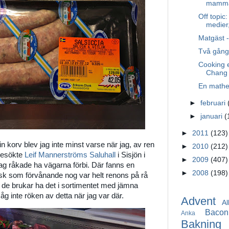
mamma
Off topic
medier,
Matgäst -
Två gånge
Cooking 
Chang
En mathel
►
februari
►
januari
(
►
2011
(123)
 korv blev jag inte minst varse när jag, av ren
►
2010
(212)
 besökte
Leif Mannerströms Saluhall
i Sisjön i
►
2009
(407)
ag råkade ha vägarna förbi. Där fanns en
►
2008
(198)
sk som förvånande nog var helt renons på rå
tt de brukar ha det i sortimentet med jämna
g inte röken av detta när jag var där.
Advent
Al
Bacon
Anka
Bakning