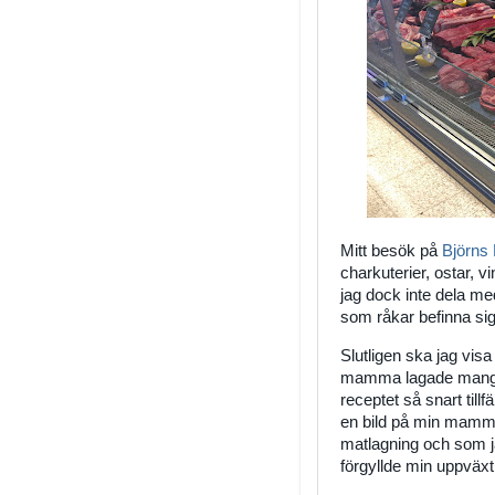
Mitt besök på
Björns
charkuterier, ostar, v
jag dock inte dela m
som råkar befinna sig G
Slutligen ska jag visa
mamma lagade mangla
receptet så snart tillf
en bild på min mam
matlagning och som ja
förgyllde min uppväxt