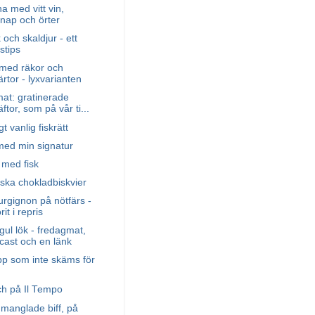
na med vitt vin,
enap och örter
 och skaldjur - ett
stips
 med räkor och
rtor - lyxvarianten
at: gratinerade
ftor, som på vår ti...
t vanlig fiskrätt
med min signatur
 med fisk
ska chokladbiskvier
rgignon på nötfärs -
it i repris
 gul lök - fredagmat,
cast och en länk
pp som inte skäms för
ch på Il Tempo
manglade biff, på