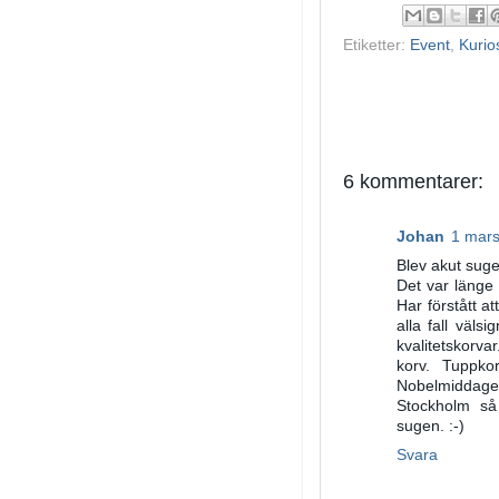
Etiketter:
Event
,
Kurio
6 kommentarer:
Johan
1 mars
Blev akut suge
Det var länge
Har förstått at
alla fall väl
kvalitetskorva
korv. Tuppk
Nobelmiddagen 
Stockholm så
sugen. :-)
Svara