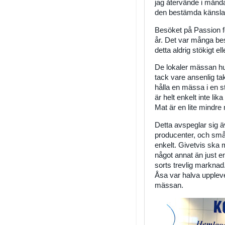
jag återvände i månda
den bestämda känslan 
Besöket på Passion f
år. Det var många bes
detta aldrig stökigt el
De lokaler mässan hus
tack vare ansenlig tak
hålla en mässa i en 
är helt enkelt inte lik
Mat är en lite mindre
Detta avspeglar sig 
producenter, och små u
enkelt. Givetvis ska ma
något annat än just 
sorts trevlig markna
Åsa var halva upplev
mässan.