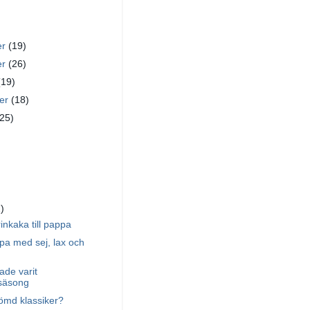
er
(19)
er
(26)
(19)
ber
(18)
(25)
)
)
nkaka till pappa
pa med sej, lax och
ade varit
lsäsong
ömd klassiker?