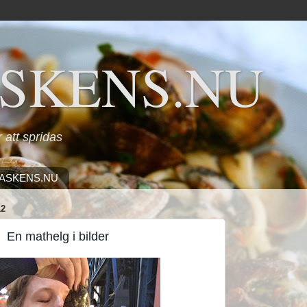
SKENS.NU
ör att spridas
ASKENS.NU
12
En mathelg i bilder