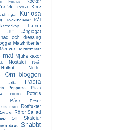
Kockar
in
Ketchup
Konfekt
Korv
Korsika
Kuriosa
andningar
ng
Kål
Kycklinglever
Lamm
ksredskap
Långlagat
LRF
F
inad och dressing
oggar
Matskribenter
Menyer
Midsommar
 mat
Mjuka kakor
Nostalgi
Nyår
ck
Nötkött
Nötter
Om bloggen
l
Pasta
a cotta
rin
Pepparrot
Pizza
Potatis
at
Polenta
Påsk
Resor
Rotfrukter
llette
Risotto
Röror
Sallad
Råvaror
Skaldjur
nap
Sill
Snabbt
mørrebrød