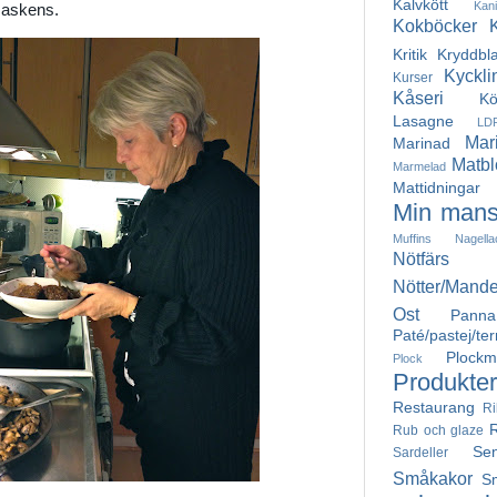
Kalvkött
Kan
maskens.
Kokböcker
Kritik
Kryddbl
Kyckli
Kurser
Kåseri
Kö
Lasagne
LD
Mar
Marinad
Matbl
Marmelad
Mattidningar
Min mans
Muffins
Nagella
Nötfärs
Nötter/Mande
Ost
Pann
Paté/pastej/ter
Plockm
Plock
Produkter
Restaurang
Ri
Rub och glaze
Se
Sardeller
Småkakor
S