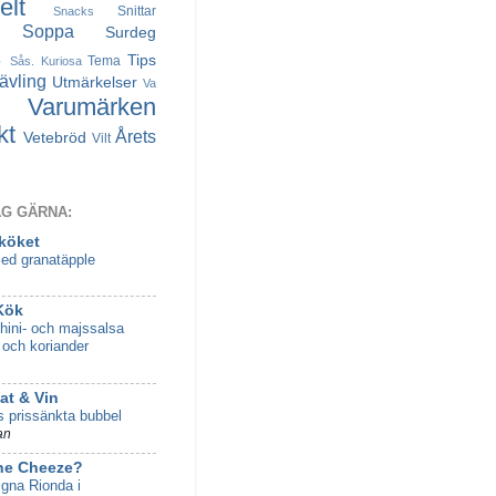
lt
Snittar
Snacks
Soppa
Surdeg
s
Tips
Tema
Sås. Kuriosa
ävling
Utmärkelser
Va
Varumärken
kt
Årets
Vetebröd
Vilt
AG GÄRNA:
 köket
ed granatäpple
Kök
hini- och majssalsa
 och koriander
t & Vin
s prissänkta bubbel
an
he Cheeze?
gna Rionda i