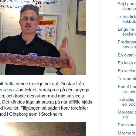
Sej i pan
dijons
Tema fisk
kokbok
Linguine
sockerä
Fredagsm
havskrä
En ovanlig
En kolja 
En vecka
Terapeuti
tt träffa denne trevlige bekant, Gustav från
Boeuf bou
ossebro
. Jag fick ett smakprov på den snygga
en favor
lden, och köpte dessutom med mig salsiccia
Trefaldig
. Det kändes läge att passa på när tillfälle bjöds
en pod
d kvalitet. Tillgången på sådan korv förefaller
Morotsdi
 god i Göteborg som i Stockholm.
sig
Presslun
Mormors 