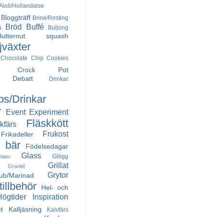
ioli/Hollandaise
Bloggträff
Brine/Resting
Bröd
Buffé
s
Buljong
Butternut squash
jväxter
Chocolate Chip Cookies
Crock Pot
Debatt
Drinkar
ps/Drinkar
r
Event
Experiment
Fläskkött
kfärs
Frukost
Frikadeller
h bär
Födelsedagar
Glass
Glögg
elato
Grillat
Granité
Grytor
Rub/Marinad
illbehör
Hel- och
Högtider
Inspiration
t
Kalljäsning
Kalvfärs