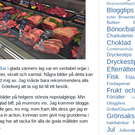
Bearnaise/Mayo/A
Bloggtips
Brownie
butter
Butiker
Bönor/bal
Charkuterier
Choklad
Cumberlandsås
Dryckestips
Dryckesti
Efterrätte
 Bar
i glada vänners lag var en veritabel orgie i
iner, skratt och samtal. Några bilder på detta kan
Fisk
Fläs
ed mig av. Jag måste bara rekommendera alla
Fredagsmat
öteborg att ta sig tid till ett besök.
Frukt oc
Förrätter
 bilder på helgens största nopstalgitripp. Min
G
d biff, på mormors vis. Jag kommer blogga
Glöggfest
älle ges, tro mig, men fram tills dess ger jag er
Grillat/Glaze/
Grönsakst
ma
in action
, kvinnan som givit mig grunderna i
g har att tacka för alla de goda måltider som
halvfabrikat
.
Jul
Julborde