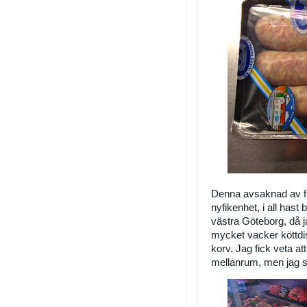
Denna avsaknad av fin
nyfikenhet, i all hast
västra Göteborg, då j
mycket vacker köttdi
korv. Jag fick veta a
mellanrum, men jag så