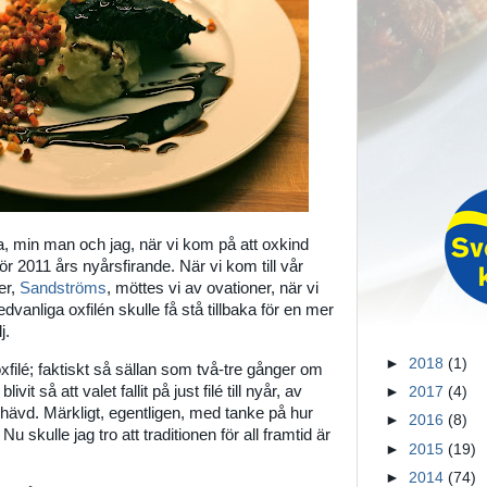
, min man och jag, när vi kom på att oxkind
r 2011 års nyårsfirande. När vi kom till vår
er,
Sandströms
, möttes vi av ovationer, när vi
dvanliga oxfilén skulle få stå tillbaka för en mer
j.
►
2018
(1)
 oxfilé; faktiskt så sällan som två-tre gånger om
ivit så att valet fallit på just filé till nyår, av
►
2017
(4)
hävd. Märkligt, egentligen, med tanke på hur
►
2016
(8)
 Nu skulle jag tro att traditionen för all framtid är
►
2015
(19)
►
2014
(74)