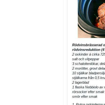
Rödvinsbrässerad 
rödvinsreduktion (4
2 oxkinder à cirka 7
salt och vitpeppar
3 schalottenlökar, de
2 morötter, grovt del
10 stjälkar bladpersilj
stjälkarna från 0,5 k
2 lagerblad
1 flaska Nebbiolo av 
rörsocker efter smak
smör efter smak
1. Putsa oxkinderna ef