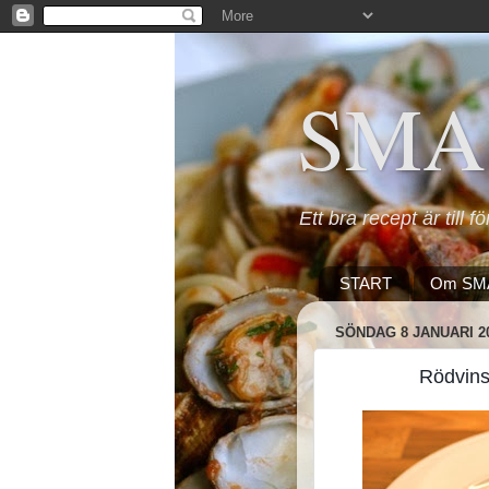
SMA
Ett bra recept är till f
START
Om SM
SÖNDAG 8 JANUARI 2
Rödvins