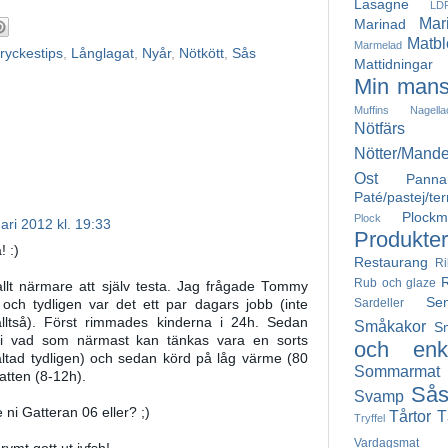
Lasagne
LD
Mar
Marinad
Matbl
Marmelad
ryckestips
,
Långlagat
,
Nyår
,
Nötkött
,
Sås
Mattidningar
Min mans
Muffins
Nagella
Nötfärs
Nötter/Mande
Ost
Pann
Paté/pastej/ter
Plockm
Plock
ari 2012 kl. 19:33
Produkter
! :)
Restaurang
Ri
Rub och glaze
lt närmare att själv testa. Jag frågade Tommy
Se
Sardeller
 och tydligen var det ett par dagars jobb (inte
lltså). Först rimmades kinderna i 24h. Sedan
Småkakor
S
i vad som närmast kan tänkas vara en sorts
och enke
altad tydligen) och sedan körd på låg värme (80
Sommarmat
atten (8-12h).
Så
Svamp
i Gatteran 06 eller? ;)
Tårtor
T
Tryffel
Vardagsmat