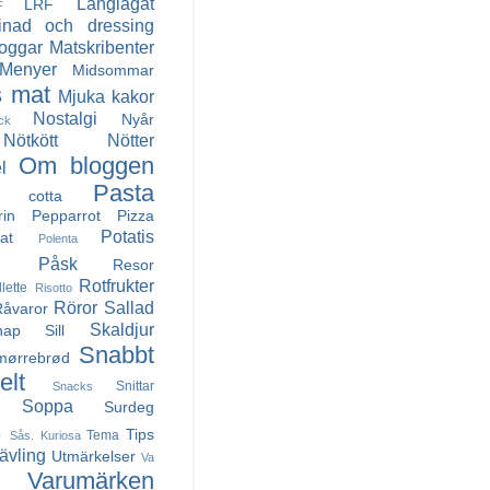
Långlagat
LRF
F
inad och dressing
oggar
Matskribenter
Menyer
Midsommar
 mat
Mjuka kakor
Nostalgi
Nyår
ck
Nötkött
Nötter
Om bloggen
l
Pasta
a cotta
rin
Pepparrot
Pizza
Potatis
at
Polenta
Påsk
Resor
Rotfrukter
llette
Risotto
Röror
Sallad
Råvaror
Skaldjur
nap
Sill
Snabbt
mørrebrød
lt
Snittar
Snacks
Soppa
Surdeg
s
Tips
Tema
Sås. Kuriosa
ävling
Utmärkelser
Va
Varumärken