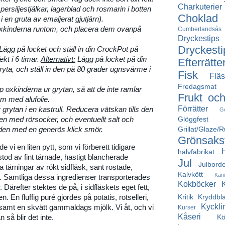
Charkuterier
 persiljestjälkar, lagerblad och rosmarin i botten
Choklad
i en gruta av emaljerat gjutjärn).
oxkinderna runtom, och placera dem ovanpå
Cumberlandsås
Dryckestips
Dryckesti
 Lägg på locket och ställ in din CrockPot på
ekt i 6 timar.
Alternativt:
Lägg på locket på din
Efterrätte
ryta, och ställ in den på 80 grader ugnsvärme i
Fisk
Fläs
Fredagsmat
 oxkinderna ur grytan, så att de inte ramlar
Frukt oc
em med alufolie.
Förrätter
 grytan i en kastrull. Reducera vätskan tills den
G
Glöggfest
n med rörsocker, och eventuellt salt och
Grillat/Glaze/
 den med en generös klick smör.
Grönsakst
e vi en liten pytt, som vi förberett tidigare
halvfabrikat
od av fint tärnade, hastigt blancherade
Jul
Julborde
 tärningar av rökt sidfläsk, sant rostade,
Kalvkött
Kan
. Samtliga dessa ingredienser transporterades
Kokböcker
 Därefter stektes de på, i sidfläskets eget fett,
Kritik
Kryddbl
. En fluffig puré gjordes på potatis, rotselleri,
Kyckli
amt en skvätt gammaldags mjölk. Vi åt, och vi
Kurser
Kåseri
Kö
 så blir det inte.