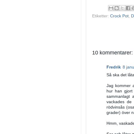
Etiketter:
Crock Pot
,
D
10 kommentarer:
Fredrik
8 janu
Så ska det låta
Jag kommer al
hur han gjort
sammanlagt a
vackades de 
rödvinsås (os
grader) över n
Hmm, vaskade n