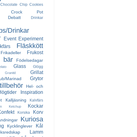
Chocolate Chip Cookies
Crock Pot
Debatt
Drinkar
ps/Drinkar
r
Event
Experiment
Fläskkött
kfärs
Frukost
Frikadeller
h bär
Födelsedagar
Glass
Glögg
elato
Grillat
Granité
Grytor
Rub/Marinad
illbehör
Hel- och
Högtider
Inspiration
t
Kalljäsning
Kalvfärs
Kockar
in
Ketchup
Konfekt
Korv
Korsika
Kuriosa
andningar
ng
Kål
Kycklinglever
Lamm
ksredskap