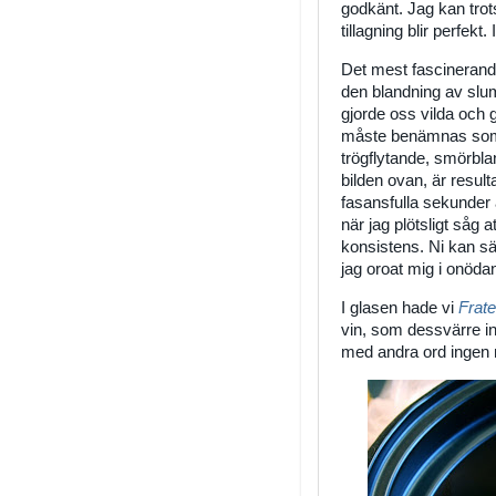
godkänt. Jag kan trots
tillagning blir perfekt. 
Det mest fascinerande
den blandning av sl
gjorde oss vilda och g
måste benämnas som 
trögflytande, smörblan
bilden ovan, är resul
fasansfulla sekunder 
när jag plötsligt såg 
konsistens. Ni kan säk
jag oroat mig i onöda
I glasen hade vi
Frate
vin, som dessvärre in
med andra ord ingen n