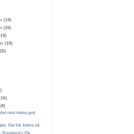
er
(19)
er
(26)
(19)
ber
(18)
(25)
)
)
(16)
18)
 det näst bästa gott
älv. Det blir bättre så.
 Shepherd's Pie