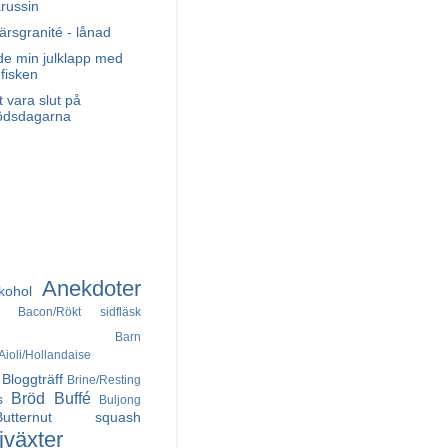
russin
ärsgranité - lånad
de min julklapp med
 fisken
t vara slut på
ödsdagarna
Anekdoter
kohol
Bacon/Rökt sidfläsk
Barn
ioli/Hollandaise
Bloggträff
Brine/Resting
Bröd
Buffé
s
Buljong
Butternut squash
jväxter