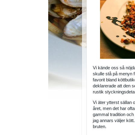
Vi kände oss så nöjda
skulle stå på menyn fö
favorit bland köttbutik
deklarerade att den se
rustik styckningsdetal
Vi äter ytterst sällan
året, men det har ofta bl
gammal tradition och 
jag annars väljer kött.
bruten.