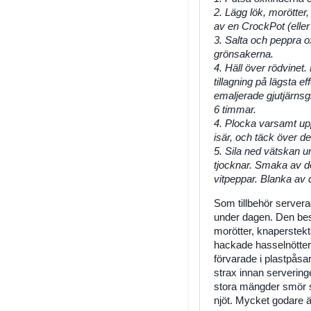
2. Lägg lök, morötter,
av en CrockPot (eller 
3. Salta och peppra 
grönsakerna.
4. Häll över rödvinet.
tillagning på lägsta eff
emaljerade gjutjärnsg
6 timmar.
4. Plocka varsamt upp
isär, och täck över d
5. Sila ned vätskan ur
tjocknar. Smaka av de
vitpeppar. Blanka av
Som tillbehör serverad
under dagen. Den best
morötter, knaperstekta
hackade hasselnötter
förvarade i plastpåsar.
strax innan serveringen
stora mängder smör s
njöt. Mycket godare än