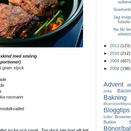
sultana
Svartvinb
Jag invig
fulaste
Nu får de
sötebr
►
2011
(123)
►
2010
(212)
oxkind med smörig
►
2009
(407)
 portioner)
25 gram styck
►
2008
(198)
lade
Advent
ade
Al
Bacon
a
Anka
Bakning
ruka rosmarin
Bearnaise/Mayo/A
medelkvalitet
Bloggtips
Brownie
butter
Butiker
Bönor/bal
ter tycke och smak. Tag dock inte bort allt fett.