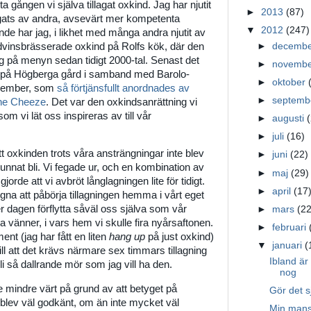
ta gången vi själva tillagat oxkind. Jag har njutit
►
2013
(87)
agats av andra, avsevärt mer kompetenta
▼
2012
(247)
de har jag, i likhet med många andra njutit av
vinsbrässerade oxkind på Rolfs kök, där den
►
decemb
lag på menyn sedan tidigt 2000-tal. Senast det
►
novemb
t på Högberga gård i samband med Barolo-
►
oktober
november, som
så förtjänsfullt anordnades av
►
septem
the Cheeze
. Det var den oxkindsanrättning vi
om vi lät oss inspireras av till vår
►
augusti
►
juli
(16)
 oxkinden trots våra ansträngningar inte blev
►
juni
(22)
kunnat bli. Vi fegade ur, och en kombination av
►
maj
(29)
jorde att vi avbröt långlagningen lite för tidigt.
►
april
(17
ngna att påbörja tillagningen hemma i vårt eget
 dagen förflytta såväl oss själva som vår
►
mars
(22
a vänner, i vars hem vi skulle fira nyårsaftonen.
►
februari
nt (jag har fått en liten
hang up
på just oxkind)
▼
januari
(
ll att det krävs närmare sex timmars tillagning
Ibland är
li så dallrande mör som jag vill ha den.
nog
te mindre värt på grund av att betyget på
Gör det sj
blev väl godkänt, om än inte mycket väl
Min mans