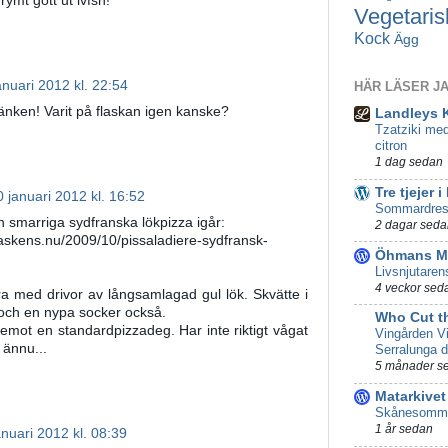
rymt gott ut ivfsh!
Vegetaris
Kock
Ägg
anuari 2012 kl. 22:54
HÄR LÄSER J
nken! Varit på flaskan igen kanske?
Landleys 
Tzatziki med
citron
1 dag sedan
Tre tjejer i
0 januari 2012 kl. 16:52
Sommardres
n smarriga sydfranska lökpizza igår:
2 dagar seda
askens.nu/2009/10/pissaladiere-sydfransk-
Öhmans Ma
Livsnjutaren
4 veckor sed
bra med drivor av långsamlagad gul lök. Skvätte i
y och en nypa socker också.
Who Cut t
mot en standardpizzadeg. Har inte riktigt vågat
Vingården Vi
 ännu...
Serralunga d
5 månader s
Matarkivet
Skånesomma
1 år sedan
anuari 2012 kl. 08:39