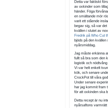
Detta var faktiskt förs
av oxkinder som till
händer. Föga förvånan
en smältande mör röd
varit ett stående ins
begav sig, så var de
kvällen i slutet av 
Fredrik på Who Cut 
bjöds på den kvällen s
nyårsmiddag.
Jag måste erkänna att
fullt så bra som den 
logistik och nödtvång g
Vi var helt enkelt tvu
kök, och senare under
CrockPot till våra god
Under senare experime
har jag kommit fram ti
för att oxkinden ska b
Detta recept är nu in
nyårsaftons varmrätt 