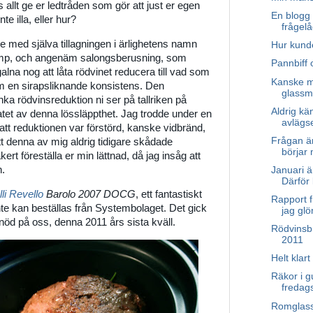
 allt ge er ledtråden som gör att just er egen
En blogg 
Inte illa, eller hur?
frågel
 med själva tillagningen i ärlighetens namn
Hur kunde
ump, och angenäm salongsberusning, som
Pannbiff
alna nog att låta rödvinet reducera till vad som
Kanske mi
en sirapsliknande konsistens. Den
glassm
ka rödvinsreduktion ni ser på tallriken på
Aldrig kä
tatet av denna lössläppthet. Jag trodde under en
avlägs
att reduktionen var förstörd, kanske vidbränd,
Frågan är
att denna av mig aldrig tidigare skådade
börjar 
ert föreställa er min lättnad, då jag insåg att
n.
Januari ä
Därför 
lli Revello
Barolo 2007 DOCG
, ett fantastiskt
Rapport f
te kan beställas från Systembolaget. Det gick
jag gl
öd på oss, denna 2011 års sista kväll.
Rödvinsb
2011
Helt klart 
Räkor i 
fredags
Romglass