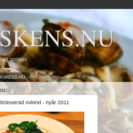
SKENS.NU
ör att spridas
ASKENS.NU
012
brässerad oxkind - nyår 2011