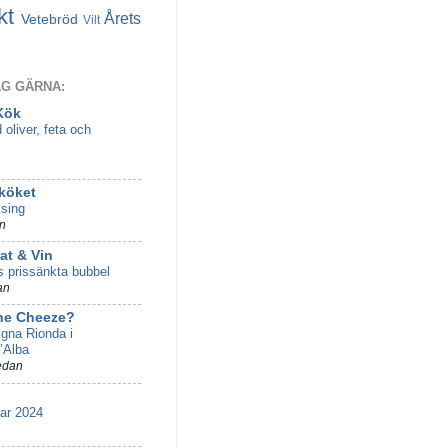
kt
Årets
Vetebröd
Vilt
AG GÄRNA:
Kök
 oliver, feta och
 köket
sing
n
t & Vin
s prissänkta bubbel
an
he Cheeze?
gna Rionda i
’Alba
edan
r 2024