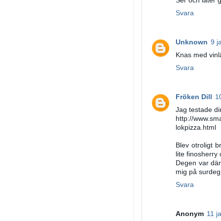
Ser och låter g
Svara
Unknown
9 j
Knas med vinlä
Svara
Fröken Dill
1
Jag testade di
http://www.sm
lokpizza.html
Blev otroligt 
lite finosherr
Degen var däre
mig på surdeg
Svara
Anonym
11 j