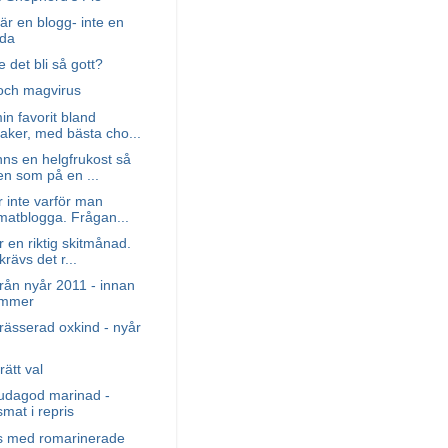
är en blogg- inte en
åda
 det bli så gott?
 och magvirus
n favorit bland
aker, med bästa cho...
nns en helgfrukost så
en som på en ...
 inte varför man
matblogga. Frågan...
r en riktig skitmånad.
krävs det r...
rån nyår 2011 - innan
ömmer
rässerad oxkind - nyår
rätt val
gudagod marinad -
mat i repris
 med romarinerade