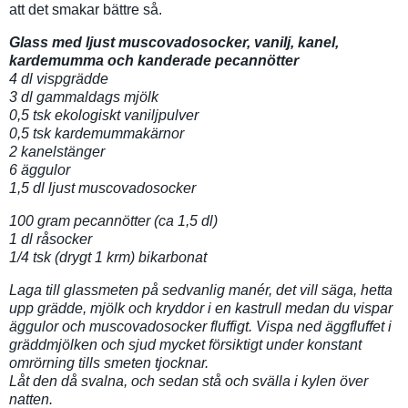
att det smakar bättre så.
Glass med ljust muscovadosocker, vanilj, kanel,
kardemumma och kanderade pecannötter
4 dl vispgrädde
3 dl gammaldags mjölk
0,5 tsk ekologiskt vaniljpulver
0,5 tsk kardemummakärnor
2 kanelstänger
6 äggulor
1,5 dl ljust muscovadosocker
100 gram pecannötter (ca 1,5 dl)
1 dl råsocker
1/4 tsk (drygt 1 krm) bikarbonat
Laga till glassmeten på sedvanlig manér, det vill säga, hetta
upp grädde, mjölk och kryddor i en kastrull medan du vispar
äggulor och muscovadosocker fluffigt. Vispa ned äggfluffet i
gräddmjölken och sjud mycket försiktigt under konstant
omrörning tills smeten tjocknar.
Låt den då svalna, och sedan stå och svälla i kylen över
natten.