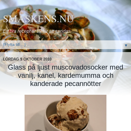
SMASKENS.NU
Ett bra recept är till för att spridas
▼
LÖRDAG 9 OKTOBER 2010
Glass på ljust muscovadosocker med
vanilj, kanel, kardemumma och
kanderade pecannötter