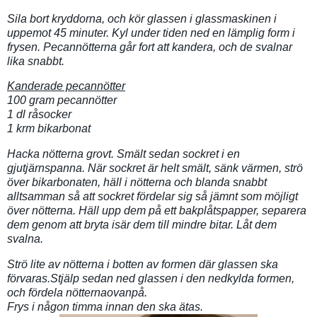
Sila bort kryddorna, och kör glassen i glassmaskinen i
uppemot 45 minuter. Kyl under tiden ned en lämplig form i
frysen. Pecannötterna går fort att kandera, och de svalnar
lika snabbt.
Kanderade pecannötter
100 gram pecannötter
1 dl råsocker
1 krm bikarbonat
Hacka nötterna grovt. Smält sedan sockret i en
gjutjärnspanna. När sockret är helt smält, sänk värmen, strö
över bikarbonaten, häll i nötterna och blanda snabbt
alltsamman så att sockret fördelar sig så jämnt som möjligt
över nötterna. Häll upp dem på ett bakplåtspapper, separera
dem genom att bryta isär dem till mindre bitar. Låt dem
svalna.
Strö lite av nötterna i botten av formen där glassen ska
förvaras.Stjälp sedan ned glassen i den nedkylda formen,
och fördela nötternaovanpå.
Frys i någon timma innan den ska ätas.