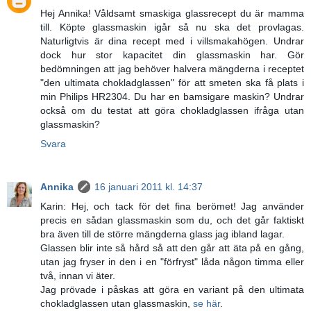
Hej Annika! Våldsamt smaskiga glassrecept du är mamma
till. Köpte glassmaskin igår så nu ska det provlagas.
Naturligtvis är dina recept med i villsmakahögen. Undrar
dock hur stor kapacitet din glassmaskin har. Gör
bedömningen att jag behöver halvera mängderna i receptet
"den ultimata chokladglassen" för att smeten ska få plats i
min Philips HR2304. Du har en bamsigare maskin? Undrar
också om du testat att göra chokladglassen ifråga utan
glassmaskin?
Svara
Annika
16 januari 2011 kl. 14:37
Karin: Hej, och tack för det fina berömet! Jag använder
precis en sådan glassmaskin som du, och det går faktiskt
bra även till de större mängderna glass jag ibland lagar.
Glassen blir inte så hård så att den går att äta på en gång,
utan jag fryser in den i en "förfryst" låda någon timma eller
två, innan vi äter.
Jag prövade i påskas att göra en variant på den ultimata
chokladglassen utan glassmaskin,
se här
.