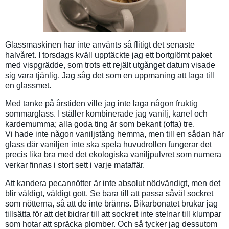
Glassmaskinen har inte använts så flitigt det senaste
halvåret. I torsdags kväll upptäckte jag ett bortglömt paket
med vispgrädde, som trots ett rejält utgånget datum visade
sig vara tjänlig. Jag såg det som en uppmaning att laga till
en glassmet.
Med tanke på årstiden ville jag inte laga någon fruktig
sommarglass. I ställer kombinerade jag vanilj, kanel och
kardemumma; alla goda ting är som bekant (ofta) tre.
Vi hade inte någon vaniljstång hemma, men till en sådan här
glass där vaniljen inte ska spela huvudrollen fungerar det
precis lika bra med det ekologiska vaniljpulvret som numera
verkar finnas i stort sett i varje mataffär.
Att kandera pecannötter är inte absolut nödvändigt, men det
blir väldigt, väldigt gott. Se bara till att passa såväl sockret
som nötterna, så att de inte bränns. Bikarbonatet brukar jag
tillsätta för att det bidrar till att sockret inte stelnar till klumpar
som hotar att spräcka plomber. Och så tycker jag dessutom