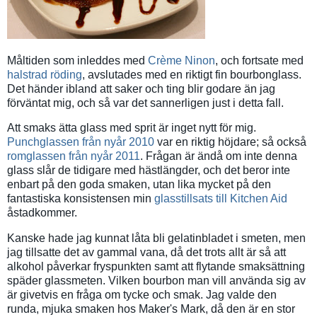
Måltiden som inleddes med
Crème Ninon
, och fortsate med
halstrad röding
, avslutades med en riktigt fin bourbonglass.
Det händer ibland att saker och ting blir godare än jag
förväntat mig, och så var det sannerligen just i detta fall.
Att smaks ätta glass med sprit är inget nytt för mig.
Punchglassen från nyår 2010
var en riktig höjdare; så också
romglassen från nyår 2011
. Frågan är ändå om inte denna
glass slår de tidigare med hästlängder, och det beror inte
enbart på den goda smaken, utan lika mycket på den
fantastiska konsistensen min
glasstillsats till Kitchen Aid
åstadkommer.
Kanske hade jag kunnat låta bli gelatinbladet i smeten, men
jag tillsatte det av gammal vana, då det trots allt är så att
alkohol påverkar fryspunkten samt att flytande smaksättning
späder glassmeten. Vilken bourbon man vill använda sig av
är givetvis en fråga om tycke och smak. Jag valde den
runda, mjuka smaken hos Maker's Mark, då den är en stor