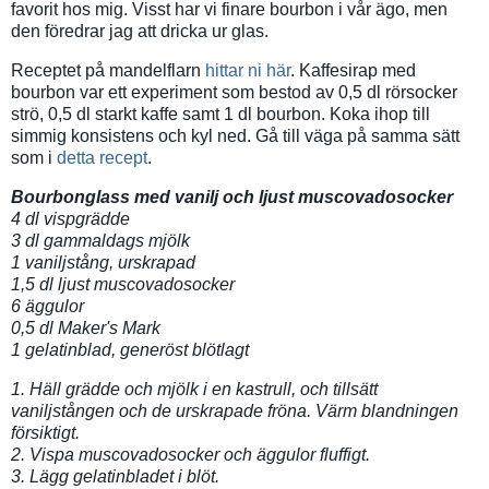
favorit hos mig. Visst har vi finare bourbon i vår ägo, men
den föredrar jag att dricka ur glas.
Receptet på mandelflarn
hittar ni här
. Kaffesirap med
bourbon var ett experiment som bestod av 0,5 dl rörsocker
strö, 0,5 dl starkt kaffe samt 1 dl bourbon. Koka ihop till
simmig konsistens och kyl ned. Gå till väga på samma sätt
som i
detta recept
.
Bourbonglass med vanilj och ljust muscovadosocker
4 dl vispgrädde
3 dl gammaldags mjölk
1 vaniljstång, urskrapad
1,5 dl ljust muscovadosocker
6 äggulor
0,5 dl Maker's Mark
1 gelatinblad, generöst blötlagt
1. Häll grädde och mjölk i en kastrull, och tillsätt
vaniljstången och de urskrapade fröna. Värm blandningen
försiktigt.
2. Vispa muscovadosocker och äggulor fluffigt.
3. Lägg gelatinbladet i blöt.