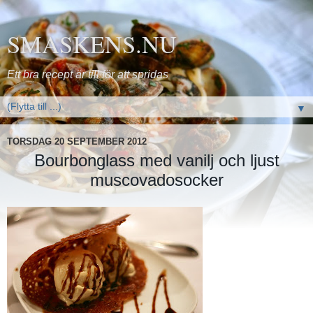
SMASKENS.NU
Ett bra recept är till för att spridas
▼
TORSDAG 20 SEPTEMBER 2012
Bourbonglass med vanilj och ljust
muscovadosocker