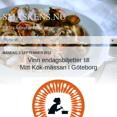
SMASKENS.NU
Ett bra recept är till för att spridas
▼
MÅNDAG 3 SEPTEMBER 2012
Vinn endagsbiljetter till
Mitt Kök-mässan i Göteborg