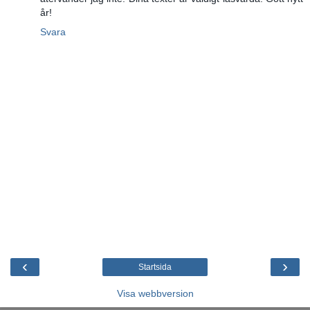
år!
Svara
‹
›
Startsida
Visa webbversion