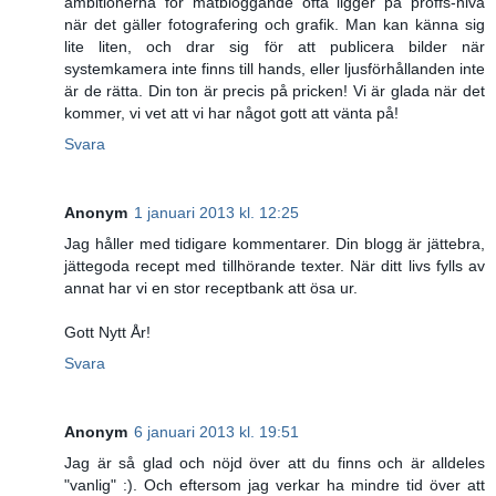
ambitionerna för matbloggande ofta ligger på proffs-nivå
när det gäller fotografering och grafik. Man kan känna sig
lite liten, och drar sig för att publicera bilder när
systemkamera inte finns till hands, eller ljusförhållanden inte
är de rätta. Din ton är precis på pricken! Vi är glada när det
kommer, vi vet att vi har något gott att vänta på!
Svara
Anonym
1 januari 2013 kl. 12:25
Jag håller med tidigare kommentarer. Din blogg är jättebra,
jättegoda recept med tillhörande texter. När ditt livs fylls av
annat har vi en stor receptbank att ösa ur.
Gott Nytt År!
Svara
Anonym
6 januari 2013 kl. 19:51
Jag är så glad och nöjd över att du finns och är alldeles
"vanlig" :). Och eftersom jag verkar ha mindre tid över att