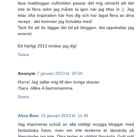
läsa matbloggar nuförtiden passar det mig utmärkt att det
inte är flera sidor jag måste ta igen när jag tittar in ;). Jag
letar ofta inspiration här hos dig och har lagat flera av dina
recept - det kommer jag fortsätta med!
Tack för att du lägger din tid på bloggen, det uppskattar jag
enormt.
Ett härligt 2013 önskar jag dig!
Svara
Anonym
7 januari 2013 kl. 20:50
Hurra! Jag sällar mig till den övriga skaran
/Sara -tillika 4-barnsmamma
Svara
Alice Brax
15 januari 2013 kl. 11:45
Jag imponeras också av alla väldigt snygga bloggar med
fantastiska foton, men om inte texterna är läsvärda så
återvänder jag inte. Dina texter är väldigt läsvärda. Gott nytt