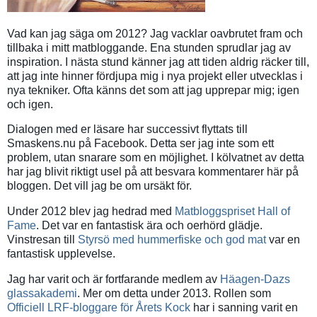
Vad kan jag säga om 2012? Jag vacklar oavbrutet fram och
tillbaka i mitt matbloggande. Ena stunden sprudlar jag av
inspiration. I nästa stund känner jag att tiden aldrig räcker till,
att jag inte hinner fördjupa mig i nya projekt eller utvecklas i
nya tekniker. Ofta känns det som att jag upprepar mig; igen
och igen.
Dialogen med er läsare har successivt flyttats till
Smaskens.nu på Facebook. Detta ser jag inte som ett
problem, utan snarare som en möjlighet. I kölvatnet av detta
har jag blivit riktigt usel på att besvara kommentarer här på
bloggen. Det vill jag be om ursäkt för.
Under 2012 blev jag hedrad med
Matbloggspriset Hall of
Fame
. Det var en fantastisk ära och oerhörd glädje.
Vinstresan till
Styrsö med hummerfiske och god mat
var en
fantastisk upplevelse.
Jag har varit och är fortfarande medlem av
Häagen-Dazs
glassakademi
. Mer om detta under 2013. Rollen som
Officiell LRF-bloggare för Årets Kock
har i sanning varit en