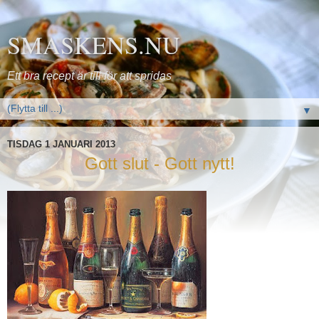
SMASKENS.NU
Ett bra recept är till för att spridas
▼
TISDAG 1 JANUARI 2013
Gott slut - Gott nytt!