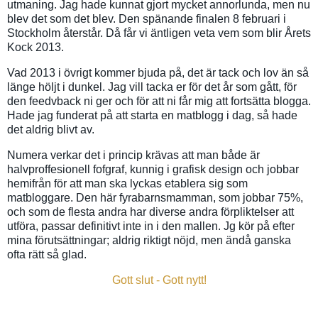
utmaning. Jag hade kunnat gjort mycket annorlunda, men nu
blev det som det blev. Den spänande finalen 8 februari i
Stockholm återstår. Då får vi äntligen veta vem som blir Årets
Kock 2013.
Vad 2013 i övrigt kommer bjuda på, det är tack och lov än så
länge höljt i dunkel. Jag vill tacka er för det år som gått, för
den feedvback ni ger och för att ni får mig att fortsätta blogga.
Hade jag funderat på att starta en matblogg i dag, så hade
det aldrig blivt av.
Numera verkar det i princip krävas att man både är
halvproffesionell fofgraf, kunnig i grafisk design och jobbar
hemifrån för att man ska lyckas etablera sig som
matbloggare. Den här fyrabarnsmamman, som jobbar 75%,
och som de flesta andra har diverse andra förpliktelser att
utföra, passar definitivt inte in i den mallen. Jg kör på efter
mina förutsättningar; aldrig riktigt nöjd, men ändå ganska
ofta rätt så glad.
Gott slut - Gott nytt!