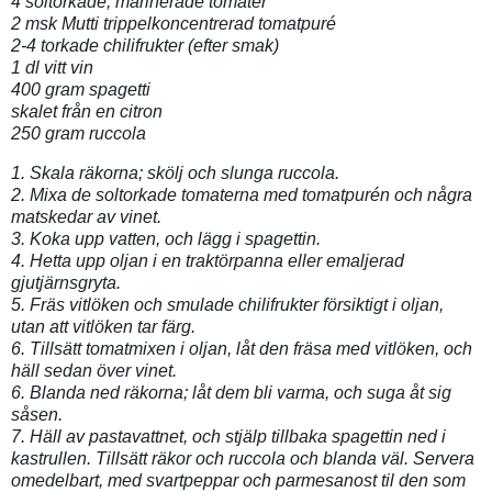
4 soltorkade, marinerade tomater
2 msk Mutti trippelkoncentrerad tomatpuré
2-4 torkade chilifrukter (efter smak)
1 dl vitt vin
400 gram spagetti
skalet från en citron
250 gram ruccola
1. Skala räkorna; skölj och slunga ruccola.
2. Mixa de soltorkade tomaterna med tomatpurén och några
matskedar av vinet.
3. Koka upp vatten, och lägg i spagettin.
4. Hetta upp oljan i en traktörpanna eller emaljerad
gjutjärnsgryta.
5. Fräs vitlöken och smulade chilifrukter försiktigt i oljan,
utan att vitlöken tar färg.
6. Tillsätt tomatmixen i oljan, låt den fräsa med vitlöken, och
häll sedan över vinet.
6. Blanda ned räkorna; låt dem bli varma, och suga åt sig
såsen.
7. Häll av pastavattnet, och stjälp tillbaka spagettin ned i
kastrullen. Tillsätt räkor och ruccola och blanda väl. Servera
omedelbart, med svartpeppar och parmesanost til den som