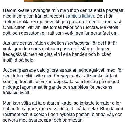
Härom kvällen svängde min man ihop denna enkla pastarätt
med inspiration från ett recept i
Jamie's Italian
. Den här
sortens enkla recept är verkligen pasta när den är som bäst.
Chili, citron, vitt vin, lite tomat; räkor och ruccola. Makalöst
gott, och dessutom en rätt som verkligen fungerar året om.
Jag gav genast rätten etiketten
Fredagsmat
, för det här är
verkligen den sorts mat som passar att slänga ihop en
fredagskväl, men ett glas vin i ena handen och blicken
inställd på helg.
Jo, den passade väldigt bra att äta en söndagskväll med, för
den delen. Mitt syfte med
Fredagsmat
är att samla sådant
som jag tror att fler vi kan uppskatta som förslag på en god
middag; lagom ansträngande och ambitiös för veckans
tröttaste kväll.
Man kan välja att ta enbart mixade, soltorkade tomater eller
enbart tomatpuré, men vi valde att ta båda delar. Blanda ned
räkfräset och ruccolan i den nykokta pastan, blanda väl, och
servera med svartpeppar och parmesan.