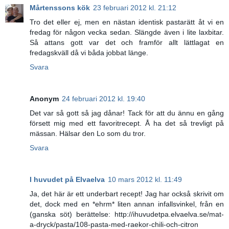
Mårtenssons kök
23 februari 2012 kl. 21:12
Tro det eller ej, men en nästan identisk pastarätt åt vi en
fredag för någon vecka sedan. Slängde även i lite laxbitar.
Så attans gott var det och framför allt lättlagat en
fredagskväll då vi båda jobbat länge.
Svara
Anonym
24 februari 2012 kl. 19:40
Det var så gott så jag dånar! Tack för att du ännu en gång
försett mig med ett favoritrecept. Å ha det så trevligt på
mässan. Hälsar den Lo som du tror.
Svara
I huvudet på Elvaelva
10 mars 2012 kl. 11:49
Ja, det här är ett underbart recept! Jag har också skrivit om
det, dock med en *ehrm* liten annan infallsvinkel, från en
(ganska söt) berättelse: http://ihuvudetpa.elvaelva.se/mat-
a-dryck/pasta/108-pasta-med-raekor-chili-och-citron