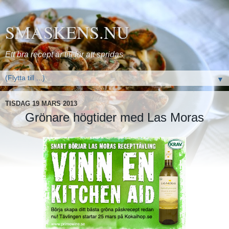
SMASKENS.NU
Ett bra recept är till för att spridas
▼
TISDAG 19 MARS 2013
Grönare högtider med Las Moras