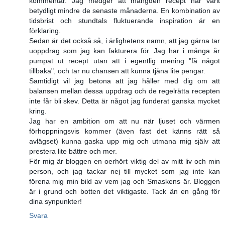
kommentar. Jag medger att mängden recept har varit
betydligt mindre de senaste månaderna. En kombination av
tidsbrist och stundtals fluktuerande inspiration är en
förklaring.
Sedan är det också så, i ärlighetens namn, att jag gärna tar
uoppdrag som jag kan fakturera för. Jag har i många år
pumpat ut recept utan att i egentlig mening "få något
tillbaka", och tar nu chansen att kunna tjäna lite pengar.
Samtidigt vil jag betona att jag håller med dig om att
balansen mellan dessa uppdrag och de regelrätta recepten
inte får bli skev. Detta är något jag funderat ganska mycket
kring.
Jag har en ambition om att nu när ljuset och värmen
förhoppningsvis kommer (även fast det känns rätt så
avlägset) kunna gaska upp mig och utmana mig själv att
prestera lite bättre och mer.
För mig är bloggen en oerhört viktig del av mitt liv och min
person, och jag tackar nej till mycket som jag inte kan
förena mig min bild av vem jag och Smaskens är. Bloggen
är i grund och botten det viktigaste. Tack än en gång för
dina synpunkter!
Svara