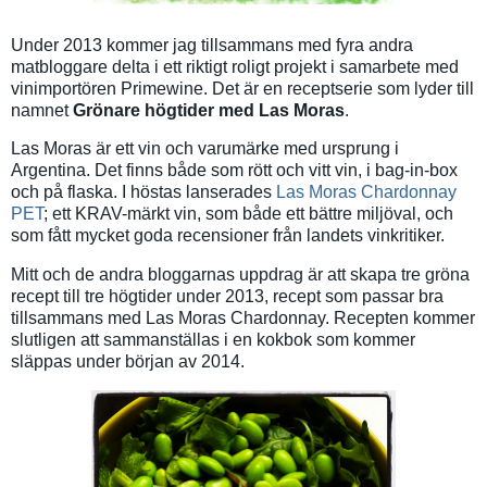
Under 2013 kommer jag tillsammans med fyra andra
matbloggare delta i ett riktigt roligt projekt i samarbete med
vinimportören Primewine. Det är en receptserie som lyder till
namnet
Grönare högtider med Las Moras
.
Las Moras är ett vin och varumärke med ursprung i
Argentina. Det finns både som rött och vitt vin, i bag-in-box
och på flaska. I höstas lanserades
Las Moras Chardonnay
PET
; ett KRAV-märkt vin, som både ett bättre miljöval, och
som fått mycket goda recensioner från landets vinkritiker.
Mitt och de andra bloggarnas uppdrag är att skapa tre gröna
recept till tre högtider under 2013, recept som passar bra
tillsammans med Las Moras Chardonnay. Recepten kommer
slutligen att sammanställas i en kokbok som kommer
släppas under början av 2014.