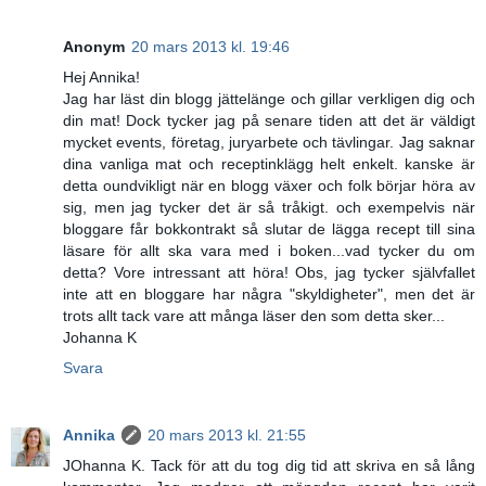
Anonym
20 mars 2013 kl. 19:46
Hej Annika!
Jag har läst din blogg jättelänge och gillar verkligen dig och
din mat! Dock tycker jag på senare tiden att det är väldigt
mycket events, företag, juryarbete och tävlingar. Jag saknar
dina vanliga mat och receptinklägg helt enkelt. kanske är
detta oundvikligt när en blogg växer och folk börjar höra av
sig, men jag tycker det är så tråkigt. och exempelvis när
bloggare får bokkontrakt så slutar de lägga recept till sina
läsare för allt ska vara med i boken...vad tycker du om
detta? Vore intressant att höra! Obs, jag tycker självfallet
inte att en bloggare har några "skyldigheter", men det är
trots allt tack vare att många läser den som detta sker...
Johanna K
Svara
Annika
20 mars 2013 kl. 21:55
JOhanna K. Tack för att du tog dig tid att skriva en så lång