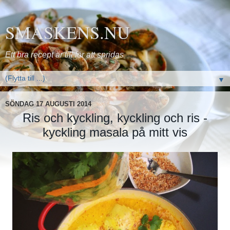
SMASKENS.NU
Ett bra recept är till för att spridas
▼
SÖNDAG 17 AUGUSTI 2014
Ris och kyckling, kyckling och ris -
kyckling masala på mitt vis