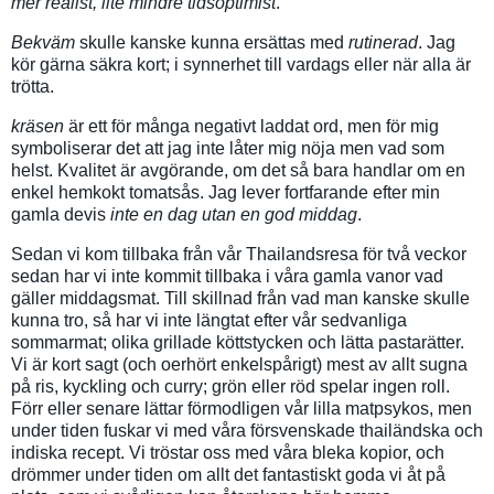
mer realist, lite mindre tidsoptimist
.
Bekväm
skulle kanske kunna ersättas med
rutinerad
. Jag
kör gärna säkra kort; i synnerhet till vardags eller när alla är
trötta.
kräsen
är ett för många negativt laddat ord, men för mig
symboliserar det att jag inte låter mig nöja men vad som
helst. Kvalitet är avgörande, om det så bara handlar om en
enkel hemkokt tomatsås. Jag lever fortfarande efter min
gamla devis
inte en dag utan en god middag
.
Sedan vi kom tillbaka från vår Thailandsresa för två veckor
sedan har vi inte kommit tillbaka i våra gamla vanor vad
gäller middagsmat. Till skillnad från vad man kanske skulle
kunna tro, så har vi inte längtat efter vår sedvanliga
sommarmat; olika grillade köttstycken och lätta pastarätter.
Vi är kort sagt (och oerhört enkelspårigt) mest av allt sugna
på ris, kyckling och curry; grön eller röd spelar ingen roll.
Förr eller senare lättar förmodligen vår lilla matpsykos, men
under tiden fuskar vi med våra försvenskade thailändska och
indiska recept. Vi tröstar oss med våra bleka kopior, och
drömmer under tiden om allt det fantastiskt goda vi åt på