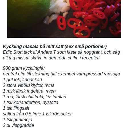
Kyckling masala på mitt sätt (sex små portioner)
Edit: Stort tack til Anders T som läste så noggrant, och såg
att jag missat skriva in den röda chilin i receptet!
900 gram kycklinglår
neutral olja till stekning (till exempel varmpressad rapsolja
1 gul lök, finhackad
2 stora vitlöksklyftor, rivna
1 msk färsk ingefära, riven
1 röd, färsk chilifrukt, finstrimlad
1 tsk korianderfrön, nystötta
1 tsk flingsalt
saften från 0,5 lime
1 tsk rörsocker
1 tsk gurkmeja
2 dl vispgrädde