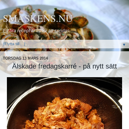
SMASKENS.NU
Ett bra recept är till för att spridas
▼
TORSDAG 13 MARS 2014
Älskade fredagskarré - på nytt sätt