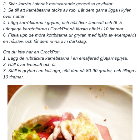
2. Skär karrén i storlek motsvarande generösa grytbitar.
3. Se till att karrébitarna täcks av rub. Låt dem gärna ligga i kylen
över natten.
4. Lägg karrébitarna i grytan, och häll över limesaft och öl. 5.
Långlaga karrébitarna i CrockPot på lägsta effekt i 10 timmar.
6. Fiska upp de möra köttbitarna ur grytan med hjälp av exempelvis
en hålslev, och låt dem rinna av i durkslag.
Om du inte har en CrockPot:
1. Lägg de rubtäckta karrébitarna i en emaljerad gjutjärnsgryta.
2. Häll över limesaft och öl.
3. Ställ in grytan i en kall ugn, sätt den på 80-90 grader, och tillaga i
10 timmar.