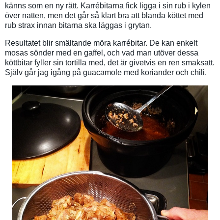
känns som en ny rätt. Karrébitarna fick ligga i sin rub i kylen
över natten, men det går så klart bra att blanda köttet med
rub strax innan bitarna ska läggas i grytan.
Resultatet blir smältande möra karrébitar. De kan enkelt
mosas sönder med en gaffel, och vad man utöver dessa
köttbitar fyller sin tortilla med, det är givetvis en ren smaksatt.
Själv går jag igång på guacamole med koriander och chili.