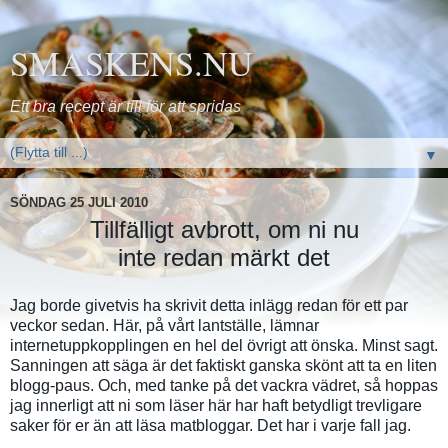
SMASKENS.NU
Ett bra recept är till för att spridas
▼
SÖNDAG 25 JULI 2010
Tillfälligt avbrott, om ni nu
inte redan märkt det
Jag borde givetvis ha skrivit detta inlägg redan för ett par
veckor sedan. Här, på vårt lantställe, lämnar
internetuppkopplingen en hel del övrigt att önska. Minst sagt.
Sanningen att säga är det faktiskt ganska skönt att ta en liten
blogg-paus. Och, med tanke på det vackra vädret, så hoppas
jag innerligt att ni som läser här har haft betydligt trevligare
saker för er än att läsa matbloggar. Det har i varje fall jag.