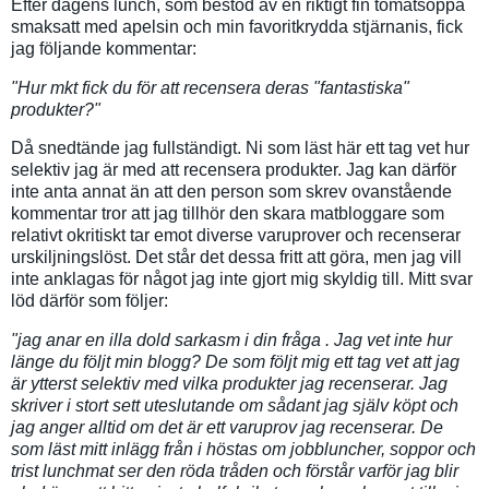
Efter dagens lunch, som bestod av en riktigt fin tomatsoppa
smaksatt med apelsin och min favoritkrydda stjärnanis, fick
jag följande kommentar:
"Hur mkt fick du för att recensera deras "fantastiska"
produkter?"
Då snedtände jag fullständigt. Ni som läst här ett tag vet hur
selektiv jag är med att recensera produkter. Jag kan därför
inte anta annat än att den person som skrev ovanstående
kommentar tror att jag tillhör den skara matbloggare som
relativt okritiskt tar emot diverse varuprover och recenserar
urskiljningslöst. Det står det dessa fritt att göra, men jag vill
inte anklagas för något jag inte gjort mig skyldig till. Mitt svar
löd därför som följer:
"jag anar en illa dold sarkasm i din fråga . Jag vet inte hur
länge du följt min blogg? De som följt mig ett tag vet att jag
är ytterst selektiv med vilka produkter jag recenserar. Jag
skriver i stort sett uteslutande om sådant jag själv köpt och
jag anger alltid om det är ett varuprov jag recenserar. De
som läst mitt inlägg från i höstas om jobbluncher, soppor och
trist lunchmat ser den röda tråden och förstår varför jag blir