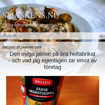
SMASKENS.NU
Ett bra recept är till för att spridas
▼
ONSDAG 29 JANUARI 2014
Den eviga jakten på bra helfabrikat
- och vad jag egentligen tar emot av
företag