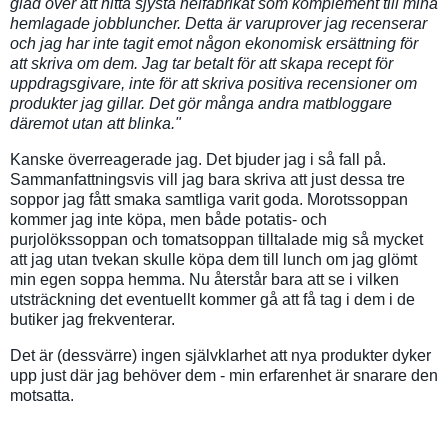
glad över att hitta sjysta helfabrikat som komplement till mina
hemlagade jobbluncher. Detta är varuprover jag recenserar
och jag har inte tagit emot någon ekonomisk ersättning för
att skriva om dem. Jag tar betalt för att skapa recept för
uppdragsgivare, inte för att skriva positiva recensioner om
produkter jag gillar. Det gör många andra matbloggare
däremot utan att blinka."
Kanske överreagerade jag. Det bjuder jag i så fall på.
Sammanfattningsvis vill jag bara skriva att just dessa tre
soppor jag fått smaka samtliga varit goda. Morotssoppan
kommer jag inte köpa, men både potatis- och
purjolökssoppan och tomatsoppan tilltalade mig så mycket
att jag utan tvekan skulle köpa dem till lunch om jag glömt
min egen soppa hemma. Nu återstår bara att se i vilken
utsträckning det eventuellt kommer gå att få tag i dem i de
butiker jag frekventerar.
Det är (dessvärre) ingen självklarhet att nya produkter dyker
upp just där jag behöver dem - min erfarenhet är snarare den
motsatta.