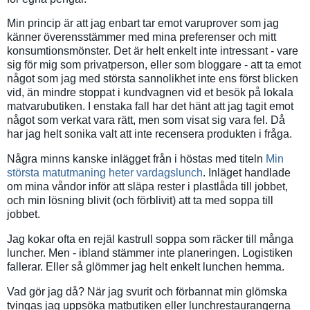
Min princip är att jag enbart tar emot varuprover som jag
känner överensstämmer med mina preferenser och mitt
konsumtionsmönster. Det är helt enkelt inte intressant - vare
sig för mig som privatperson, eller som bloggare - att ta emot
något som jag med största sannolikhet inte ens först blicken
vid, än mindre stoppat i kundvagnen vid et besök på lokala
matvarubutiken. I enstaka fall har det hänt att jag tagit emot
något som verkat vara rätt, men som visat sig vara fel. Då
har jag helt sonika valt att inte recensera produkten i fråga.
Några minns kanske inlägget från i höstas med titeln
Min
största matutmaning heter vardagslunch
. Inläget handlade
om mina våndor inför att släpa rester i plastlåda till jobbet,
och min lösning blivit (och förblivit) att ta med soppa till
jobbet.
Jag kokar ofta en rejäl kastrull soppa som räcker till många
luncher. Men - ibland stämmer inte planeringen. Logistiken
fallerar. Eller så glömmer jag helt enkelt lunchen hemma.
Vad gör jag då? När jag svurit och förbannat min glömska
tvingas jag uppsöka matbutiken eller lunchrestaurangerna